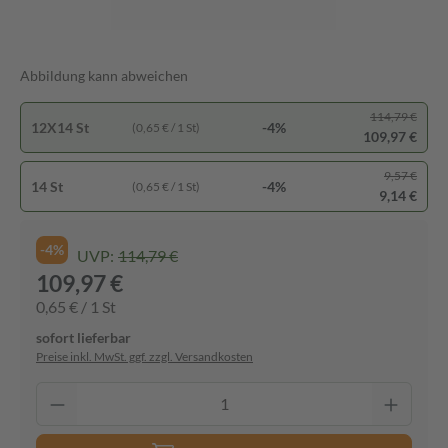
Abbildung kann abweichen
114,79 €
12X14 St
-4%
(0,65 € / 1 St)
109,97 €
9,57 €
14 St
-4%
(0,65 € / 1 St)
9,14 €
-4%
UVP:
114,79 €
109,97 €
0,65 € / 1 St
sofort lieferbar
Preise inkl. MwSt. ggf. zzgl. Versandkosten