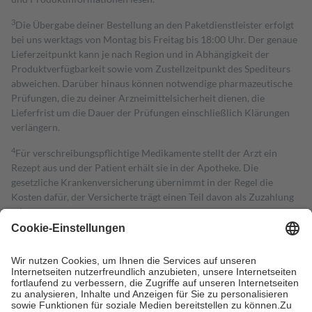
3
Die Übergabe deiner Bestellung an den Paketdienstleister erfolgt
bei uns werktags von Montag bis Freitag bis 18:00 Uhr. Der genaue
Lieferzeitpunkt kann je nach Region und in Abhängigkeit der
Produktverfügbarkeit sowie vom Zustellzeitpunkt des Spediteurs
abweichen. Darüber hinaus können notwendige pharmazeutische
Prüfungen, die zu deiner Arzneimittelsicherheit dienen, die
Lieferfrist um die Dauer der Prüfungen einschließlich Klärungen
verlängern.
4
Für verschreibungspflichtige Medikamente stellt der Arzt ein
Rezept aus und der Patient erhält sie in der Apotheke. Die
gesetzliche Krankenversicherung übernimmt in der Regel die
Kosten dafür, der Versicherte trägt einen Teil davon als Zuzahlung
mit.
Grundsätzlich leisten Mitglieder Zuzahlungen in Höhe von zehn
Prozent des Abgabepreises,
mindestens
jedoch
fünf Euro
und
höchstens zehn Euro.
Es sind jedoch nie mehr als die tatsächlichen
Kosten der Leistung zu entrichten.
Diese Regeln gelten grundsätzlich auch für Online-Apotheken.
Bei Heilmitteln und häuslicher Krankenpflege beträgt die