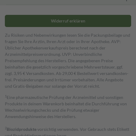
Widerruf erklären
Zu Risiken und Nebenwirkungen lesen Sie die Packungsbeilage und
fragen Sie Ihre Ärztin, Ihren Arzt oder in Ihrer Apotheke. AVP:
Üblicher Apothekenverkaufspreis berechnet nach der
Arzneimittelpreisverordnung. UVP: Unverbindliche
Preisempfehlung des Herstellers. Die angegebenen Preise
beinhalten die gesetzlich vorgeschriebene Mehrwertsteuer, ggf.
zzgl. 3,95 € Versandkosten. Ab 29,00 € Bestell­wert versand­kosten­
frei. Preisänderungen und Irrtümer vorbehalten. Alle Angebote
und Gratis-Beigaben nur solange der Vorrat reicht.
1
Eine pharmazeutische Prüfung der Arzneimittel und sonstigen
Produkte in deinem Warenkorb beinhaltet die Durchführung von
Wechselwirkungschecks und die Prüfung etwaiger
Anwendungshinweise des Herstellers.
2
Biozidprodukte
vorsichtig verwenden. Vor Gebrauch stets Etikett
und Produktinformationen lesen.