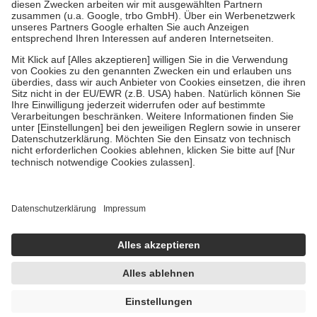
Zuzahlung zehn Prozent der Kosten sowie zehn Euro je
Verordnung.
Um das Engagement der Versicherten für ihre eigene Gesundheit zu
stärken und die besondere Stellung der Familie zu unterstützen,
fallen
keine Zuzahlungen
an bei:
• Kindern und Jugendlichen bis zum vollendeten 18. Lebensjahr
mit Ausnahme der Fahrkosten
• Untersuchungen zur Vorsorge und Früherkennung, die von der
GKV getragen werden
• empfohlenen Schutzimpfungen
• Harn- und Blutteststreifen
Wir nutzen Trusted Shops als unabhängigen Dienstleister für die
Einholung von Bewertungen. Trusted Shops hat Maßnahmen
getroffen, um sicherzustellen, dass es sich um echte Bewertungen
handelt. Mehr Informationen findest du hier:
https://help.etrusted.com/hc/de/articles/4419944605341
Einige Bilder und Inhalte wurden unter Zuhilfenahme künstlicher
Intelligenz erstellt.
UVP:
114,79 €