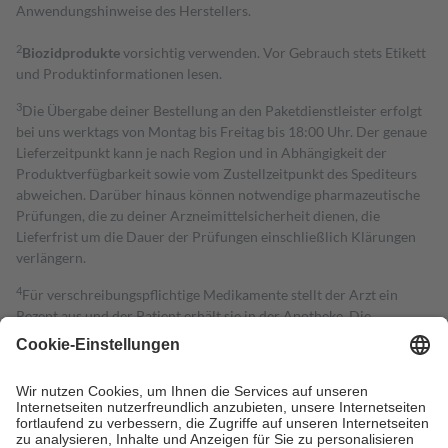
Anwendungshinweise des Herstellers.
2
Biozidprodukte
vorsichtig verwenden. Vor Gebrauch stets Etikett
und Produktinformationen lesen.
3
Die Übergabe deiner Bestellung an den Paketdienstleister erfolgt
bei uns werktags von Montag bis Freitag bis 18:00 Uhr. Der genaue
Lieferzeitpunkt kann je nach Region und in Abhängigkeit der
Produktverfügbarkeit sowie vom Zustellzeitpunkt des Spediteurs
abweichen. Darüber hinaus können notwendige pharmazeutische
Prüfungen, die zu deiner Arzneimittelsicherheit dienen, die
Lieferfrist um die Dauer der Prüfungen einschließlich Klärungen
verlängern.
4
Für verschreibungspflichtige Medikamente stellt der Arzt ein
Rezept aus und der Patient erhält sie in der Apotheke. Die
gesetzliche Krankenversicherung übernimmt in der Regel die
Kosten dafür, der Versicherte trägt einen Teil davon als Zuzahlung
mit.
Grundsätzlich leisten Mitglieder Zuzahlungen in Höhe von zehn
Prozent des Abgabepreises,
mindestens
jedoch
fünf Euro
und
höchstens zehn Euro.
Es sind jedoch nie mehr als die tatsächlichen