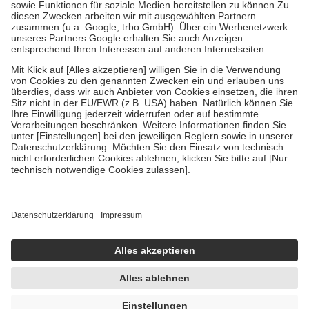
Kosten der Leistung zu entrichten.
Diese Regeln gelten grundsätzlich auch für Online-Apotheken.
Bei Heilmitteln und häuslicher Krankenpflege beträgt die
Zuzahlung zehn Prozent der Kosten sowie zehn Euro je
Verordnung.
Um das Engagement der Versicherten für ihre eigene Gesundheit zu
stärken und die besondere Stellung der Familie zu unterstützen,
fallen
keine Zuzahlungen
an bei:
• Kindern und Jugendlichen bis zum vollendeten 18. Lebensjahr
mit Ausnahme der Fahrkosten
• Untersuchungen zur Vorsorge und Früherkennung, die von der
GKV getragen werden
• empfohlenen Schutzimpfungen
• Harn- und Blutteststreifen
Wir nutzen Trusted Shops als unabhängigen Dienstleister für die
Einholung von Bewertungen. Trusted Shops hat Maßnahmen
getroffen, um sicherzustellen, dass es sich um echte Bewertungen
handelt. Mehr Informationen findest du hier:
https://help.etrusted.com/hc/de/articles/4419944605341