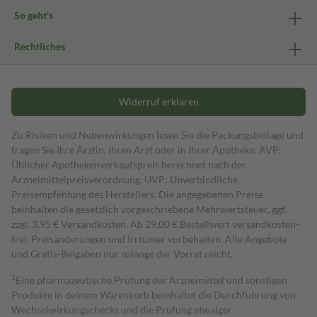
So geht's
Rechtliches
Widerruf erklären
Zu Risiken und Nebenwirkungen lesen Sie die Packungsbeilage und
fragen Sie Ihre Ärztin, Ihren Arzt oder in Ihrer Apotheke. AVP:
Üblicher Apothekenverkaufspreis berechnet nach der
Arzneimittelpreisverordnung. UVP: Unverbindliche
Preisempfehlung des Herstellers. Die angegebenen Preise
beinhalten die gesetzlich vorgeschriebene Mehrwertsteuer, ggf.
zzgl. 3,95 € Versandkosten. Ab 29,00 € Bestell­wert versand­kosten­
frei. Preisänderungen und Irrtümer vorbehalten. Alle Angebote
und Gratis-Beigaben nur solange der Vorrat reicht.
1
Eine pharmazeutische Prüfung der Arzneimittel und sonstigen
Produkte in deinem Warenkorb beinhaltet die Durchführung von
Wechselwirkungschecks und die Prüfung etwaiger