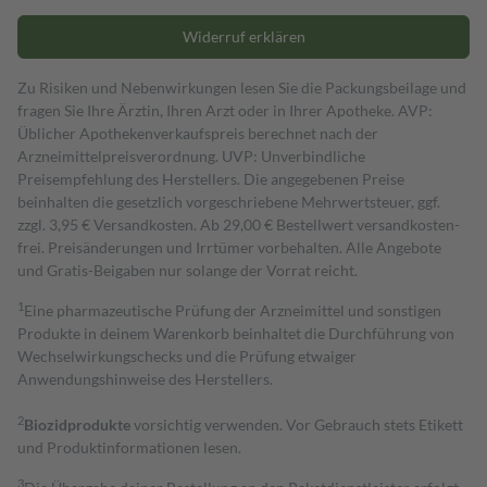
Widerruf erklären
Zu Risiken und Nebenwirkungen lesen Sie die Packungsbeilage und
fragen Sie Ihre Ärztin, Ihren Arzt oder in Ihrer Apotheke. AVP:
Üblicher Apothekenverkaufspreis berechnet nach der
Arzneimittelpreisverordnung. UVP: Unverbindliche
Preisempfehlung des Herstellers. Die angegebenen Preise
beinhalten die gesetzlich vorgeschriebene Mehrwertsteuer, ggf.
zzgl. 3,95 € Versandkosten. Ab 29,00 € Bestell­wert versand­kosten­
frei. Preisänderungen und Irrtümer vorbehalten. Alle Angebote
und Gratis-Beigaben nur solange der Vorrat reicht.
1
Eine pharmazeutische Prüfung der Arzneimittel und sonstigen
Produkte in deinem Warenkorb beinhaltet die Durchführung von
Wechselwirkungschecks und die Prüfung etwaiger
Anwendungshinweise des Herstellers.
2
Biozidprodukte
vorsichtig verwenden. Vor Gebrauch stets Etikett
und Produktinformationen lesen.
3