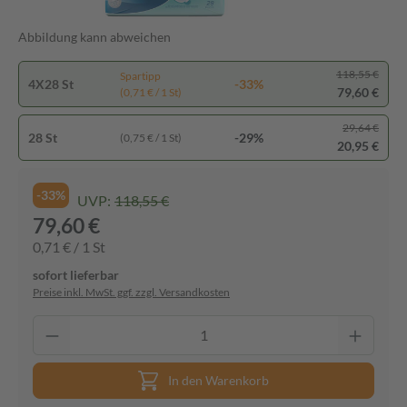
Abbildung kann abweichen
118,55 €
Spartipp
4X28 St
-33%
79,60 €
(0,71 € / 1 St)
29,64 €
28 St
-29%
(0,75 € / 1 St)
20,95 €
-33%
UVP:
118,55 €
79,60 €
0,71 € / 1 St
sofort lieferbar
Preise inkl. MwSt. ggf. zzgl. Versandkosten
In den Warenkorb