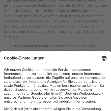
Die Übergabe deiner Bestellung an den Paketdienstleister erfolgt
bei uns werktags von Montag bis Freitag bis 18:00 Uhr. Der genaue
Lieferzeitpunkt kann je nach Region und in Abhängigkeit der
Produktverfügbarkeit sowie vom Zustellzeitpunkt des Spediteurs
abweichen. Darüber hinaus können notwendige pharmazeutische
Prüfungen, die zu deiner Arzneimittelsicherheit dienen, die
Lieferfrist um die Dauer der Prüfungen einschließlich Klärungen
verlängern.
4
Für verschreibungspflichtige Medikamente stellt der Arzt ein
Rezept aus und der Patient erhält sie in der Apotheke. Die
gesetzliche Krankenversicherung übernimmt in der Regel die
Kosten dafür, der Versicherte trägt einen Teil davon als Zuzahlung
mit.
Grundsätzlich leisten Mitglieder Zuzahlungen in Höhe von zehn
Prozent des Abgabepreises,
mindestens
jedoch
fünf Euro
und
höchstens zehn Euro.
Es sind jedoch nie mehr als die tatsächlichen
Kosten der Leistung zu entrichten.
Diese Regeln gelten grundsätzlich auch für Online-Apotheken.
Bei Heilmitteln und häuslicher Krankenpflege beträgt die
Zuzahlung zehn Prozent der Kosten sowie zehn Euro je
Verordnung.