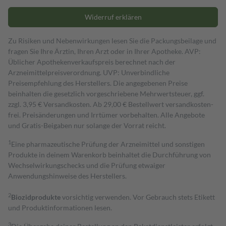
Widerruf erklären
Zu Risiken und Nebenwirkungen lesen Sie die Packungsbeilage und
fragen Sie Ihre Ärztin, Ihren Arzt oder in Ihrer Apotheke. AVP:
Üblicher Apothekenverkaufspreis berechnet nach der
Arzneimittelpreisverordnung. UVP: Unverbindliche
Preisempfehlung des Herstellers. Die angegebenen Preise
beinhalten die gesetzlich vorgeschriebene Mehrwertsteuer, ggf.
zzgl. 3,95 € Versandkosten. Ab 29,00 € Bestell­wert versand­kosten­
frei. Preisänderungen und Irrtümer vorbehalten. Alle Angebote
und Gratis-Beigaben nur solange der Vorrat reicht.
1
Eine pharmazeutische Prüfung der Arzneimittel und sonstigen
Produkte in deinem Warenkorb beinhaltet die Durchführung von
Wechselwirkungschecks und die Prüfung etwaiger
Anwendungshinweise des Herstellers.
2
Biozidprodukte
vorsichtig verwenden. Vor Gebrauch stets Etikett
und Produktinformationen lesen.
3