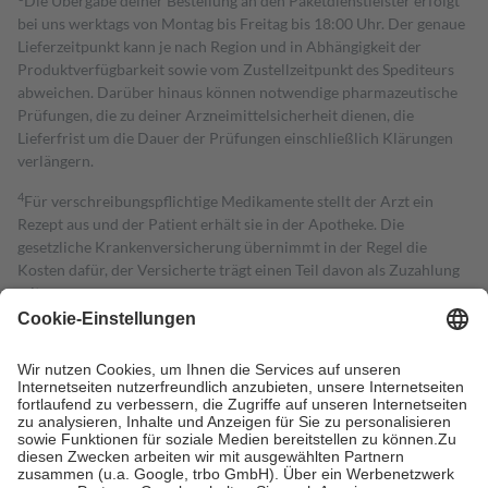
Die Übergabe deiner Bestellung an den Paketdienstleister erfolgt
bei uns werktags von Montag bis Freitag bis 18:00 Uhr. Der genaue
Lieferzeitpunkt kann je nach Region und in Abhängigkeit der
Produktverfügbarkeit sowie vom Zustellzeitpunkt des Spediteurs
abweichen. Darüber hinaus können notwendige pharmazeutische
Prüfungen, die zu deiner Arzneimittelsicherheit dienen, die
Lieferfrist um die Dauer der Prüfungen einschließlich Klärungen
verlängern.
4
Für verschreibungspflichtige Medikamente stellt der Arzt ein
Rezept aus und der Patient erhält sie in der Apotheke. Die
gesetzliche Krankenversicherung übernimmt in der Regel die
Kosten dafür, der Versicherte trägt einen Teil davon als Zuzahlung
mit.
Grundsätzlich leisten Mitglieder Zuzahlungen in Höhe von zehn
Prozent des Abgabepreises,
mindestens
jedoch
fünf Euro
und
höchstens zehn Euro.
Es sind jedoch nie mehr als die tatsächlichen
Kosten der Leistung zu entrichten.
Diese Regeln gelten grundsätzlich auch für Online-Apotheken.
Bei Heilmitteln und häuslicher Krankenpflege beträgt die
Zuzahlung zehn Prozent der Kosten sowie zehn Euro je
Verordnung.