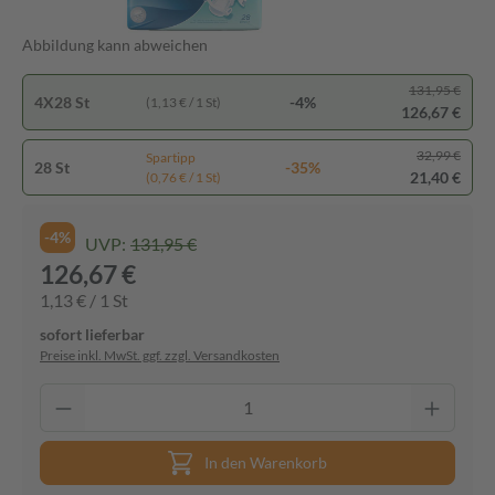
Abbildung kann abweichen
131,95 €
4X28 St
-4%
(1,13 € / 1 St)
126,67 €
32,99 €
Spartipp
28 St
-35%
21,40 €
(0,76 € / 1 St)
-4%
UVP:
131,95 €
126,67 €
1,13 € / 1 St
sofort lieferbar
Preise inkl. MwSt. ggf. zzgl. Versandkosten
In den Warenkorb