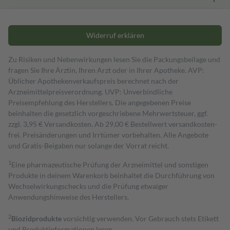
Widerruf erklären
Zu Risiken und Nebenwirkungen lesen Sie die Packungsbeilage und
fragen Sie Ihre Ärztin, Ihren Arzt oder in Ihrer Apotheke. AVP:
Üblicher Apothekenverkaufspreis berechnet nach der
Arzneimittelpreisverordnung. UVP: Unverbindliche
Preisempfehlung des Herstellers. Die angegebenen Preise
beinhalten die gesetzlich vorgeschriebene Mehrwertsteuer, ggf.
zzgl. 3,95 € Versandkosten. Ab 29,00 € Bestell­wert versand­kosten­
frei. Preisänderungen und Irrtümer vorbehalten. Alle Angebote
und Gratis-Beigaben nur solange der Vorrat reicht.
1
Eine pharmazeutische Prüfung der Arzneimittel und sonstigen
Produkte in deinem Warenkorb beinhaltet die Durchführung von
Wechselwirkungschecks und die Prüfung etwaiger
Anwendungshinweise des Herstellers.
2
Biozidprodukte
vorsichtig verwenden. Vor Gebrauch stets Etikett
und Produktinformationen lesen.