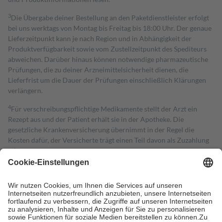
3
Die Übergabe deiner Bestellung an den Paketdienstleister erfolgt
bei uns werktags von Montag bis Freitag bis 18:00 Uhr. Der genaue
Lieferzeitpunkt kann je nach Region und in Abhängigkeit der
Produktverfügbarkeit sowie vom Zustellzeitpunkt des Spediteurs
abweichen. Darüber hinaus können notwendige pharmazeutische
Prüfungen, die zu deiner Arzneimittelsicherheit dienen, die
Lieferfrist um die Dauer der Prüfungen einschließlich Klärungen
verlängern.
4
Für verschreibungspflichtige Medikamente stellt der Arzt ein
Rezept aus und der Patient erhält sie in der Apotheke. Die
gesetzliche Krankenversicherung übernimmt in der Regel die
Kosten dafür, der Versicherte trägt einen Teil davon als Zuzahlung
mit.
Grundsätzlich leisten Mitglieder Zuzahlungen in Höhe von zehn
Prozent des Abgabepreises,
mindestens
jedoch
fünf Euro
und
höchstens zehn Euro.
Es sind jedoch nie mehr als die tatsächlichen
Kosten der Leistung zu entrichten.
Diese Regeln gelten grundsätzlich auch für Online-Apotheken.
Bei Heilmitteln und häuslicher Krankenpflege beträgt die