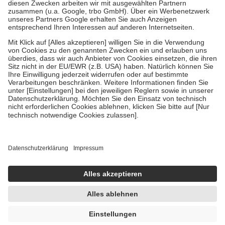
Zuzahlung zehn Prozent der Kosten sowie zehn Euro je
Verordnung.
Um das Engagement der Versicherten für ihre eigene Gesundheit zu
stärken und die besondere Stellung der Familie zu unterstützen,
fallen
keine Zuzahlungen
an bei:
• Kindern und Jugendlichen bis zum vollendeten 18. Lebensjahr
mit Ausnahme der Fahrkosten
• Untersuchungen zur Vorsorge und Früherkennung, die von der
GKV getragen werden
• empfohlenen Schutzimpfungen
• Harn- und Blutteststreifen
Wir nutzen Trusted Shops als unabhängigen Dienstleister für die
Einholung von Bewertungen. Trusted Shops hat Maßnahmen
getroffen, um sicherzustellen, dass es sich um echte Bewertungen
handelt. Mehr Informationen findest du hier:
https://help.etrusted.com/hc/de/articles/4419944605341
Einige Bilder und Inhalte wurden unter Zuhilfenahme künstlicher
Intelligenz erstellt.
UVP:
116,81 €