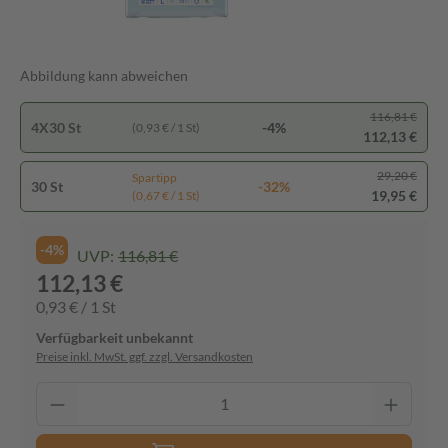
Abbildung kann abweichen
116,81 €
4X30 St
-4%
(0,93 € / 1 St)
112,13 €
29,20 €
Spartipp
30 St
-32%
19,95 €
(0,67 € / 1 St)
-4%
UVP:
116,81 €
112,13 €
0,93 € / 1 St
Verfügbarkeit unbekannt
Preise inkl. MwSt. ggf. zzgl. Versandkosten