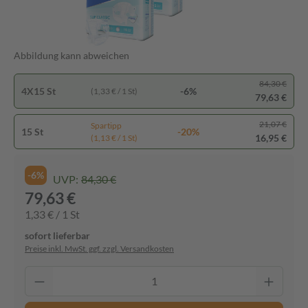
Abbildung kann abweichen
84,30 €
4X15 St
-6%
(1,33 € / 1 St)
79,63 €
21,07 €
Spartipp
15 St
-20%
16,95 €
(1,13 € / 1 St)
-6%
UVP:
84,30 €
79,63 €
1,33 € / 1 St
sofort lieferbar
Preise inkl. MwSt. ggf. zzgl. Versandkosten