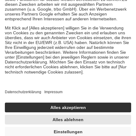
Zuzahlung zehn Prozent der Kosten sowie zehn Euro je
Verordnung.
Um das Engagement der Versicherten für ihre eigene Gesundheit zu
stärken und die besondere Stellung der Familie zu unterstützen,
fallen
keine Zuzahlungen
an bei:
• Kindern und Jugendlichen bis zum vollendeten 18. Lebensjahr
mit Ausnahme der Fahrkosten
• Untersuchungen zur Vorsorge und Früherkennung, die von der
GKV getragen werden
• empfohlenen Schutzimpfungen
• Harn- und Blutteststreifen
Wir nutzen Trusted Shops als unabhängigen Dienstleister für die
Einholung von Bewertungen. Trusted Shops hat Maßnahmen
getroffen, um sicherzustellen, dass es sich um echte Bewertungen
handelt. Mehr Informationen findest du hier:
https://help.etrusted.com/hc/de/articles/4419944605341
Einige Bilder und Inhalte wurden unter Zuhilfenahme künstlicher
Intelligenz erstellt.
UVP:
84,30 €