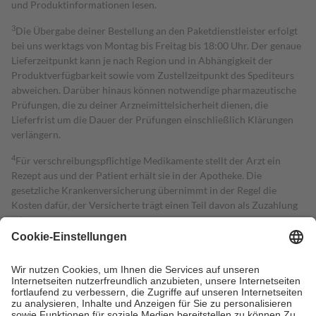
und Produktinformationen lesen.
3
Die Übergabe deiner Bestellung an den Paketdienstleister erfolgt
bei uns werktags von Montag bis Freitag bis 18:00 Uhr. Der genaue
Lieferzeitpunkt kann je nach Region und in Abhängigkeit der
Produktverfügbarkeit sowie vom Zustellzeitpunkt des Spediteurs
abweichen. Darüber hinaus können notwendige pharmazeutische
Prüfungen, die zu deiner Arzneimittelsicherheit dienen, die
Lieferfrist um die Dauer der Prüfungen einschließlich Klärungen
verlängern.
4
Für verschreibungspflichtige Medikamente stellt der Arzt ein
Rezept aus und der Patient erhält sie in der Apotheke. Die
gesetzliche Krankenversicherung übernimmt in der Regel die
Kosten dafür, der Versicherte trägt einen Teil davon als Zuzahlung
mit.
Grundsätzlich leisten Mitglieder Zuzahlungen in Höhe von zehn
Prozent des Abgabepreises,
mindestens
jedoch
fünf Euro
und
höchstens zehn Euro.
Es sind jedoch nie mehr als die tatsächlichen
Kosten der Leistung zu entrichten.
Diese Regeln gelten grundsätzlich auch für Online-Apotheken.
Bei Heilmitteln und häuslicher Krankenpflege beträgt die