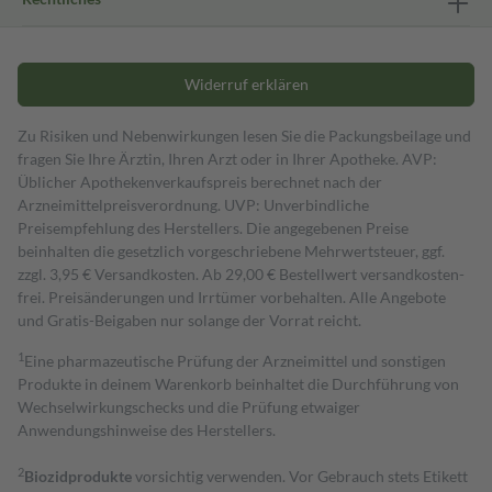
Widerruf erklären
Zu Risiken und Nebenwirkungen lesen Sie die Packungsbeilage und
fragen Sie Ihre Ärztin, Ihren Arzt oder in Ihrer Apotheke. AVP:
Üblicher Apothekenverkaufspreis berechnet nach der
Arzneimittelpreisverordnung. UVP: Unverbindliche
Preisempfehlung des Herstellers. Die angegebenen Preise
beinhalten die gesetzlich vorgeschriebene Mehrwertsteuer, ggf.
zzgl. 3,95 € Versandkosten. Ab 29,00 € Bestell­wert versand­kosten­
frei. Preisänderungen und Irrtümer vorbehalten. Alle Angebote
und Gratis-Beigaben nur solange der Vorrat reicht.
1
Eine pharmazeutische Prüfung der Arzneimittel und sonstigen
Produkte in deinem Warenkorb beinhaltet die Durchführung von
Wechselwirkungschecks und die Prüfung etwaiger
Anwendungshinweise des Herstellers.
2
Biozidprodukte
vorsichtig verwenden. Vor Gebrauch stets Etikett