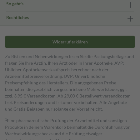
So geht's
Rechtliches
Widerruf erklären
Zu Risiken und Nebenwirkungen lesen Sie die Packungsbeilage und
fragen Sie Ihre Ärztin, Ihren Arzt oder in Ihrer Apotheke. AVP:
Üblicher Apothekenverkaufspreis berechnet nach der
Arzneimittelpreisverordnung. UVP: Unverbindliche
Preisempfehlung des Herstellers. Die angegebenen Preise
beinhalten die gesetzlich vorgeschriebene Mehrwertsteuer, ggf.
zzgl. 3,95 € Versandkosten. Ab 29,00 € Bestell­wert versand­kosten­
frei. Preisänderungen und Irrtümer vorbehalten. Alle Angebote
und Gratis-Beigaben nur solange der Vorrat reicht.
1
Eine pharmazeutische Prüfung der Arzneimittel und sonstigen
Produkte in deinem Warenkorb beinhaltet die Durchführung von
Wechselwirkungschecks und die Prüfung etwaiger