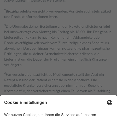
Anwendungshinweise des Herstellers.
2
Biozidprodukte
vorsichtig verwenden. Vor Gebrauch stets Etikett
und Produktinformationen lesen.
3
Die Übergabe deiner Bestellung an den Paketdienstleister erfolgt
bei uns werktags von Montag bis Freitag bis 18:00 Uhr. Der genaue
Lieferzeitpunkt kann je nach Region und in Abhängigkeit der
Produktverfügbarkeit sowie vom Zustellzeitpunkt des Spediteurs
abweichen. Darüber hinaus können notwendige pharmazeutische
Prüfungen, die zu deiner Arzneimittelsicherheit dienen, die
Lieferfrist um die Dauer der Prüfungen einschließlich Klärungen
verlängern.
4
Für verschreibungspflichtige Medikamente stellt der Arzt ein
Rezept aus und der Patient erhält sie in der Apotheke. Die
gesetzliche Krankenversicherung übernimmt in der Regel die
Kosten dafür, der Versicherte trägt einen Teil davon als Zuzahlung
mit.
Grundsätzlich leisten Mitglieder Zuzahlungen in Höhe von zehn
Prozent des Abgabepreises,
mindestens
jedoch
fünf Euro
und
höchstens zehn Euro.
Es sind jedoch nie mehr als die tatsächlichen