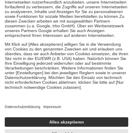
Kosten der Leistung zu entrichten.
Diese Regeln gelten grundsätzlich auch für Online-Apotheken.
Bei Heilmitteln und häuslicher Krankenpflege beträgt die
Zuzahlung zehn Prozent der Kosten sowie zehn Euro je
Verordnung.
Um das Engagement der Versicherten für ihre eigene Gesundheit zu
stärken und die besondere Stellung der Familie zu unterstützen,
fallen
keine Zuzahlungen
an bei:
• Kindern und Jugendlichen bis zum vollendeten 18. Lebensjahr
mit Ausnahme der Fahrkosten
• Untersuchungen zur Vorsorge und Früherkennung, die von der
GKV getragen werden
• empfohlenen Schutzimpfungen
• Harn- und Blutteststreifen
Wir nutzen Trusted Shops als unabhängigen Dienstleister für die
Einholung von Bewertungen. Trusted Shops hat Maßnahmen
getroffen, um sicherzustellen, dass es sich um echte Bewertungen
handelt. Mehr Informationen findest du hier:
https://help.etrusted.com/hc/de/articles/4419944605341
Einige Bilder und Inhalte wurden unter Zuhilfenahme künstlicher