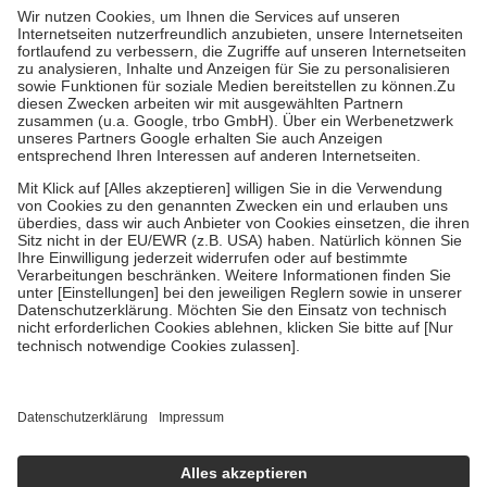
höchstens zehn Euro.
Es sind jedoch nie mehr als die tatsächlichen
Kosten der Leistung zu entrichten.
Diese Regeln gelten grundsätzlich auch für Online-Apotheken.
Bei Heilmitteln und häuslicher Krankenpflege beträgt die
Zuzahlung zehn Prozent der Kosten sowie zehn Euro je
Verordnung.
Um das Engagement der Versicherten für ihre eigene Gesundheit zu
stärken und die besondere Stellung der Familie zu unterstützen,
fallen
keine Zuzahlungen
an bei:
• Kindern und Jugendlichen bis zum vollendeten 18. Lebensjahr
mit Ausnahme der Fahrkosten
• Untersuchungen zur Vorsorge und Früherkennung, die von der
GKV getragen werden
• empfohlenen Schutzimpfungen
• Harn- und Blutteststreifen
Wir nutzen Trusted Shops als unabhängigen Dienstleister für die
Einholung von Bewertungen. Trusted Shops hat Maßnahmen
getroffen, um sicherzustellen, dass es sich um echte Bewertungen
handelt. Mehr Informationen findest du hier:
https://help.etrusted.com/hc/de/articles/4419944605341