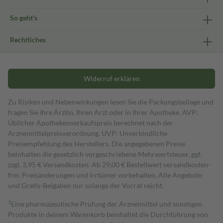
So geht's
Rechtliches
Widerruf erklären
Zu Risiken und Nebenwirkungen lesen Sie die Packungsbeilage und
fragen Sie Ihre Ärztin, Ihren Arzt oder in Ihrer Apotheke. AVP:
Üblicher Apothekenverkaufspreis berechnet nach der
Arzneimittelpreisverordnung. UVP: Unverbindliche
Preisempfehlung des Herstellers. Die angegebenen Preise
beinhalten die gesetzlich vorgeschriebene Mehrwertsteuer, ggf.
zzgl. 3,95 € Versandkosten. Ab 29,00 € Bestell­wert versand­kosten­
frei. Preisänderungen und Irrtümer vorbehalten. Alle Angebote
und Gratis-Beigaben nur solange der Vorrat reicht.
1
Eine pharmazeutische Prüfung der Arzneimittel und sonstigen
Produkte in deinem Warenkorb beinhaltet die Durchführung von