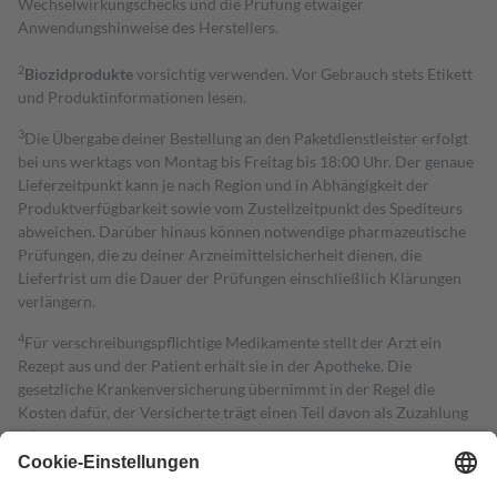
Wechselwirkungschecks und die Prüfung etwaiger
Anwendungshinweise des Herstellers.
2
Biozidprodukte
vorsichtig verwenden. Vor Gebrauch stets Etikett
und Produktinformationen lesen.
3
Die Übergabe deiner Bestellung an den Paketdienstleister erfolgt
bei uns werktags von Montag bis Freitag bis 18:00 Uhr. Der genaue
Lieferzeitpunkt kann je nach Region und in Abhängigkeit der
Produktverfügbarkeit sowie vom Zustellzeitpunkt des Spediteurs
abweichen. Darüber hinaus können notwendige pharmazeutische
Prüfungen, die zu deiner Arzneimittelsicherheit dienen, die
Lieferfrist um die Dauer der Prüfungen einschließlich Klärungen
verlängern.
4
Für verschreibungspflichtige Medikamente stellt der Arzt ein
Rezept aus und der Patient erhält sie in der Apotheke. Die
gesetzliche Krankenversicherung übernimmt in der Regel die
Kosten dafür, der Versicherte trägt einen Teil davon als Zuzahlung
mit.
Grundsätzlich leisten Mitglieder Zuzahlungen in Höhe von zehn
Prozent des Abgabepreises,
mindestens
jedoch
fünf Euro
und