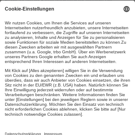
Rezept aus und der Patient erhält sie in der Apotheke. Die
gesetzliche Krankenversicherung übernimmt in der Regel die
Kosten dafür, der Versicherte trägt einen Teil davon als Zuzahlung
mit.
Grundsätzlich leisten Mitglieder Zuzahlungen in Höhe von zehn
Prozent des Abgabepreises,
mindestens
jedoch
fünf Euro
und
höchstens zehn Euro.
Es sind jedoch nie mehr als die tatsächlichen
Kosten der Leistung zu entrichten.
Diese Regeln gelten grundsätzlich auch für Online-Apotheken.
Bei Heilmitteln und häuslicher Krankenpflege beträgt die
Zuzahlung zehn Prozent der Kosten sowie zehn Euro je
Verordnung.
Um das Engagement der Versicherten für ihre eigene Gesundheit zu
stärken und die besondere Stellung der Familie zu unterstützen,
fallen
keine Zuzahlungen
an bei:
• Kindern und Jugendlichen bis zum vollendeten 18. Lebensjahr
mit Ausnahme der Fahrkosten
• Untersuchungen zur Vorsorge und Früherkennung, die von der
GKV getragen werden
• empfohlenen Schutzimpfungen
• Harn- und Blutteststreifen