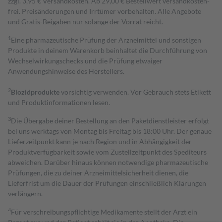
zzgl. 3,95 € Versandkosten. Ab 29,00 € Bestell­wert versand­kosten­
frei. Preisänderungen und Irrtümer vorbehalten. Alle Angebote
und Gratis-Beigaben nur solange der Vorrat reicht.
1
Eine pharmazeutische Prüfung der Arzneimittel und sonstigen
Produkte in deinem Warenkorb beinhaltet die Durchführung von
Wechselwirkungschecks und die Prüfung etwaiger
Anwendungshinweise des Herstellers.
2
Biozidprodukte
vorsichtig verwenden. Vor Gebrauch stets Etikett
und Produktinformationen lesen.
3
Die Übergabe deiner Bestellung an den Paketdienstleister erfolgt
bei uns werktags von Montag bis Freitag bis 18:00 Uhr. Der genaue
Lieferzeitpunkt kann je nach Region und in Abhängigkeit der
Produktverfügbarkeit sowie vom Zustellzeitpunkt des Spediteurs
abweichen. Darüber hinaus können notwendige pharmazeutische
Prüfungen, die zu deiner Arzneimittelsicherheit dienen, die
Lieferfrist um die Dauer der Prüfungen einschließlich Klärungen
verlängern.
4
Für verschreibungspflichtige Medikamente stellt der Arzt ein