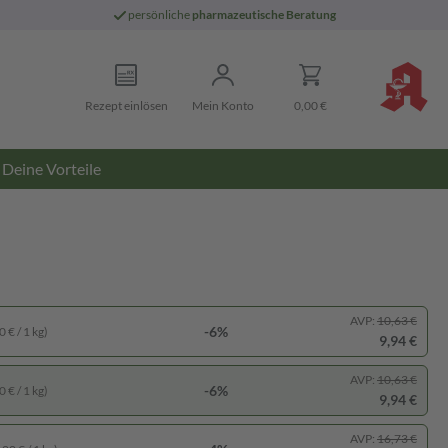
persönliche
pharmazeutische Beratung
Rezept einlösen
Mein Konto
0,00 €
Deine Vorteile
AVP:
10,63 €
-6%
 € / 1 kg)
9,94 €
AVP:
10,63 €
-6%
 € / 1 kg)
9,94 €
AVP:
16,73 €