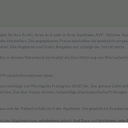
gen Sie Ihre Ärztin, Ihren Arzt oder in Ihrer Apotheke. AVP: Üblicher A
s Herstellers. Die angegebenen Preise beinhalten die gesetzlich vorgesc
alten. Alle Angebote und Gratis-Beigaben nur solange der Vorrat reicht.
dukte in deinem Warenkorb beinhaltet die Durchführung von Wechselwir
nd Produktinformationen lesen.
 uns werktags von Montag bis Freitag bis 18:00 Uhr. Der genaue Lieferze
ichen. Darüber hinaus können notwendige pharmazeutische Prüfungen, die
aus und der Patient erhält sie in der Apotheke. Die gesetzliche Krankenv
ent des Abgabepreises,
mindestens
jedoch
fünf Euro
und
höchstens zehn 