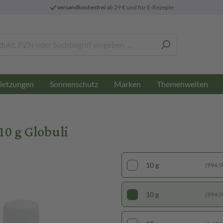
versandkostenfrei
ab 29 € und für E-Rezepte
letzungen
Sonnenschutz
Marken
Themenwelten
0 g Globuli
10 g
(994,00
10 g
(994,00