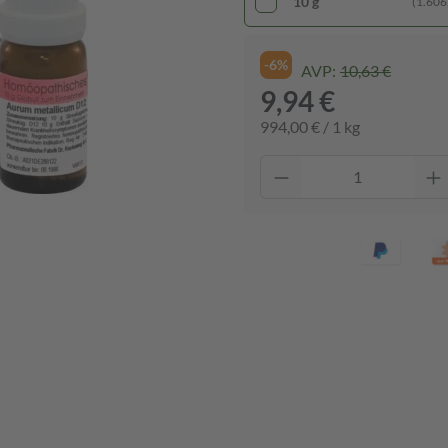
10 g
(1.606,
-6%
AVP:
10,63 €
9,94 €
994,00 € / 1 kg