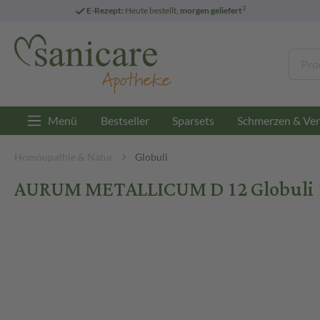
3
E-Rezept:
Heute bestellt,
morgen geliefert
Menü
Bestseller
Sparsets
Schmerzen & Ver
Homöopathie & Natur
Globuli
AURUM METALLICUM D 12 Globuli 1