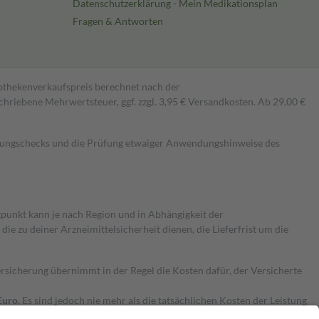
Datenschutzerklärung - Mein Medikationsplan
Fragen & Antworten
pothekenverkaufspreis berechnet nach der
hriebene Mehrwertsteuer, ggf. zzgl. 3,95 € Versandkosten. Ab 29,00 €
kungschecks und die Prüfung etwaiger Anwendungshinweise des
itpunkt kann je nach Region und in Abhängigkeit der
 zu deiner Arzneimittelsicherheit dienen, die Lieferfrist um die
ersicherung übernimmt in der Regel die Kosten dafür, der Versicherte
Euro.
Es sind jedoch nie mehr als die tatsächlichen Kosten der Leistung