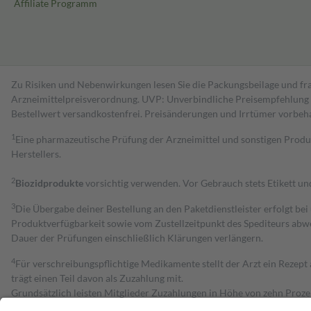
Affiliate Programm
Zu Risiken und Nebenwirkungen lesen Sie die Packungsbeilage und fra
Arzneimittelpreisverordnung. UVP: Unverbindliche Preisempfehlung de
Bestell­wert versand­kosten­frei. Preisänderungen und Irrtümer vorbeh
1
Eine pharmazeutische Prüfung der Arzneimittel und sonstigen Pro
Herstellers.
2
Biozidprodukte
vorsichtig verwenden. Vor Gebrauch stets Etikett u
3
Die Übergabe deiner Bestellung an den Paketdienstleister erfolgt bei
Produktverfügbarkeit sowie vom Zustellzeitpunkt des Spediteurs abwe
Dauer der Prüfungen einschließlich Klärungen verlängern.
4
Für verschreibungspflichtige Medikamente stellt der Arzt ein Rezept 
trägt einen Teil davon als Zuzahlung mit.
Grundsätzlich leisten Mitglieder Zuzahlungen in Höhe von zehn Proz
zu entrichten.