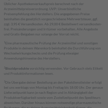
Üblicher Apothekenverkaufspreis berechnet nach der
Arzneimittelpreisverordnung. UVP: Unverbindliche
Preisempfehlung des Herstellers. Die angegebenen Preise
beinhalten die gesetzlich vorgeschriebene Mehrwertsteuer, ggf.
zzgl. 3,95 € Versandkosten. Ab 29,00 € Bestell­wert versand­kosten­
frei. Preisänderungen und Irrtümer vorbehalten. Alle Angebote
und Gratis-Beigaben nur solange der Vorrat reicht.
1
Eine pharmazeutische Prüfung der Arzneimittel und sonstigen
Produkte in deinem Warenkorb beinhaltet die Durchführung von
Wechselwirkungschecks und die Prüfung etwaiger
Anwendungshinweise des Herstellers.
2
Biozidprodukte
vorsichtig verwenden. Vor Gebrauch stets Etikett
und Produktinformationen lesen.
3
Die Übergabe deiner Bestellung an den Paketdienstleister erfolgt
bei uns werktags von Montag bis Freitag bis 18:00 Uhr. Der genaue
Lieferzeitpunkt kann je nach Region und in Abhängigkeit der
Produktverfügbarkeit sowie vom Zustellzeitpunkt des Spediteurs
abweichen. Darüber hinaus können notwendige pharmazeutische
Prüfungen, die zu deiner Arzneimittelsicherheit dienen, die