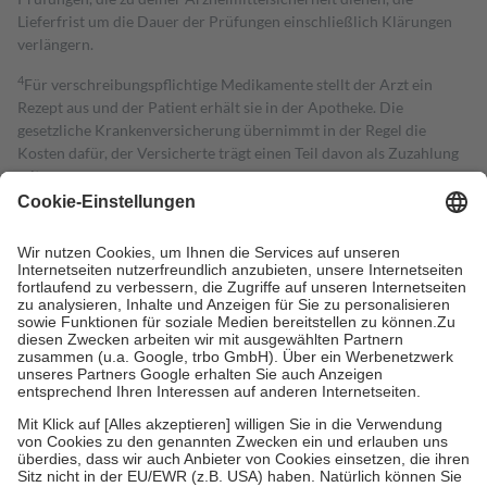
Lieferfrist um die Dauer der Prüfungen einschließlich Klärungen
verlängern.
4
Für verschreibungspflichtige Medikamente stellt der Arzt ein
Rezept aus und der Patient erhält sie in der Apotheke. Die
gesetzliche Krankenversicherung übernimmt in der Regel die
Kosten dafür, der Versicherte trägt einen Teil davon als Zuzahlung
mit.
Grundsätzlich leisten Mitglieder Zuzahlungen in Höhe von zehn
Prozent des Abgabepreises,
mindestens
jedoch
fünf Euro
und
höchstens zehn Euro.
Es sind jedoch nie mehr als die tatsächlichen
Kosten der Leistung zu entrichten.
Diese Regeln gelten grundsätzlich auch für Online-Apotheken.
Bei Heilmitteln und häuslicher Krankenpflege beträgt die
Zuzahlung zehn Prozent der Kosten sowie zehn Euro je
Verordnung.
Um das Engagement der Versicherten für ihre eigene Gesundheit zu
stärken und die besondere Stellung der Familie zu unterstützen,
fallen
keine Zuzahlungen
an bei:
• Kindern und Jugendlichen bis zum vollendeten 18. Lebensjahr
mit Ausnahme der Fahrkosten