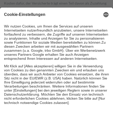
Kosten dafür, der Versicherte trägt einen Teil davon als Zuzahlung
mit.
Grundsätzlich leisten Mitglieder Zuzahlungen in Höhe von zehn
Prozent des Abgabepreises,
mindestens
jedoch
fünf Euro
und
höchstens zehn Euro.
Es sind jedoch nie mehr als die tatsächlichen
Kosten der Leistung zu entrichten.
Diese Regeln gelten grundsätzlich auch für Online-Apotheken.
Bei Heilmitteln und häuslicher Krankenpflege beträgt die
Zuzahlung zehn Prozent der Kosten sowie zehn Euro je
Verordnung.
Um das Engagement der Versicherten für ihre eigene Gesundheit zu
stärken und die besondere Stellung der Familie zu unterstützen,
fallen
keine Zuzahlungen
an bei:
• Kindern und Jugendlichen bis zum vollendeten 18. Lebensjahr
mit Ausnahme der Fahrkosten
• Untersuchungen zur Vorsorge und Früherkennung, die von der
GKV getragen werden
• empfohlenen Schutzimpfungen
• Harn- und Blutteststreifen
Wir nutzen Trusted Shops als unabhängigen Dienstleister für die