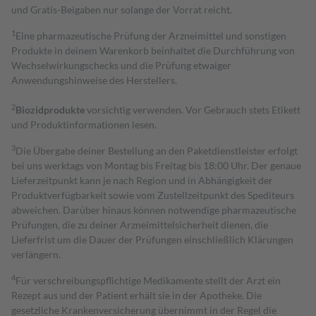
und Gratis-Beigaben nur solange der Vorrat reicht.
1
Eine pharmazeutische Prüfung der Arzneimittel und sonstigen
Produkte in deinem Warenkorb beinhaltet die Durchführung von
Wechselwirkungschecks und die Prüfung etwaiger
Anwendungshinweise des Herstellers.
2
Biozidprodukte
vorsichtig verwenden. Vor Gebrauch stets Etikett
und Produktinformationen lesen.
3
Die Übergabe deiner Bestellung an den Paketdienstleister erfolgt
bei uns werktags von Montag bis Freitag bis 18:00 Uhr. Der genaue
Lieferzeitpunkt kann je nach Region und in Abhängigkeit der
Produktverfügbarkeit sowie vom Zustellzeitpunkt des Spediteurs
abweichen. Darüber hinaus können notwendige pharmazeutische
Prüfungen, die zu deiner Arzneimittelsicherheit dienen, die
Lieferfrist um die Dauer der Prüfungen einschließlich Klärungen
verlängern.
4
Für verschreibungspflichtige Medikamente stellt der Arzt ein
Rezept aus und der Patient erhält sie in der Apotheke. Die
gesetzliche Krankenversicherung übernimmt in der Regel die