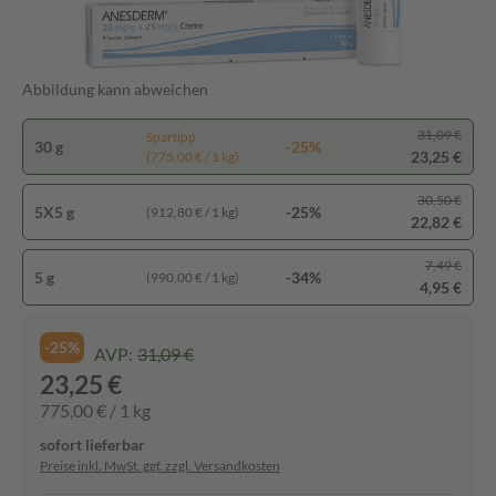
Abbildung kann abweichen
31,09 €
Spartipp
30 g
-25%
23,25 €
(775,00 € / 1 kg)
30,50 €
5X5 g
-25%
(912,80 € / 1 kg)
22,82 €
7,49 €
5 g
-34%
(990,00 € / 1 kg)
4,95 €
-25%
AVP:
31,09 €
23,25 €
775,00 € / 1 kg
sofort lieferbar
Preise inkl. MwSt. ggf. zzgl. Versandkosten