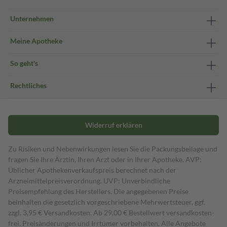
Unternehmen
Meine Apotheke
So geht's
Rechtliches
Widerruf erklären
Zu Risiken und Nebenwirkungen lesen Sie die Packungsbeilage und
fragen Sie Ihre Ärztin, Ihren Arzt oder in Ihrer Apotheke. AVP:
Üblicher Apothekenverkaufspreis berechnet nach der
Arzneimittelpreisverordnung. UVP: Unverbindliche
Preisempfehlung des Herstellers. Die angegebenen Preise
beinhalten die gesetzlich vorgeschriebene Mehrwertsteuer, ggf.
zzgl. 3,95 € Versandkosten. Ab 29,00 € Bestell­wert versand­kosten­
frei. Preisänderungen und Irrtümer vorbehalten. Alle Angebote