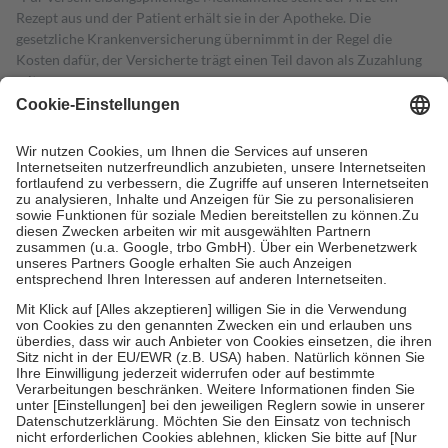
Rezept aus und der Patient erhält sie in der Apotheke. Die
gesetzliche Krankenversicherung übernimmt in der Regel die
Kosten dafür, der Versicherte trägt einen Teil davon als Zuzahlung
mit.
Grundsätzlich leisten Mitglieder Zuzahlungen in Höhe von zehn
Prozent des Abgabepreises,
mindestens
jedoch
fünf Euro
und
höchstens zehn Euro.
Es sind jedoch nie mehr als die tatsächlichen
Kosten der Leistung zu entrichten.
Diese Regeln gelten grundsätzlich auch für Online-Apotheken.
Bei Heilmitteln und häuslicher Krankenpflege beträgt die
Zuzahlung zehn Prozent der Kosten sowie zehn Euro je
Verordnung.
Um das Engagement der Versicherten für ihre eigene Gesundheit zu
stärken und die besondere Stellung der Familie zu unterstützen,
fallen
keine Zuzahlungen
an bei:
• Kindern und Jugendlichen bis zum vollendeten 18. Lebensjahr
mit Ausnahme der Fahrkosten
• Untersuchungen zur Vorsorge und Früherkennung, die von der
GKV getragen werden
• empfohlenen Schutzimpfungen
• Harn- und Blutteststreifen