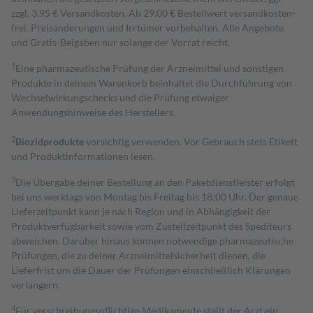
zzgl. 3,95 € Versandkosten. Ab 29,00 € Bestell­wert versand­kosten­
frei. Preisänderungen und Irrtümer vorbehalten. Alle Angebote
und Gratis-Beigaben nur solange der Vorrat reicht.
1
Eine pharmazeutische Prüfung der Arzneimittel und sonstigen
Produkte in deinem Warenkorb beinhaltet die Durchführung von
Wechselwirkungschecks und die Prüfung etwaiger
Anwendungshinweise des Herstellers.
2
Biozidprodukte
vorsichtig verwenden. Vor Gebrauch stets Etikett
und Produktinformationen lesen.
3
Die Übergabe deiner Bestellung an den Paketdienstleister erfolgt
bei uns werktags von Montag bis Freitag bis 18:00 Uhr. Der genaue
Lieferzeitpunkt kann je nach Region und in Abhängigkeit der
Produktverfügbarkeit sowie vom Zustellzeitpunkt des Spediteurs
abweichen. Darüber hinaus können notwendige pharmazeutische
Prüfungen, die zu deiner Arzneimittelsicherheit dienen, die
Lieferfrist um die Dauer der Prüfungen einschließlich Klärungen
verlängern.
4
Für verschreibungspflichtige Medikamente stellt der Arzt ein