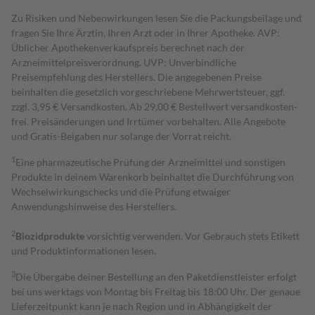
Zu Risiken und Nebenwirkungen lesen Sie die Packungsbeilage und
fragen Sie Ihre Ärztin, Ihren Arzt oder in Ihrer Apotheke. AVP:
Üblicher Apothekenverkaufspreis berechnet nach der
Arzneimittelpreisverordnung. UVP: Unverbindliche
Preisempfehlung des Herstellers. Die angegebenen Preise
beinhalten die gesetzlich vorgeschriebene Mehrwertsteuer, ggf.
zzgl. 3,95 € Versandkosten. Ab 29,00 € Bestell­wert versand­kosten­
frei. Preisänderungen und Irrtümer vorbehalten. Alle Angebote
und Gratis-Beigaben nur solange der Vorrat reicht.
1
Eine pharmazeutische Prüfung der Arzneimittel und sonstigen
Produkte in deinem Warenkorb beinhaltet die Durchführung von
Wechselwirkungschecks und die Prüfung etwaiger
Anwendungshinweise des Herstellers.
2
Biozidprodukte
vorsichtig verwenden. Vor Gebrauch stets Etikett
und Produktinformationen lesen.
3
Die Übergabe deiner Bestellung an den Paketdienstleister erfolgt
bei uns werktags von Montag bis Freitag bis 18:00 Uhr. Der genaue
Lieferzeitpunkt kann je nach Region und in Abhängigkeit der