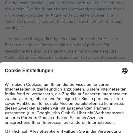
Produktverfügbarkeit sowie vom Zustellzeitpunkt des Spediteurs
abweichen. Darüber hinaus können notwendige pharmazeutische
Prüfungen, die zu deiner Arzneimittelsicherheit dienen, die
Lieferfrist um die Dauer der Prüfungen einschließlich Klärungen
verlängern.
4
Für verschreibungspflichtige Medikamente stellt der Arzt ein
Rezept aus und der Patient erhält sie in der Apotheke. Die
gesetzliche Krankenversicherung übernimmt in der Regel die
Kosten dafür, der Versicherte trägt einen Teil davon als Zuzahlung
mit.
Grundsätzlich leisten Mitglieder Zuzahlungen in Höhe von zehn
Prozent des Abgabepreises,
mindestens
jedoch
fünf Euro
und
höchstens zehn Euro.
Es sind jedoch nie mehr als die tatsächlichen
Kosten der Leistung zu entrichten.
Diese Regeln gelten grundsätzlich auch für Online-Apotheken.
Bei Heilmitteln und häuslicher Krankenpflege beträgt die
Zuzahlung zehn Prozent der Kosten sowie zehn Euro je
Verordnung.
Um das Engagement der Versicherten für ihre eigene Gesundheit zu
stärken und die besondere Stellung der Familie zu unterstützen,
fallen
keine Zuzahlungen
an bei: