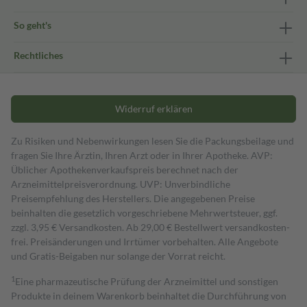
So geht's
Rechtliches
Widerruf erklären
Zu Risiken und Nebenwirkungen lesen Sie die Packungsbeilage und
fragen Sie Ihre Ärztin, Ihren Arzt oder in Ihrer Apotheke. AVP:
Üblicher Apothekenverkaufspreis berechnet nach der
Arzneimittelpreisverordnung. UVP: Unverbindliche
Preisempfehlung des Herstellers. Die angegebenen Preise
beinhalten die gesetzlich vorgeschriebene Mehrwertsteuer, ggf.
zzgl. 3,95 € Versandkosten. Ab 29,00 € Bestell­wert versand­kosten­
frei. Preisänderungen und Irrtümer vorbehalten. Alle Angebote
und Gratis-Beigaben nur solange der Vorrat reicht.
1
Eine pharmazeutische Prüfung der Arzneimittel und sonstigen
Produkte in deinem Warenkorb beinhaltet die Durchführung von