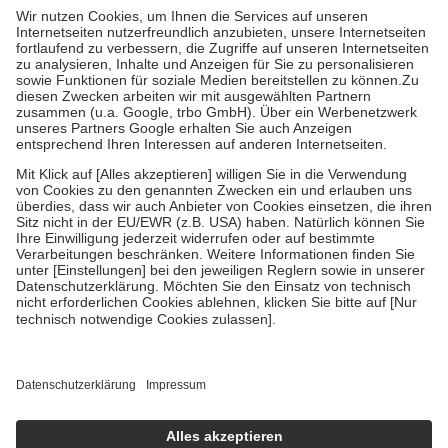
höchstens zehn Euro.
Es sind jedoch nie mehr als die tatsächlichen
Kosten der Leistung zu entrichten.
Diese Regeln gelten grundsätzlich auch für Online-Apotheken.
Bei Heilmitteln und häuslicher Krankenpflege beträgt die
Zuzahlung zehn Prozent der Kosten sowie zehn Euro je
Verordnung.
Um das Engagement der Versicherten für ihre eigene Gesundheit zu
stärken und die besondere Stellung der Familie zu unterstützen,
fallen
keine Zuzahlungen
an bei:
• Kindern und Jugendlichen bis zum vollendeten 18. Lebensjahr
mit Ausnahme der Fahrkosten
• Untersuchungen zur Vorsorge und Früherkennung, die von der
GKV getragen werden
• empfohlenen Schutzimpfungen
• Harn- und Blutteststreifen
Wir nutzen Trusted Shops als unabhängigen Dienstleister für die
Einholung von Bewertungen. Trusted Shops hat Maßnahmen
getroffen, um sicherzustellen, dass es sich um echte Bewertungen
handelt. Mehr Informationen findest du hier:
https://help.etrusted.com/hc/de/articles/4419944605341