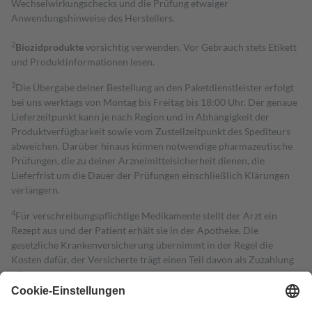
Wechselwirkungschecks und die Prüfung etwaiger
Anwendungshinweise des Herstellers.
2
Biozidprodukte
vorsichtig verwenden. Vor Gebrauch stets Etikett
und Produktinformationen lesen.
3
Die Übergabe deiner Bestellung an den Paketdienstleister erfolgt
bei uns werktags von Montag bis Freitag bis 18:00 Uhr. Der genaue
Lieferzeitpunkt kann je nach Region und in Abhängigkeit der
Produktverfügbarkeit sowie vom Zustellzeitpunkt des Spediteurs
abweichen. Darüber hinaus können notwendige pharmazeutische
Prüfungen, die zu deiner Arzneimittelsicherheit dienen, die
Lieferfrist um die Dauer der Prüfungen einschließlich Klärungen
verlängern.
4
Für verschreibungspflichtige Medikamente stellt der Arzt ein
Rezept aus und der Patient erhält sie in der Apotheke. Die
gesetzliche Krankenversicherung übernimmt in der Regel die
Kosten dafür, der Versicherte trägt einen Teil davon als Zuzahlung
mit.
Grundsätzlich leisten Mitglieder Zuzahlungen in Höhe von zehn
Prozent des Abgabepreises,
mindestens
jedoch
fünf Euro
und