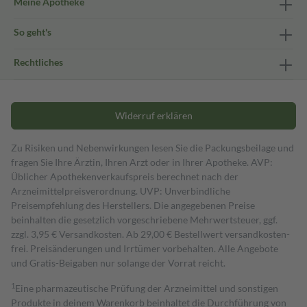
Meine Apotheke
So geht's
Rechtliches
Widerruf erklären
Zu Risiken und Nebenwirkungen lesen Sie die Packungsbeilage und
fragen Sie Ihre Ärztin, Ihren Arzt oder in Ihrer Apotheke. AVP:
Üblicher Apothekenverkaufspreis berechnet nach der
Arzneimittelpreisverordnung. UVP: Unverbindliche
Preisempfehlung des Herstellers. Die angegebenen Preise
beinhalten die gesetzlich vorgeschriebene Mehrwertsteuer, ggf.
zzgl. 3,95 € Versandkosten. Ab 29,00 € Bestell­wert versand­kosten­
frei. Preisänderungen und Irrtümer vorbehalten. Alle Angebote
und Gratis-Beigaben nur solange der Vorrat reicht.
1
Eine pharmazeutische Prüfung der Arzneimittel und sonstigen
Produkte in deinem Warenkorb beinhaltet die Durchführung von