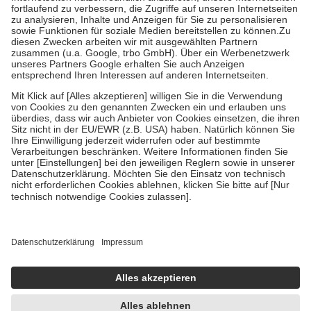
höchstens zehn Euro.
Es sind jedoch nie mehr als die tatsächlichen
Kosten der Leistung zu entrichten.
Diese Regeln gelten grundsätzlich auch für Online-Apotheken.
Bei Heilmitteln und häuslicher Krankenpflege beträgt die
Zuzahlung zehn Prozent der Kosten sowie zehn Euro je
Verordnung.
Um das Engagement der Versicherten für ihre eigene Gesundheit zu
stärken und die besondere Stellung der Familie zu unterstützen,
fallen
keine Zuzahlungen
an bei:
• Kindern und Jugendlichen bis zum vollendeten 18. Lebensjahr
mit Ausnahme der Fahrkosten
• Untersuchungen zur Vorsorge und Früherkennung, die von der
GKV getragen werden
• empfohlenen Schutzimpfungen
• Harn- und Blutteststreifen
Wir nutzen Trusted Shops als unabhängigen Dienstleister für die
Einholung von Bewertungen. Trusted Shops hat Maßnahmen
getroffen, um sicherzustellen, dass es sich um echte Bewertungen
handelt. Mehr Informationen findest du hier:
https://help.etrusted.com/hc/de/articles/4419944605341