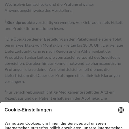
Wechselwirkungschecks und die Prüfung etwaiger
Anwendungshinweise des Herstellers.
2
Biozidprodukte
vorsichtig verwenden. Vor Gebrauch stets Etikett
und Produktinformationen lesen.
3
Die Übergabe deiner Bestellung an den Paketdienstleister erfolgt
bei uns werktags von Montag bis Freitag bis 18:00 Uhr. Der genaue
Lieferzeitpunkt kann je nach Region und in Abhängigkeit der
Produktverfügbarkeit sowie vom Zustellzeitpunkt des Spediteurs
abweichen. Darüber hinaus können notwendige pharmazeutische
Prüfungen, die zu deiner Arzneimittelsicherheit dienen, die
Lieferfrist um die Dauer der Prüfungen einschließlich Klärungen
verlängern.
4
Für verschreibungspflichtige Medikamente stellt der Arzt ein
Rezept aus und der Patient erhält sie in der Apotheke. Die
gesetzliche Krankenversicherung übernimmt in der Regel die
Kosten dafür, der Versicherte trägt einen Teil davon als Zuzahlung
mit.
Grundsätzlich leisten Mitglieder Zuzahlungen in Höhe von zehn
Prozent des Abgabepreises,
mindestens
jedoch
fünf Euro
und