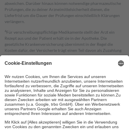
abweichen. Darüber hinaus können notwendige pharmazeutische
Prüfungen, die zu deiner Arzneimittelsicherheit dienen, die
Lieferfrist um die Dauer der Prüfungen einschließlich Klärungen
verlängern.
4
Für verschreibungspflichtige Medikamente stellt der Arzt ein
Rezept aus und der Patient erhält sie in der Apotheke. Die
gesetzliche Krankenversicherung übernimmt in der Regel die
Kosten dafür, der Versicherte trägt einen Teil davon als Zuzahlung
mit.
Grundsätzlich leisten Mitglieder Zuzahlungen in Höhe von zehn
Prozent des Abgabepreises,
mindestens
jedoch
fünf Euro
und
höchstens zehn Euro.
Es sind jedoch nie mehr als die tatsächlichen
Kosten der Leistung zu entrichten.
Diese Regeln gelten grundsätzlich auch für Online-Apotheken.
Bei Heilmitteln und häuslicher Krankenpflege beträgt die
Zuzahlung zehn Prozent der Kosten sowie zehn Euro je
Verordnung.
Um das Engagement der Versicherten für ihre eigene Gesundheit zu
stärken und die besondere Stellung der Familie zu unterstützen,
fallen
keine Zuzahlungen
an bei:
• Kindern und Jugendlichen bis zum vollendeten 18. Lebensjahr