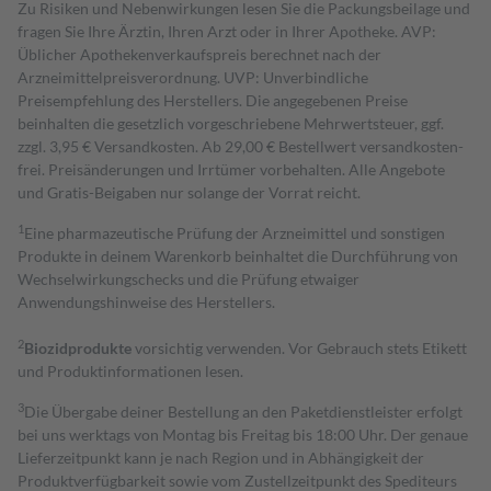
Zu Risiken und Nebenwirkungen lesen Sie die Packungsbeilage und
fragen Sie Ihre Ärztin, Ihren Arzt oder in Ihrer Apotheke. AVP:
Üblicher Apothekenverkaufspreis berechnet nach der
Arzneimittelpreisverordnung. UVP: Unverbindliche
Preisempfehlung des Herstellers. Die angegebenen Preise
beinhalten die gesetzlich vorgeschriebene Mehrwertsteuer, ggf.
zzgl. 3,95 € Versandkosten. Ab 29,00 € Bestell­wert versand­kosten­
frei. Preisänderungen und Irrtümer vorbehalten. Alle Angebote
und Gratis-Beigaben nur solange der Vorrat reicht.
1
Eine pharmazeutische Prüfung der Arzneimittel und sonstigen
Produkte in deinem Warenkorb beinhaltet die Durchführung von
Wechselwirkungschecks und die Prüfung etwaiger
Anwendungshinweise des Herstellers.
2
Biozidprodukte
vorsichtig verwenden. Vor Gebrauch stets Etikett
und Produktinformationen lesen.
3
Die Übergabe deiner Bestellung an den Paketdienstleister erfolgt
bei uns werktags von Montag bis Freitag bis 18:00 Uhr. Der genaue
Lieferzeitpunkt kann je nach Region und in Abhängigkeit der
Produktverfügbarkeit sowie vom Zustellzeitpunkt des Spediteurs