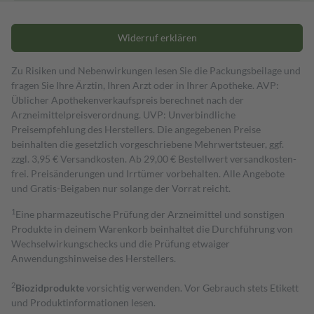
Widerruf erklären
Zu Risiken und Nebenwirkungen lesen Sie die Packungsbeilage und
fragen Sie Ihre Ärztin, Ihren Arzt oder in Ihrer Apotheke. AVP:
Üblicher Apothekenverkaufspreis berechnet nach der
Arzneimittelpreisverordnung. UVP: Unverbindliche
Preisempfehlung des Herstellers. Die angegebenen Preise
beinhalten die gesetzlich vorgeschriebene Mehrwertsteuer, ggf.
zzgl. 3,95 € Versandkosten. Ab 29,00 € Bestell­wert versand­kosten­
frei. Preisänderungen und Irrtümer vorbehalten. Alle Angebote
und Gratis-Beigaben nur solange der Vorrat reicht.
1
Eine pharmazeutische Prüfung der Arzneimittel und sonstigen
Produkte in deinem Warenkorb beinhaltet die Durchführung von
Wechselwirkungschecks und die Prüfung etwaiger
Anwendungshinweise des Herstellers.
2
Biozidprodukte
vorsichtig verwenden. Vor Gebrauch stets Etikett
und Produktinformationen lesen.