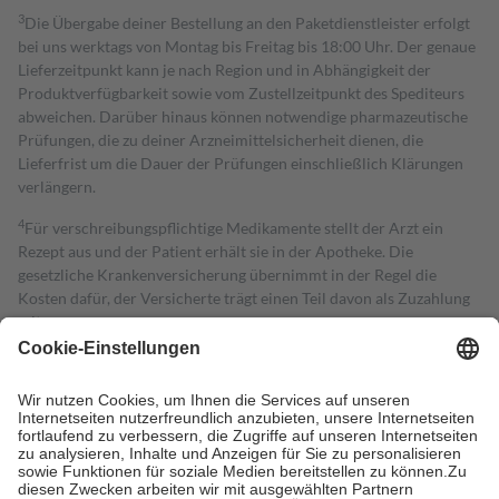
3
Die Übergabe deiner Bestellung an den Paketdienstleister erfolgt
bei uns werktags von Montag bis Freitag bis 18:00 Uhr. Der genaue
Lieferzeitpunkt kann je nach Region und in Abhängigkeit der
Produktverfügbarkeit sowie vom Zustellzeitpunkt des Spediteurs
abweichen. Darüber hinaus können notwendige pharmazeutische
Prüfungen, die zu deiner Arzneimittelsicherheit dienen, die
Lieferfrist um die Dauer der Prüfungen einschließlich Klärungen
verlängern.
4
Für verschreibungspflichtige Medikamente stellt der Arzt ein
Rezept aus und der Patient erhält sie in der Apotheke. Die
gesetzliche Krankenversicherung übernimmt in der Regel die
Kosten dafür, der Versicherte trägt einen Teil davon als Zuzahlung
mit.
Grundsätzlich leisten Mitglieder Zuzahlungen in Höhe von zehn
Prozent des Abgabepreises,
mindestens
jedoch
fünf Euro
und
höchstens zehn Euro.
Es sind jedoch nie mehr als die tatsächlichen
Kosten der Leistung zu entrichten.
Diese Regeln gelten grundsätzlich auch für Online-Apotheken.
Bei Heilmitteln und häuslicher Krankenpflege beträgt die
Zuzahlung zehn Prozent der Kosten sowie zehn Euro je