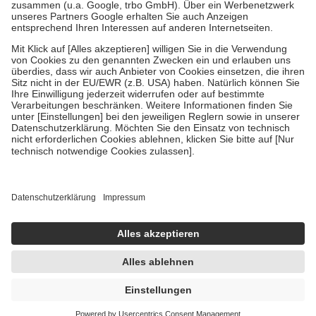
Verordnung.
Um das Engagement der Versicherten für ihre eigene Gesundheit zu
stärken und die besondere Stellung der Familie zu unterstützen,
fallen
keine Zuzahlungen
an bei:
• Kindern und Jugendlichen bis zum vollendeten 18. Lebensjahr
mit Ausnahme der Fahrkosten
• Untersuchungen zur Vorsorge und Früherkennung, die von der
GKV getragen werden
• empfohlenen Schutzimpfungen
• Harn- und Blutteststreifen
Wir nutzen Trusted Shops als unabhängigen Dienstleister für die
Einholung von Bewertungen. Trusted Shops hat Maßnahmen
getroffen, um sicherzustellen, dass es sich um echte Bewertungen
handelt. Mehr Informationen findest du hier:
https://help.etrusted.com/hc/de/articles/4419944605341
Einige Bilder und Inhalte wurden unter Zuhilfenahme künstlicher
Intelligenz erstellt.
UVP:
29,90 €
24,43 €