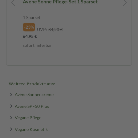
Avene Sonne Pflege-Set 1 Sparset
Av
Sp
1 S
1 Sparset
Spa
-23%
UVP:
84,20 €
-2
64,95 €
69,
sofort lieferbar
sof
Weitere Produkte aus:
Avène Sonnencreme
Avène SPF50 Plus
Vegane Pflege
Vegane Kosmetik