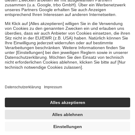
Verordnung.
Um das Engagement der Versicherten für ihre eigene Gesundheit zu
stärken und die besondere Stellung der Familie zu unterstützen,
fallen
keine Zuzahlungen
an bei:
• Kindern und Jugendlichen bis zum vollendeten 18. Lebensjahr
mit Ausnahme der Fahrkosten
• Untersuchungen zur Vorsorge und Früherkennung, die von der
GKV getragen werden
• empfohlenen Schutzimpfungen
• Harn- und Blutteststreifen
Wir nutzen Trusted Shops als unabhängigen Dienstleister für die
Einholung von Bewertungen. Trusted Shops hat Maßnahmen
getroffen, um sicherzustellen, dass es sich um echte Bewertungen
handelt. Mehr Informationen findest du hier:
https://help.etrusted.com/hc/de/articles/4419944605341
Einige Bilder und Inhalte wurden unter Zuhilfenahme künstlicher
Intelligenz erstellt.
UVP:
26,90 €