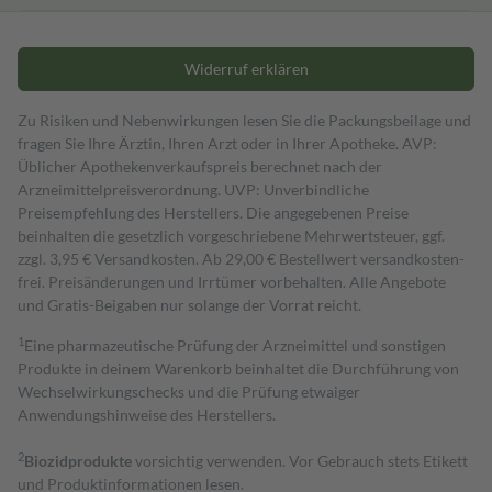
Widerruf erklären
Zu Risiken und Nebenwirkungen lesen Sie die Packungsbeilage und
fragen Sie Ihre Ärztin, Ihren Arzt oder in Ihrer Apotheke. AVP:
Üblicher Apothekenverkaufspreis berechnet nach der
Arzneimittelpreisverordnung. UVP: Unverbindliche
Preisempfehlung des Herstellers. Die angegebenen Preise
beinhalten die gesetzlich vorgeschriebene Mehrwertsteuer, ggf.
zzgl. 3,95 € Versandkosten. Ab 29,00 € Bestell­wert versand­kosten­
frei. Preisänderungen und Irrtümer vorbehalten. Alle Angebote
und Gratis-Beigaben nur solange der Vorrat reicht.
1
Eine pharmazeutische Prüfung der Arzneimittel und sonstigen
Produkte in deinem Warenkorb beinhaltet die Durchführung von
Wechselwirkungschecks und die Prüfung etwaiger
Anwendungshinweise des Herstellers.
2
Biozidprodukte
vorsichtig verwenden. Vor Gebrauch stets Etikett
und Produktinformationen lesen.