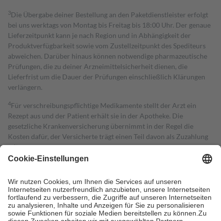
3
Die Übergabe deiner Bestellung an den Paketdienstleister erfolgt
bei uns werktags von Montag bis Freitag bis 18:00 Uhr. Der genaue
Lieferzeitpunkt kann je nach Region und in Abhängigkeit der
Produktverfügbarkeit sowie vom Zustellzeitpunkt des Spediteurs
abweichen. Darüber hinaus können notwendige pharmazeutische
Prüfungen, die zu deiner Arzneimittelsicherheit dienen, die
Lieferfrist um die Dauer der Prüfungen einschließlich Klärungen
verlängern.
4
Für verschreibungspflichtige Medikamente stellt der Arzt ein
Rezept aus und der Patient erhält sie in der Apotheke. Die
gesetzliche Krankenversicherung übernimmt in der Regel die
Kosten dafür, der Versicherte trägt einen Teil davon als Zuzahlung
mit.
Grundsätzlich leisten Mitglieder Zuzahlungen in Höhe von zehn
Prozent des Abgabepreises,
mindestens
jedoch
fünf Euro
und
höchstens zehn Euro.
Es sind jedoch nie mehr als die tatsächlichen
Kosten der Leistung zu entrichten.
Diese Regeln gelten grundsätzlich auch für Online-Apotheken.
Bei Heilmitteln und häuslicher Krankenpflege beträgt die
Zuzahlung zehn Prozent der Kosten sowie zehn Euro je