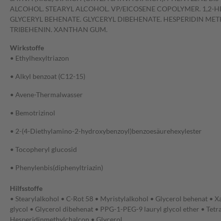
ALCOHOL. STEARYL ALCOHOL. VP/EICOSENE COPOLYMER. 1,2-H
GLYCERYL BEHENATE. GLYCERYL DIBEHENATE. HESPERIDIN METH
TRIBEHENIN. XANTHAN GUM.
Wirkstoffe
• Ethylhexyltriazon
• Alkyl benzoat (C12-15)
• Avene-Thermalwasser
• Bemotrizinol
• 2-(4-Diethylamino-2-hydroxybenzoyl)benzoesäurehexylester
• Tocopheryl glucosid
• Phenylenbis(diphenyltriazin)
Hilfsstoffe
• Stearylalkohol • C-Rot 58 • Myristylalkohol • Glycerol behenat 
glycol • Glycerol dibehenat • PPG-1-PEG-9 lauryl glycol ether • Tetra
Hesperidinmethylchalcon • Glycerol