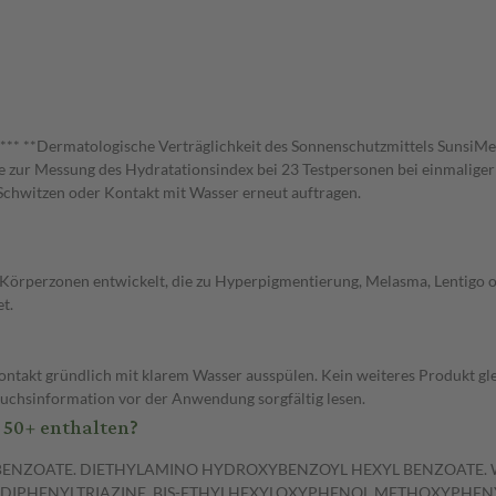
*** **Dermatologische Verträglichkeit des Sonnenschutzmittels SunsiM
die zur Messung des Hydratationsindex bei 23 Testpersonen bei einma
Schwitzen oder Kontakt mit Wasser erneut auftragen.
n Körperzonen entwickelt, die zu Hyperpigmentierung, Melasma, Lentigo
t.
ntakt gründlich mit klarem Wasser ausspülen. Kein weiteres Produkt gle
uchsinformation vor der Anwendung sorgfältig lesen.
 50+ enthalten?
 BENZOATE. DIETHYLAMINO HYDROXYBENZOYL HEXYL BENZOATE. W
BIS-DIPHENYLTRIAZINE. BIS-ETHYLHEXYLOXYPHENOL METHOXYPHENY