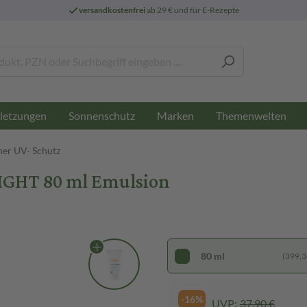
versandkostenfrei
ab 29 € und für E-Rezepte
letzungen
Sonnenschutz
Marken
Themenwelten
her UV- Schutz
GHT 80 ml Emulsion
80 ml
(399,38
-16%
UVP:
37,90 €