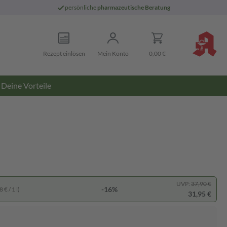
persönliche
pharmazeutische Beratung
Rezept einlösen
Mein Konto
0,00 €
Deine Vorteile
UVP:
37,90 €
-16%
 € / 1 l)
31,95 €