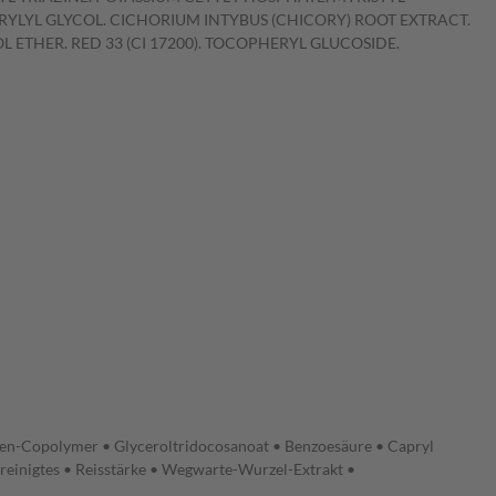
RYLYL GLYCOL. CICHORIUM INTYBUS (CHICORY) ROOT EXTRACT.
ETHER. RED 33 (CI 17200). TOCOPHERYL GLUCOSIDE.
saen-Copolymer • Glyceroltridocosanoat • Benzoesäure • Capryl
gereinigtes • Reisstärke • Wegwarte-Wurzel-Extrakt •