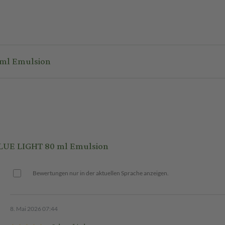
 SUNSIMED PIGMENT BLUE LIGHT 80 ml Emulsion
UE LIGHT 80 ml Emulsion
Bewertungen nur in der aktuellen Sprache anzeigen.
8. Mai 2026 07:44