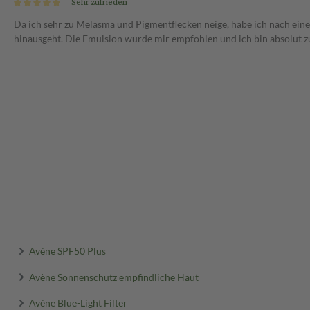
Sehr zufrieden
Da ich sehr zu Melasma und Pigmentflecken neige, habe ich nach ein
hinausgeht. Die Emulsion wurde mir empfohlen und ich bin absolut z
Avène SPF50 Plus
Avène Sonnenschutz empfindliche Haut
Avène Blue-Light Filter