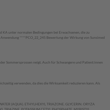
ed KA unter normalen Bedingungen bei Erwachsenen, die zu
liger Anwendung ****PCO_22_245 Bewertung der Wirkung von Sunsimed
 oder Sommersprossen neigt. Auch für Schwangere und Patient:innen
ichzeitig verwenden, da dies die Wirksamkeit reduzieren kann. Als
ATER (AQUA). ETHYLHEXYL TRIAZONE. GLYCERIN. ORYZA
L TRIAZINE. POTASSIUM CETYL PHOSPHATE. MYRISTYL