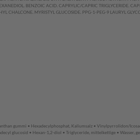
EXANEDIOL. BENZOIC ACID. CAPRYLIC/CAPRIC TRIGLYCERIDE. CAP
YL CHALCONE. MYRISTYL GLUCOSIDE. PPG-1-PEG-9 LAURYL GLYCOL 
• Xanthan gummi • Hexadecylphosphat, Kaliumsalz • Vinylpyrrolidon/Ico
decyl glucosid • Hexan-1,2-diol • Triglyceride, mittelkettige • Wasser, 