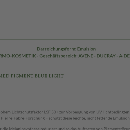
Darreichungsform: Emulsion
DERMO-KOSMETIK - Geschäftsbereich: AVENE - DUCRAY - A-D
SIMED PIGMENT BLUE LIGHT
ohem Lichtschutzfaktor LSF 50+ zur Vorbeugung von UV-lichtbedingten 
r Pierre-Fabre-Forschung – schützt diese leichte, nicht fettende Emulsio
 die Melaninsynthese reduziert und so das Auftreten von Pigmentstörunge