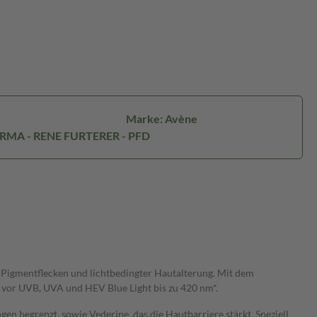
Marke: Avène
ERMA - RENE FURTERER - PFD
Pigmentflecken und lichtbedingter Hautalterung. Mit dem
n vor UVB, UVA und HEV Blue Light bis zu 420 nm*.
n begrenzt, sowie Vederine, das die Hautbarriere stärkt. Speziell