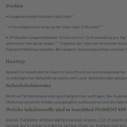
Studien
• Ausgezeichnete Hautverträglichkeit*
* • Feuchtigkeitsversorgung der Haut über 8 Stunden***
• 24 Stunden langanhaltender Schutz mit nur 1x Anwendung pro Tag*
aktinischer Keratose neigen ***Ergebnis der internen Anwenderstu
Pigment Medizinprodukten. Bei längerer Sonnenexposition, starkem 
Hauttyp
Speziell für empfindliche Haut im Gesicht und an sonnenexponierte
in onkologischer Behandlung sowie nach Laser-Behandlungen geeigne
Sicherheitshinweise
Nicht auf Schleimhäute oder geschädigte Haut auftragen. Bei Augenko
Medizinprodukt für Kinder unzugänglich aufbewahren und die Gebra
Welche Inhaltsstoffe sind in SunsiMed PIGMENT SPF
AVENE THERMAL SPRING WATER (AVENE AQUA). C12-15 ALKYL
SATIVA (RICE) STARCH (ORYZA SATIVA STARCH). PHENYLENE 