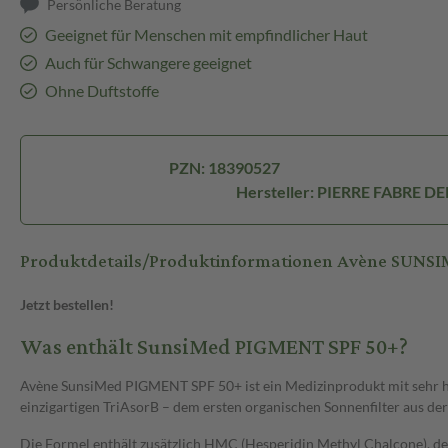
Persönliche Beratung
Geeignet für Menschen mit empfindlicher Haut
Auch für Schwangere geeignet
Ohne Duftstoffe
PZN: 18390527
Hersteller: PIERRE FABRE 
Produktdetails/Produktinformationen Avène SUN
Jetzt bestellen!
Was enthält SunsiMed PIGMENT SPF 50+?
Avène SunsiMed PIGMENT SPF 50+ ist ein Medizinprodukt mit sehr h
einzigartigen TriAsorB – dem ersten organischen Sonnenfilter aus de
Die Formel enthält zusätzlich HMC (Hesperidin Methyl Chalcone), der