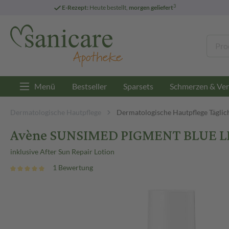
3
E-Rezept:
Heute bestellt,
morgen geliefert
Menü
Bestseller
Sparsets
Schmerzen & Ver
Dermatologische Hautpflege
Dermatologische Hautpflege Täglic
Avène SUNSIMED PIGMENT BLUE LI
inklusive After Sun Repair Lotion
1 Bewertung