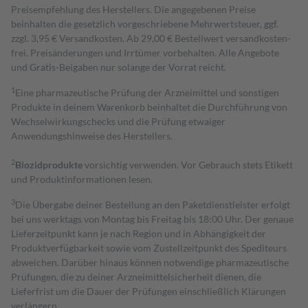
Preisempfehlung des Herstellers. Die angegebenen Preise
beinhalten die gesetzlich vorgeschriebene Mehrwertsteuer, ggf.
zzgl. 3,95 € Versandkosten. Ab 29,00 € Bestell­wert versand­kosten­
frei. Preisänderungen und Irrtümer vorbehalten. Alle Angebote
und Gratis-Beigaben nur solange der Vorrat reicht.
1
Eine pharmazeutische Prüfung der Arzneimittel und sonstigen
Produkte in deinem Warenkorb beinhaltet die Durchführung von
Wechselwirkungschecks und die Prüfung etwaiger
Anwendungshinweise des Herstellers.
2
Biozidprodukte
vorsichtig verwenden. Vor Gebrauch stets Etikett
und Produktinformationen lesen.
3
Die Übergabe deiner Bestellung an den Paketdienstleister erfolgt
bei uns werktags von Montag bis Freitag bis 18:00 Uhr. Der genaue
Lieferzeitpunkt kann je nach Region und in Abhängigkeit der
Produktverfügbarkeit sowie vom Zustellzeitpunkt des Spediteurs
abweichen. Darüber hinaus können notwendige pharmazeutische
Prüfungen, die zu deiner Arzneimittelsicherheit dienen, die
Lieferfrist um die Dauer der Prüfungen einschließlich Klärungen
verlängern.