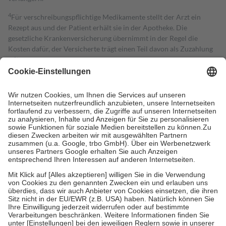
4
Für verschreibungspflichtige Medikamente stellt der Arzt ein
Rezept aus und der Patient erhält sie in der Apotheke. Die
gesetzliche Krankenversicherung übernimmt in der Regel die
Kosten dafür, der Versicherte trägt einen Teil davon als Zuzahlung
mit.
Grundsätzlich leisten Mitglieder Zuzahlungen in Höhe von zehn
Prozent des Abgabepreises,
mindestens
jedoch
fünf Euro
und
höchstens zehn Euro.
Es sind jedoch nie mehr als die tatsächlichen
Kosten der Leistung zu entrichten.
Diese Regeln gelten grundsätzlich auch für Online-Apotheken.
Bei Heilmitteln und häuslicher Krankenpflege beträgt die
Zuzahlung zehn Prozent der Kosten sowie zehn Euro je
Verordnung.
Um das Engagement der Versicherten für ihre eigene Gesundheit zu
stärken und die besondere Stellung der Familie zu unterstützen,
fallen
keine Zuzahlungen
an bei:
• Kindern und Jugendlichen bis zum vollendeten 18. Lebensjahr
mit Ausnahme der Fahrkosten
• Untersuchungen zur Vorsorge und Früherkennung, die von der
GKV getragen werden