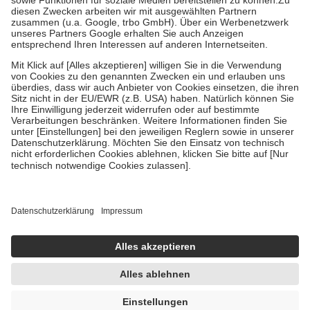
Zuzahlung zehn Prozent der Kosten sowie zehn Euro je
Verordnung.
Um das Engagement der Versicherten für ihre eigene Gesundheit zu
stärken und die besondere Stellung der Familie zu unterstützen,
fallen
keine Zuzahlungen
an bei:
• Kindern und Jugendlichen bis zum vollendeten 18. Lebensjahr
mit Ausnahme der Fahrkosten
• Untersuchungen zur Vorsorge und Früherkennung, die von der
GKV getragen werden
• empfohlenen Schutzimpfungen
• Harn- und Blutteststreifen
Wir nutzen Trusted Shops als unabhängigen Dienstleister für die
Einholung von Bewertungen. Trusted Shops hat Maßnahmen
getroffen, um sicherzustellen, dass es sich um echte Bewertungen
handelt. Mehr Informationen findest du hier:
https://help.etrusted.com/hc/de/articles/4419944605341
Einige Bilder und Inhalte wurden unter Zuhilfenahme künstlicher
Intelligenz erstellt.