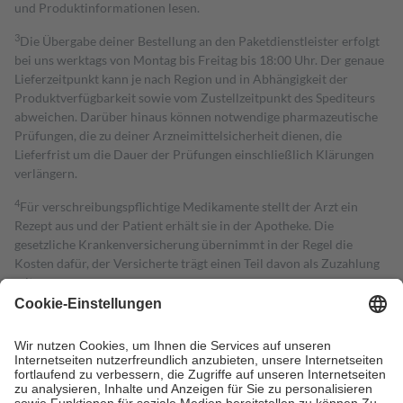
und Produktinformationen lesen.
3
Die Übergabe deiner Bestellung an den Paketdienstleister erfolgt
bei uns werktags von Montag bis Freitag bis 18:00 Uhr. Der genaue
Lieferzeitpunkt kann je nach Region und in Abhängigkeit der
Produktverfügbarkeit sowie vom Zustellzeitpunkt des Spediteurs
abweichen. Darüber hinaus können notwendige pharmazeutische
Prüfungen, die zu deiner Arzneimittelsicherheit dienen, die
Lieferfrist um die Dauer der Prüfungen einschließlich Klärungen
verlängern.
4
Für verschreibungspflichtige Medikamente stellt der Arzt ein
Rezept aus und der Patient erhält sie in der Apotheke. Die
gesetzliche Krankenversicherung übernimmt in der Regel die
Kosten dafür, der Versicherte trägt einen Teil davon als Zuzahlung
mit.
Grundsätzlich leisten Mitglieder Zuzahlungen in Höhe von zehn
Prozent des Abgabepreises,
mindestens
jedoch
fünf Euro
und
höchstens zehn Euro.
Es sind jedoch nie mehr als die tatsächlichen
Kosten der Leistung zu entrichten.
Diese Regeln gelten grundsätzlich auch für Online-Apotheken.
Bei Heilmitteln und häuslicher Krankenpflege beträgt die