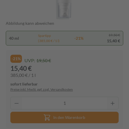
Abbildung kann abweichen
19,50 €
Spartipp
40 ml
-21%
15,40 €
(385,00 € / 1 l)
-21%
UVP:
19,50 €
15,40 €
385,00 € / 1 l
sofort lieferbar
Preise inkl. MwSt. ggf. zzgl. Versandkosten
In den Warenkorb