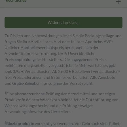
Rechtliches
Widerruf erklären
Zu Risiken und Nebenwirkungen lesen Sie die Packungsbeilage und
fragen Sie Ihre Ärztin, Ihren Arzt oder in Ihrer Apotheke. AVP:
Üblicher Apothekenverkaufspreis berechnet nach der
Arzneimittelpreisverordnung. UVP: Unverbindliche
Preisempfehlung des Herstellers. Die angegebenen Preise
beinhalten die gesetzlich vorgeschriebene Mehrwertsteuer, ggf.
zzgl. 3,95 € Versandkosten. Ab 29,00 € Bestell­wert versand­kosten­
frei. Preisänderungen und Irrtümer vorbehalten. Alle Angebote
und Gratis-Beigaben nur solange der Vorrat reicht.
1
Eine pharmazeutische Prüfung der Arzneimittel und sonstigen
Produkte in deinem Warenkorb beinhaltet die Durchführung von
Wechselwirkungschecks und die Prüfung etwaiger
Anwendungshinweise des Herstellers.
2
Biozidprodukte
vorsichtig verwenden. Vor Gebrauch stets Etikett