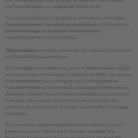
und Gratis-Beigaben nur solange der Vorrat reicht.
1
Eine pharmazeutische Prüfung der Arzneimittel und sonstigen
Produkte in deinem Warenkorb beinhaltet die Durchführung von
Wechselwirkungschecks und die Prüfung etwaiger
Anwendungshinweise des Herstellers.
2
Biozidprodukte
vorsichtig verwenden. Vor Gebrauch stets Etikett
und Produktinformationen lesen.
3
Die Übergabe deiner Bestellung an den Paketdienstleister erfolgt
bei uns werktags von Montag bis Freitag bis 18:00 Uhr. Der genaue
Lieferzeitpunkt kann je nach Region und in Abhängigkeit der
Produktverfügbarkeit sowie vom Zustellzeitpunkt des Spediteurs
abweichen. Darüber hinaus können notwendige pharmazeutische
Prüfungen, die zu deiner Arzneimittelsicherheit dienen, die
Lieferfrist um die Dauer der Prüfungen einschließlich Klärungen
verlängern.
4
Für verschreibungspflichtige Medikamente stellt der Arzt ein
Rezept aus und der Patient erhält sie in der Apotheke. Die
gesetzliche Krankenversicherung übernimmt in der Regel die