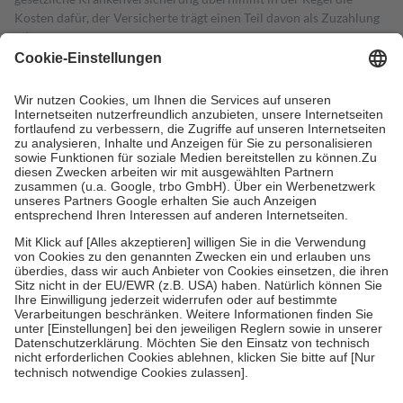
Kosten dafür, der Versicherte trägt einen Teil davon als Zuzahlung
mit.
Grundsätzlich leisten Mitglieder Zuzahlungen in Höhe von zehn
Prozent des Abgabepreises,
mindestens
jedoch
fünf Euro
und
höchstens zehn Euro.
Es sind jedoch nie mehr als die tatsächlichen
Kosten der Leistung zu entrichten.
Diese Regeln gelten grundsätzlich auch für Online-Apotheken.
Bei Heilmitteln und häuslicher Krankenpflege beträgt die
Zuzahlung zehn Prozent der Kosten sowie zehn Euro je
Verordnung.
Um das Engagement der Versicherten für ihre eigene Gesundheit zu
stärken und die besondere Stellung der Familie zu unterstützen,
fallen
keine Zuzahlungen
an bei:
• Kindern und Jugendlichen bis zum vollendeten 18. Lebensjahr
mit Ausnahme der Fahrkosten
• Untersuchungen zur Vorsorge und Früherkennung, die von der
GKV getragen werden
• empfohlenen Schutzimpfungen
• Harn- und Blutteststreifen
Wir nutzen Trusted Shops als unabhängigen Dienstleister für die