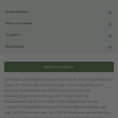
Unternehmen
Meine Apotheke
So geht's
Rechtliches
Widerruf erklären
Zu Risiken und Nebenwirkungen lesen Sie die Packungsbeilage und
fragen Sie Ihre Ärztin, Ihren Arzt oder in Ihrer Apotheke. AVP:
Üblicher Apothekenverkaufspreis berechnet nach der
Arzneimittelpreisverordnung. UVP: Unverbindliche
Preisempfehlung des Herstellers. Die angegebenen Preise
beinhalten die gesetzlich vorgeschriebene Mehrwertsteuer, ggf.
zzgl. 3,95 € Versandkosten. Ab 29,00 € Bestell­wert versand­kosten­
frei. Preisänderungen und Irrtümer vorbehalten. Alle Angebote