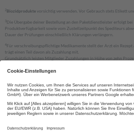
2
Biozidprodukte
vorsichtig verwenden. Vor Gebrauch stets Etikett u
3
Die Übergabe deiner Bestellung an den Paketdienstleister erfolgt bei
Produktverfügbarkeit sowie vom Zustellzeitpunkt des Spediteurs abwe
Dauer der Prüfungen einschließlich Klärungen verlängern.
4
Für verschreibungspflichtige Medikamente stellt der Arzt ein Rezept 
trägt einen Teil davon als Zuzahlung mit.
Grundsätzlich leisten Mitglieder Zuzahlungen in Höhe von zehn Proz
zu entrichten.
Diese Regeln gelten grundsätzlich auch für Online-Apotheken.
Bei Heilmitteln und häuslicher Krankenpflege beträgt die Zuzahlung 
Um das Engagement der Versicherten für ihre eigene Gesundheit zu stä
• Kindern und Jugendlichen bis zum vollendeten 18. Lebensjahr mit
• Untersuchungen zur Vorsorge und Früherkennung, die von der GKV
• empfohlenen Schutzimpfungen
• Harn- und Blutteststreifen
Wir nutzen Trusted Shops als unabhängigen Dienstleister für die Ein
Informationen findest du hier: https://help.etrusted.com/hc/de/arti