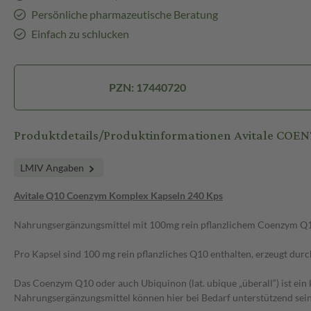
Persönliche pharmazeutische Beratung
Einfach zu schlucken
PZN: 17440720
Produktdetails/Produktinformationen Avitale CO
LMIV Angaben
Avitale Q10 Coenzym Komplex Kapseln 240 Kps
Nahrungsergänzungsmittel mit 100mg rein pflanzlichem Coenzym Q10
Pro Kapsel sind 100 mg rein pflanzliches Q10 enthalten, erzeugt du
Das Coenzym Q10 oder auch Ubiquinon (lat. ubique „überall“) ist ein
Nahrungsergänzungsmittel können hier bei Bedarf unterstützend sein