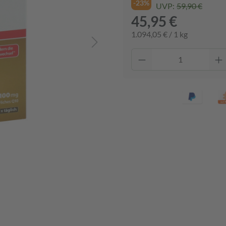
-23%
UVP:
59,90 €
45,95 €
1.094,05 € / 1 kg