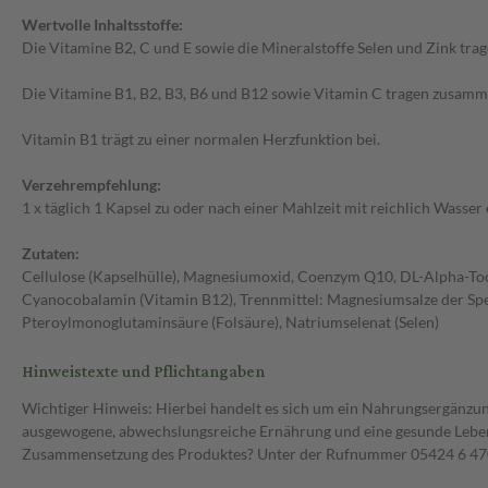
Wertvolle Inhaltsstoffe:
Die Vitamine B2, C und E sowie die Mineralstoffe Selen und Zink trag
Die Vitamine B1, B2, B3, B6 und B12 sowie Vitamin C tragen zusamme
Vitamin B1 trägt zu einer normalen Herzfunktion bei.
Verzehrempfehlung:
1 x täglich 1 Kapsel zu oder nach einer Mahlzeit mit reichlich Wasse
Zutaten:
Cellulose (Kapselhülle), Magnesiumoxid, Coenzym Q10, DL-Alpha-Toco
Cyanocobalamin (Vitamin B12), Trennmittel: Magnesiumsalze der Spei
Pteroylmonoglutaminsäure (Folsäure), Natriumselenat (Selen)
Hinweistexte und Pflichtangaben
Wichtiger Hinweis: Hierbei handelt es sich um ein Nahrungsergänzun
ausgewogene, abwechslungsreiche Ernährung und eine gesunde Lebens
Zusammensetzung des Produktes? Unter der Rufnummer 05424 6 470 1