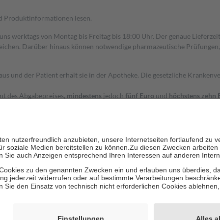
nd Produktinformationen lesen.
 uns werktags von Montag bis Freitag bis 18:00 Uhr. Der genaue Lieferze
ichen. Darüber hinaus können notwendige pharmazeutische Prüfungen, die
aus und der Patient erhält sie in der Apotheke. Die gesetzliche Krankenv
ent des Abgabepreises,
mindestens
jedoch
fünf Euro
und
höchstens zehn 
zehn Prozent der Kosten sowie zehn Euro je Verordnung.
rken und die besondere Stellung der Familie zu unterstützen, fallen
kein
 Ausnahme der Fahrkosten
 getragen werden
holung von Bewertungen. Trusted Shops hat Maßnahmen getroffen, um sic
cles/4419944605341