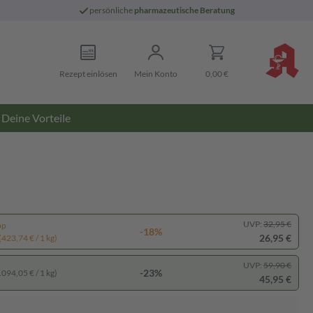
persönliche
pharmazeutische Beratung
Rezept einlösen
Mein Konto
0,00 €
Deine Vorteile
UVP:
32,95 €
pp
-18%
26,95 €
(423,74 € / 1 kg)
UVP:
59,90 €
-23%
.094,05 € / 1 kg)
45,95 €