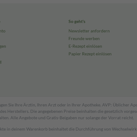
e
So geht's
nto
Newsletter anfordern
Freunde werben
gen
E-Rezept einlösen
Papier Rezept einlösen
g
gen Sie Ihre Ärztin, Ihren Arzt oder in Ihrer Apotheke. AVP: Üblicher A
s Herstellers. Die angegebenen Preise beinhalten die gesetzlich vorgesc
alten. Alle Angebote und Gratis-Beigaben nur solange der Vorrat reicht.
dukte in deinem Warenkorb beinhaltet die Durchführung von Wechselwir