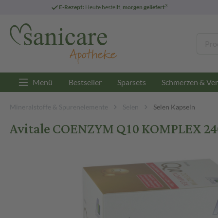
3
E-Rezept:
Heute bestellt,
morgen geliefert
Menü
Bestseller
Sparsets
Schmerzen & Ver
Mineralstoffe & Spurenelemente
Selen
Selen Kapseln
Avitale COENZYM Q10 KOMPLEX 240