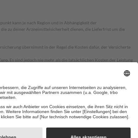
itpunkt kann je nach Region und in Abhängigkeit der
 zu deiner Arzneimittelsicherheit dienen, die Lieferfrist um die
ersicherung übernimmt in der Regel die Kosten dafür, der Versicherte
Euro.
Es sind jedoch nie mehr als die tatsächlichen Kosten der Leistung
e Zuzahlungen
an bei:
herzustellen, dass es sich um echte Bewertungen handelt. Mehr