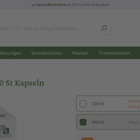
versandkostenfrei
ab 29 € und für E-Rezepte
letzungen
Sonnenschutz
Marken
Themenwelten
 St Kapseln
Sparti
120 St
63,6 g 
240 St
42 g (1