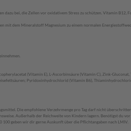
en dazu bei, die Zellen vor oxidativem Stress zu schützen. Vitamin B12, 
n mit dem Mineralstoff Magnesium zu einem normalen Energiestoffwechse
r einnehmen.
pherylacetat (Vitamin E), L-Ascorbinsäure (Vitamin C), Zink-Gluconat, 
sefettsäuren; Pyridoxinhydrochlorid (Vitamin B6), Thiaminhydrochlorid 
gsmittel. Die empfohlene Verzehrmenge pro Tag darf nicht überschritten
weise. Außerhalb der Reichweite von Kindern lagern. Benötigst du vor 
00 geben wir dir gerne Auskunft über die Pflichtangaben nach LMIV.