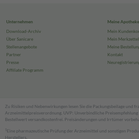
Unternehmen
Meine Apothek
Download-Archiv
Mein Kundenko
Über Sanicare
Mein Merkzettel
Stellenangebote
Meine Bestellun
Partner
Kontakt
Presse
Neuregistrierun
Affiliate Programm
Zu Risiken und Nebenwirkungen lesen Sie die Packungsbeilage und fra
Arzneimittelpreisverordnung. UVP: Unverbindliche Preisempfehlung de
Bestell­wert versand­kosten­frei. Preisänderungen und Irrtümer vorbeh
1
Eine pharmazeutische Prüfung der Arzneimittel und sonstigen Pro
Herstellers.