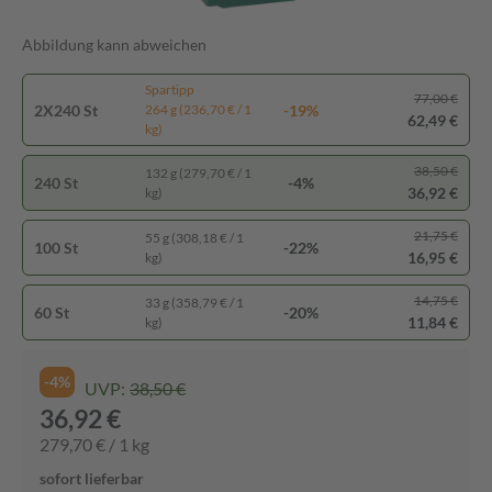
Abbildung kann abweichen
Spartipp
77,00 €
2X240 St
-19%
264 g (236,70 € / 1
62,49 €
kg)
38,50 €
132 g (279,70 € / 1
240 St
-4%
36,92 €
kg)
21,75 €
55 g (308,18 € / 1
100 St
-22%
16,95 €
kg)
14,75 €
33 g (358,79 € / 1
60 St
-20%
11,84 €
kg)
-4%
UVP:
38,50 €
36,92 €
279,70 € / 1 kg
sofort lieferbar