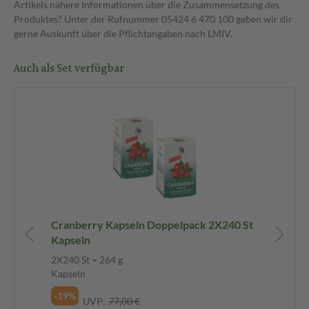
Artikels nähere Informationen über die Zusammensetzung des
Produktes? Unter der Rufnummer 05424 6 470 100 geben wir dir
gerne Auskunft über die Pflichtangaben nach LMIV.
Auch als Set verfügbar
Cranberry Kapseln Doppelpack 2X240 St
Cr
Kapseln
Sp
2X240 St = 264 g
1 S
Kapseln
-1
-19%
UVP:
77,00 €
35,