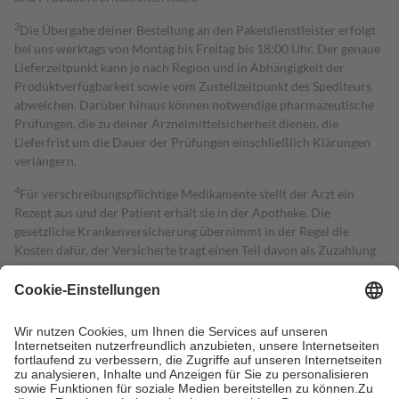
3
Die Übergabe deiner Bestellung an den Paketdienstleister erfolgt
bei uns werktags von Montag bis Freitag bis 18:00 Uhr. Der genaue
Lieferzeitpunkt kann je nach Region und in Abhängigkeit der
Produktverfügbarkeit sowie vom Zustellzeitpunkt des Spediteurs
abweichen. Darüber hinaus können notwendige pharmazeutische
Prüfungen, die zu deiner Arzneimittelsicherheit dienen, die
Lieferfrist um die Dauer der Prüfungen einschließlich Klärungen
verlängern.
4
Für verschreibungspflichtige Medikamente stellt der Arzt ein
Rezept aus und der Patient erhält sie in der Apotheke. Die
gesetzliche Krankenversicherung übernimmt in der Regel die
Kosten dafür, der Versicherte trägt einen Teil davon als Zuzahlung
mit.
Grundsätzlich leisten Mitglieder Zuzahlungen in Höhe von zehn
Prozent des Abgabepreises,
mindestens
jedoch
fünf Euro
und
höchstens zehn Euro.
Es sind jedoch nie mehr als die tatsächlichen
Kosten der Leistung zu entrichten.
Diese Regeln gelten grundsätzlich auch für Online-Apotheken.
Bei Heilmitteln und häuslicher Krankenpflege beträgt die