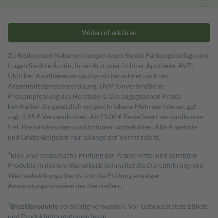
Widerruf erklären
Zu Risiken und Nebenwirkungen lesen Sie die Packungsbeilage und
fragen Sie Ihre Ärztin, Ihren Arzt oder in Ihrer Apotheke. AVP:
Üblicher Apothekenverkaufspreis berechnet nach der
Arzneimittelpreisverordnung. UVP: Unverbindliche
Preisempfehlung des Herstellers. Die angegebenen Preise
beinhalten die gesetzlich vorgeschriebene Mehrwertsteuer, ggf.
zzgl. 3,95 € Versandkosten. Ab 29,00 € Bestell­wert versand­kosten­
frei. Preisänderungen und Irrtümer vorbehalten. Alle Angebote
und Gratis-Beigaben nur solange der Vorrat reicht.
1
Eine pharmazeutische Prüfung der Arzneimittel und sonstigen
Produkte in deinem Warenkorb beinhaltet die Durchführung von
Wechselwirkungschecks und die Prüfung etwaiger
Anwendungshinweise des Herstellers.
2
Biozidprodukte
vorsichtig verwenden. Vor Gebrauch stets Etikett
und Produktinformationen lesen.