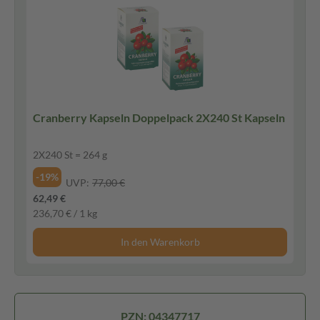
Cranberry Kapseln Doppelpack 2X240 St Kapseln
2X240 St = 264 g
-19%
UVP:
77,00 €
62,49 €
236,70 € / 1 kg
In den Warenkorb
PZN: 04347717