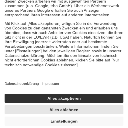
Zuzahlung zehn Prozent der Kosten sowie zehn Euro je
Verordnung.
Um das Engagement der Versicherten für ihre eigene Gesundheit zu
stärken und die besondere Stellung der Familie zu unterstützen,
fallen
keine Zuzahlungen
an bei:
• Kindern und Jugendlichen bis zum vollendeten 18. Lebensjahr
mit Ausnahme der Fahrkosten
• Untersuchungen zur Vorsorge und Früherkennung, die von der
GKV getragen werden
• empfohlenen Schutzimpfungen
• Harn- und Blutteststreifen
Wir nutzen Trusted Shops als unabhängigen Dienstleister für die
Einholung von Bewertungen. Trusted Shops hat Maßnahmen
getroffen, um sicherzustellen, dass es sich um echte Bewertungen
handelt. Mehr Informationen findest du hier:
https://help.etrusted.com/hc/de/articles/4419944605341
Einige Bilder und Inhalte wurden unter Zuhilfenahme künstlicher
Intelligenz erstellt.
UVP:
38,50 €