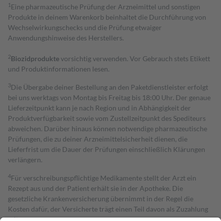
1
Eine pharmazeutische Prüfung der Arzneimittel und sonstigen
Produkte in deinem Warenkorb beinhaltet die Durchführung von
Wechselwirkungschecks und die Prüfung etwaiger
Anwendungshinweise des Herstellers.
2
Biozidprodukte
vorsichtig verwenden. Vor Gebrauch stets Etikett
und Produktinformationen lesen.
3
Die Übergabe deiner Bestellung an den Paketdienstleister erfolgt
bei uns werktags von Montag bis Freitag bis 18:00 Uhr. Der genaue
Lieferzeitpunkt kann je nach Region und in Abhängigkeit der
Produktverfügbarkeit sowie vom Zustellzeitpunkt des Spediteurs
abweichen. Darüber hinaus können notwendige pharmazeutische
Prüfungen, die zu deiner Arzneimittelsicherheit dienen, die
Lieferfrist um die Dauer der Prüfungen einschließlich Klärungen
verlängern.
4
Für verschreibungspflichtige Medikamente stellt der Arzt ein
Rezept aus und der Patient erhält sie in der Apotheke. Die
gesetzliche Krankenversicherung übernimmt in der Regel die
Kosten dafür, der Versicherte trägt einen Teil davon als Zuzahlung
mit.