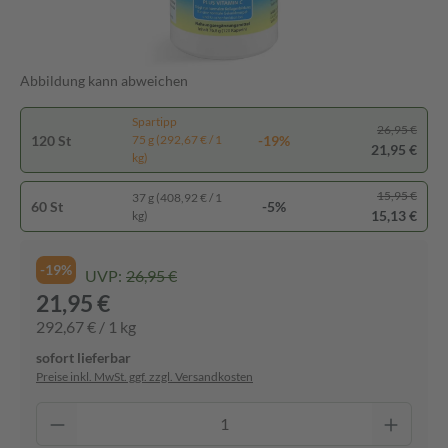
Abbildung kann abweichen
Spartipp
26,95 €
120 St
-19%
75 g (292,67 € / 1
21,95 €
kg)
15,95 €
37 g (408,92 € / 1
60 St
-5%
15,13 €
kg)
-19%
UVP:
26,95 €
21,95 €
292,67 € / 1 kg
sofort lieferbar
Preise inkl. MwSt. ggf. zzgl. Versandkosten