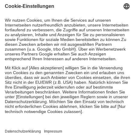
Grundsätzlich leisten Mitglieder Zuzahlungen in Höhe von zehn
Prozent des Abgabepreises,
mindestens
jedoch
fünf Euro
und
höchstens zehn Euro.
Es sind jedoch nie mehr als die tatsächlichen
Kosten der Leistung zu entrichten.
Diese Regeln gelten grundsätzlich auch für Online-Apotheken.
Bei Heilmitteln und häuslicher Krankenpflege beträgt die
Zuzahlung zehn Prozent der Kosten sowie zehn Euro je
Verordnung.
Um das Engagement der Versicherten für ihre eigene Gesundheit zu
stärken und die besondere Stellung der Familie zu unterstützen,
fallen
keine Zuzahlungen
an bei:
• Kindern und Jugendlichen bis zum vollendeten 18. Lebensjahr
mit Ausnahme der Fahrkosten
• Untersuchungen zur Vorsorge und Früherkennung, die von der
GKV getragen werden
• empfohlenen Schutzimpfungen
• Harn- und Blutteststreifen
Wir nutzen Trusted Shops als unabhängigen Dienstleister für die
Einholung von Bewertungen. Trusted Shops hat Maßnahmen
getroffen, um sicherzustellen, dass es sich um echte Bewertungen