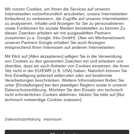
Prozent des Abgabepreises,
mindestens
jedoch
fünf Euro
und
höchstens zehn Euro.
Es sind jedoch nie mehr als die tatsächlichen
Kosten der Leistung zu entrichten.
Diese Regeln gelten grundsätzlich auch für Online-Apotheken.
Bei Heilmitteln und häuslicher Krankenpflege beträgt die
Zuzahlung zehn Prozent der Kosten sowie zehn Euro je
Verordnung.
Um das Engagement der Versicherten für ihre eigene Gesundheit zu
stärken und die besondere Stellung der Familie zu unterstützen,
fallen
keine Zuzahlungen
an bei:
• Kindern und Jugendlichen bis zum vollendeten 18. Lebensjahr
mit Ausnahme der Fahrkosten
• Untersuchungen zur Vorsorge und Früherkennung, die von der
GKV getragen werden
• empfohlenen Schutzimpfungen
• Harn- und Blutteststreifen
Wir nutzen Trusted Shops als unabhängigen Dienstleister für die
Einholung von Bewertungen. Trusted Shops hat Maßnahmen
getroffen, um sicherzustellen, dass es sich um echte Bewertungen
handelt. Mehr Informationen findest du hier:
https://help.etrusted.com/hc/de/articles/4419944605341