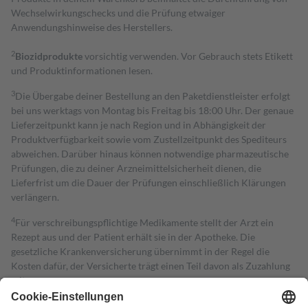
Wechselwirkungschecks und die Prüfung etwaiger
Anwendungshinweise des Herstellers.
2
Biozidprodukte
vorsichtig verwenden. Vor Gebrauch stets Etikett
und Produktinformationen lesen.
3
Die Übergabe deiner Bestellung an den Paketdienstleister erfolgt
bei uns werktags von Montag bis Freitag bis 18:00 Uhr. Der genaue
Lieferzeitpunkt kann je nach Region und in Abhängigkeit der
Produktverfügbarkeit sowie vom Zustellzeitpunkt des Spediteurs
abweichen. Darüber hinaus können notwendige pharmazeutische
Prüfungen, die zu deiner Arzneimittelsicherheit dienen, die
Lieferfrist um die Dauer der Prüfungen einschließlich Klärungen
verlängern.
4
Für verschreibungspflichtige Medikamente stellt der Arzt ein
Rezept aus und der Patient erhält sie in der Apotheke. Die
gesetzliche Krankenversicherung übernimmt in der Regel die
Kosten dafür, der Versicherte trägt einen Teil davon als Zuzahlung
mit.
Grundsätzlich leisten Mitglieder Zuzahlungen in Höhe von zehn