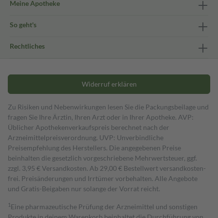
Meine Apotheke
So geht's
Rechtliches
Widerruf erklären
Zu Risiken und Nebenwirkungen lesen Sie die Packungsbeilage und
fragen Sie Ihre Ärztin, Ihren Arzt oder in Ihrer Apotheke. AVP:
Üblicher Apothekenverkaufspreis berechnet nach der
Arzneimittelpreisverordnung. UVP: Unverbindliche
Preisempfehlung des Herstellers. Die angegebenen Preise
beinhalten die gesetzlich vorgeschriebene Mehrwertsteuer, ggf.
zzgl. 3,95 € Versandkosten. Ab 29,00 € Bestell­wert versand­kosten­
frei. Preisänderungen und Irrtümer vorbehalten. Alle Angebote
und Gratis-Beigaben nur solange der Vorrat reicht.
1
Eine pharmazeutische Prüfung der Arzneimittel und sonstigen
Produkte in deinem Warenkorb beinhaltet die Durchführung von