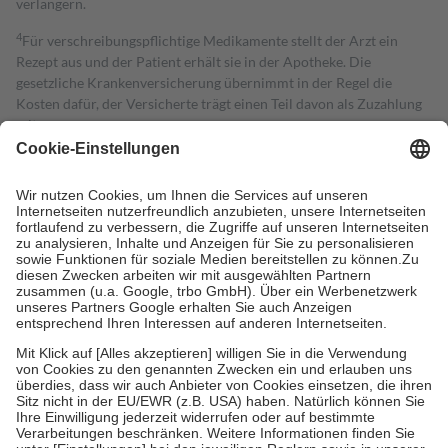
verlängern.
4
Für verschreibungspflichtige Medikamente stellt der Arzt ein
Rezept aus und der Patient erhält sie in der Apotheke. Die
gesetzliche Krankenversicherung übernimmt in der Regel die
Kosten dafür, der Versicherte trägt einen Teil davon als Zuzahlung
mit.
Grundsätzlich leisten Mitglieder Zuzahlungen in Höhe von zehn
Prozent des Abgabepreises,
mindestens
jedoch
fünf Euro
und
höchstens zehn Euro.
Es sind jedoch nie mehr als die tatsächlichen
Kosten der Leistung zu entrichten.
Diese Regeln gelten grundsätzlich auch für Online-Apotheken.
Bei Heilmitteln und häuslicher Krankenpflege beträgt die
Zuzahlung zehn Prozent der Kosten sowie zehn Euro je
Verordnung.
Um das Engagement der Versicherten für ihre eigene Gesundheit zu
stärken und die besondere Stellung der Familie zu unterstützen,
fallen
keine Zuzahlungen
an bei:
• Kindern und Jugendlichen bis zum vollendeten 18. Lebensjahr
mit Ausnahme der Fahrkosten
• Untersuchungen zur Vorsorge und Früherkennung, die von der
GKV getragen werden