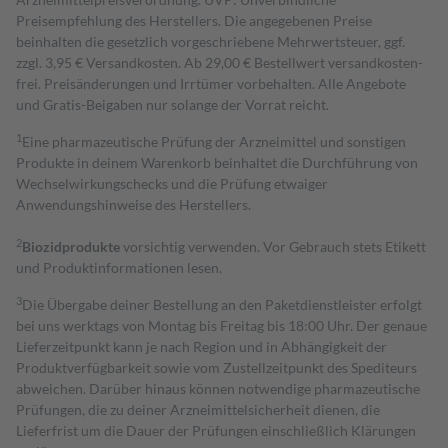
Preisempfehlung des Herstellers. Die angegebenen Preise
beinhalten die gesetzlich vorgeschriebene Mehrwertsteuer, ggf.
zzgl. 3,95 € Versandkosten. Ab 29,00 € Bestell­wert versand­kosten­
frei. Preisänderungen und Irrtümer vorbehalten. Alle Angebote
und Gratis-Beigaben nur solange der Vorrat reicht.
1
Eine pharmazeutische Prüfung der Arzneimittel und sonstigen
Produkte in deinem Warenkorb beinhaltet die Durchführung von
Wechselwirkungschecks und die Prüfung etwaiger
Anwendungshinweise des Herstellers.
2
Biozidprodukte
vorsichtig verwenden. Vor Gebrauch stets Etikett
und Produktinformationen lesen.
3
Die Übergabe deiner Bestellung an den Paketdienstleister erfolgt
bei uns werktags von Montag bis Freitag bis 18:00 Uhr. Der genaue
Lieferzeitpunkt kann je nach Region und in Abhängigkeit der
Produktverfügbarkeit sowie vom Zustellzeitpunkt des Spediteurs
abweichen. Darüber hinaus können notwendige pharmazeutische
Prüfungen, die zu deiner Arzneimittelsicherheit dienen, die
Lieferfrist um die Dauer der Prüfungen einschließlich Klärungen