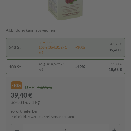
Abbildung kann abweichen
Spartipp
43,95 €
240 St
-10%
108 g (364,81 € / 1
39,40 €
kg)
22,95 €
45 g (414,67 € / 1
100 St
-19%
18,66 €
kg)
-10%
UVP:
43,95 €
39,40 €
364,81 € / 1 kg
sofort lieferbar
Preise inkl. MwSt. ggf. zzgl. Versandkosten