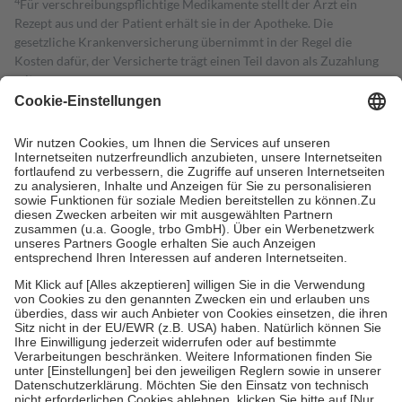
4
Für verschreibungspflichtige Medikamente stellt der Arzt ein
Rezept aus und der Patient erhält sie in der Apotheke. Die
gesetzliche Krankenversicherung übernimmt in der Regel die
Kosten dafür, der Versicherte trägt einen Teil davon als Zuzahlung
mit.
Grundsätzlich leisten Mitglieder Zuzahlungen in Höhe von zehn
Prozent des Abgabepreises,
mindestens
jedoch
fünf Euro
und
höchstens zehn Euro.
Es sind jedoch nie mehr als die tatsächlichen
Kosten der Leistung zu entrichten.
Diese Regeln gelten grundsätzlich auch für Online-Apotheken.
Bei Heilmitteln und häuslicher Krankenpflege beträgt die
Zuzahlung zehn Prozent der Kosten sowie zehn Euro je
Verordnung.
Um das Engagement der Versicherten für ihre eigene Gesundheit zu
stärken und die besondere Stellung der Familie zu unterstützen,
fallen
keine Zuzahlungen
an bei:
• Kindern und Jugendlichen bis zum vollendeten 18. Lebensjahr
mit Ausnahme der Fahrkosten
• Untersuchungen zur Vorsorge und Früherkennung, die von der
GKV getragen werden
• empfohlenen Schutzimpfungen
• Harn- und Blutteststreifen