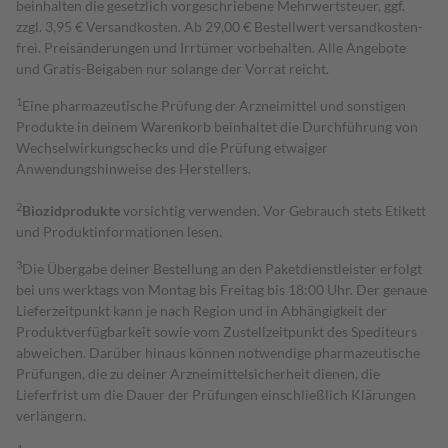
beinhalten die gesetzlich vorgeschriebene Mehrwertsteuer, ggf.
zzgl. 3,95 € Versandkosten. Ab 29,00 € Bestell­wert versand­kosten­
frei. Preisänderungen und Irrtümer vorbehalten. Alle Angebote
und Gratis-Beigaben nur solange der Vorrat reicht.
1
Eine pharmazeutische Prüfung der Arzneimittel und sonstigen
Produkte in deinem Warenkorb beinhaltet die Durchführung von
Wechselwirkungschecks und die Prüfung etwaiger
Anwendungshinweise des Herstellers.
2
Biozidprodukte
vorsichtig verwenden. Vor Gebrauch stets Etikett
und Produktinformationen lesen.
3
Die Übergabe deiner Bestellung an den Paketdienstleister erfolgt
bei uns werktags von Montag bis Freitag bis 18:00 Uhr. Der genaue
Lieferzeitpunkt kann je nach Region und in Abhängigkeit der
Produktverfügbarkeit sowie vom Zustellzeitpunkt des Spediteurs
abweichen. Darüber hinaus können notwendige pharmazeutische
Prüfungen, die zu deiner Arzneimittelsicherheit dienen, die
Lieferfrist um die Dauer der Prüfungen einschließlich Klärungen
verlängern.