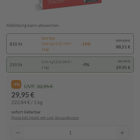
Abbildung kann abweichen
Spartipp
109,00 €
810 St
-19%
518,4 g (170,74 € /
88,51 €
1 kg)
32,95 €
134,4 g (222,84 € /
210 St
-9%
29,95 €
1 kg)
-9%
UVP:
32,95 €
29,95 €
222,84 € / 1 kg
sofort lieferbar
Preise inkl. MwSt. ggf. zzgl. Versandkosten