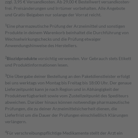
zzgl. 3,95 € Versandkosten. Ab 29,00 € Bestell­wert versand­kosten­
frei. Preisänderungen und Irrtümer vorbehalten. Alle Angebote
und Gratis-Beigaben nur solange der Vorrat reicht.
1
Eine pharmazeutische Prüfung der Arzneimittel und sonstigen
Produkte in deinem Warenkorb beinhaltet die Durchführung von
Wechselwirkungschecks und die Prüfung etwaiger
Anwendungshinweise des Herstellers.
2
Biozidprodukte
vorsichtig verwenden. Vor Gebrauch stets Etikett
und Produktinformationen lesen.
3
Die Übergabe deiner Bestellung an den Paketdienstleister erfolgt
bei uns werktags von Montag bis Freitag bis 18:00 Uhr. Der genaue
Lieferzeitpunkt kann je nach Region und in Abhängigkeit der
Produktverfügbarkeit sowie vom Zustellzeitpunkt des Spediteurs
abweichen. Darüber hinaus können notwendige pharmazeutische
Prüfungen, die zu deiner Arzneimittelsicherheit dienen, die
Lieferfrist um die Dauer der Prüfungen einschließlich Klärungen
verlängern.
4
Für verschreibungspflichtige Medikamente stellt der Arzt ein