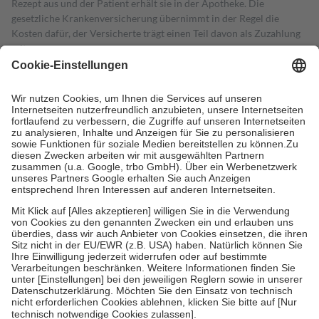
Rezept aus und der Patient erhält sie in der Apotheke. Die
gesetzliche Krankenversicherung übernimmt in der Regel die
Kosten dafür, der Versicherte trägt einen Teil davon als Zuzahlung
mit.
Grundsätzlich leisten Mitglieder Zuzahlungen in Höhe von zehn
Prozent des Abgabepreises,
mindestens
jedoch
fünf Euro
und
höchstens zehn Euro.
Es sind jedoch nie mehr als die tatsächlichen
Kosten der Leistung zu entrichten.
Diese Regeln gelten grundsätzlich auch für Online-Apotheken.
Bei Heilmitteln und häuslicher Krankenpflege beträgt die
Zuzahlung zehn Prozent der Kosten sowie zehn Euro je
Verordnung.
Um das Engagement der Versicherten für ihre eigene Gesundheit zu
stärken und die besondere Stellung der Familie zu unterstützen,
fallen
keine Zuzahlungen
an bei:
• Kindern und Jugendlichen bis zum vollendeten 18. Lebensjahr
mit Ausnahme der Fahrkosten
• Untersuchungen zur Vorsorge und Früherkennung, die von der
GKV getragen werden
• empfohlenen Schutzimpfungen
• Harn- und Blutteststreifen