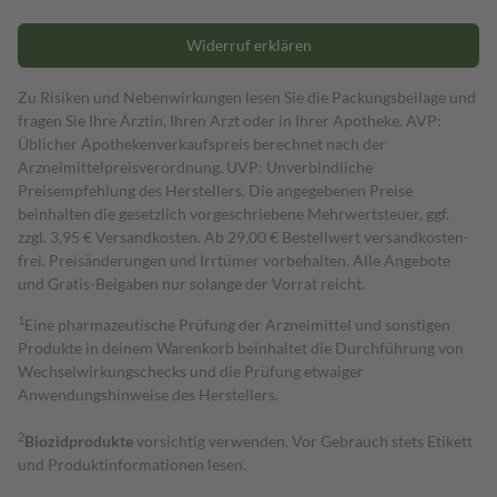
Widerruf erklären
Zu Risiken und Nebenwirkungen lesen Sie die Packungsbeilage und
fragen Sie Ihre Ärztin, Ihren Arzt oder in Ihrer Apotheke. AVP:
Üblicher Apothekenverkaufspreis berechnet nach der
Arzneimittelpreisverordnung. UVP: Unverbindliche
Preisempfehlung des Herstellers. Die angegebenen Preise
beinhalten die gesetzlich vorgeschriebene Mehrwertsteuer, ggf.
zzgl. 3,95 € Versandkosten. Ab 29,00 € Bestell­wert versand­kosten­
frei. Preisänderungen und Irrtümer vorbehalten. Alle Angebote
und Gratis-Beigaben nur solange der Vorrat reicht.
1
Eine pharmazeutische Prüfung der Arzneimittel und sonstigen
Produkte in deinem Warenkorb beinhaltet die Durchführung von
Wechselwirkungschecks und die Prüfung etwaiger
Anwendungshinweise des Herstellers.
2
Biozidprodukte
vorsichtig verwenden. Vor Gebrauch stets Etikett
und Produktinformationen lesen.