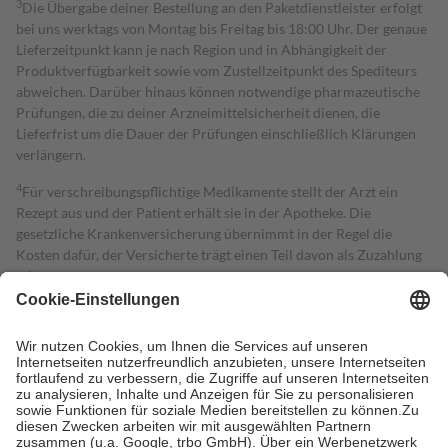
3
Die Übergabe deiner Bestellung an den Paketdienstleister erfolgt
bei uns werktags von Montag bis Freitag bis 18:00 Uhr. Der genaue
Lieferzeitpunkt kann je nach Region und in Abhängigkeit der
Produktverfügbarkeit sowie vom Zustellzeitpunkt des Spediteurs
abweichen. Darüber hinaus können notwendige pharmazeutische
Prüfungen, die zu deiner Arzneimittelsicherheit dienen, die
Lieferfrist um die Dauer der Prüfungen einschließlich Klärungen
verlängern.
4
Für verschreibungspflichtige Medikamente stellt der Arzt ein
Rezept aus und der Patient erhält sie in der Apotheke. Die
gesetzliche Krankenversicherung übernimmt in der Regel die
Kosten dafür, der Versicherte trägt einen Teil davon als Zuzahlung
mit.
Grundsätzlich leisten Mitglieder Zuzahlungen in Höhe von zehn
Prozent des Abgabepreises,
mindestens
jedoch
fünf Euro
und
höchstens zehn Euro.
Es sind jedoch nie mehr als die tatsächlichen
Kosten der Leistung zu entrichten.
Diese Regeln gelten grundsätzlich auch für Online-Apotheken.
Bei Heilmitteln und häuslicher Krankenpflege beträgt die
Zuzahlung zehn Prozent der Kosten sowie zehn Euro je
Verordnung.