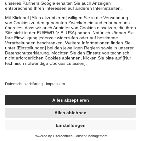
Um das Engagement der Versicherten für ihre eigene Gesundheit zu
stärken und die besondere Stellung der Familie zu unterstützen,
fallen
keine Zuzahlungen
an bei:
• Kindern und Jugendlichen bis zum vollendeten 18. Lebensjahr
mit Ausnahme der Fahrkosten
• Untersuchungen zur Vorsorge und Früherkennung, die von der
GKV getragen werden
• empfohlenen Schutzimpfungen
• Harn- und Blutteststreifen
Wir nutzen Trusted Shops als unabhängigen Dienstleister für die
Einholung von Bewertungen. Trusted Shops hat Maßnahmen
getroffen, um sicherzustellen, dass es sich um echte Bewertungen
handelt. Mehr Informationen findest du hier:
https://help.etrusted.com/hc/de/articles/4419944605341
Einige Bilder und Inhalte wurden unter Zuhilfenahme künstlicher
Intelligenz erstellt.
AVP:
19,60 €
10,95 €