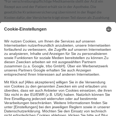
4
Für verschreibungspflichtige Medikamente stellt der Arzt ein
Rezept aus und der Patient erhält sie in der Apotheke. Die
gesetzliche Krankenversicherung übernimmt in der Regel die
Kosten dafür, der Versicherte trägt einen Teil davon als Zuzahlung
mit.
Grundsätzlich leisten Mitglieder Zuzahlungen in Höhe von zehn
Prozent des Abgabepreises,
mindestens
jedoch
fünf Euro
und
höchstens zehn Euro.
Es sind jedoch nie mehr als die tatsächlichen
Kosten der Leistung zu entrichten.
Diese Regeln gelten grundsätzlich auch für Online-Apotheken.
Bei Heilmitteln und häuslicher Krankenpflege beträgt die
Zuzahlung zehn Prozent der Kosten sowie zehn Euro je
Verordnung.
Um das Engagement der Versicherten für ihre eigene Gesundheit zu
stärken und die besondere Stellung der Familie zu unterstützen,
fallen
keine Zuzahlungen
an bei:
• Kindern und Jugendlichen bis zum vollendeten 18. Lebensjahr
mit Ausnahme der Fahrkosten
• Untersuchungen zur Vorsorge und Früherkennung, die von der
GKV getragen werden
• empfohlenen Schutzimpfungen
• Harn- und Blutteststreifen