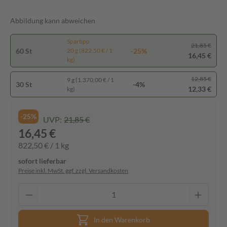
Abbildung kann abweichen
Spartipp
21,85 €
60 St
-25%
20 g (822,50 € / 1
16,45 €
kg)
12,85 €
9 g (1.370,00 € / 1
30 St
-4%
12,33 €
kg)
-25%
UVP:
21,85 €
16,45 €
822,50 € / 1 kg
sofort lieferbar
Preise inkl. MwSt. ggf. zzgl. Versandkosten
In den Warenkorb