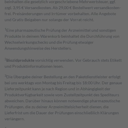
beinhalten die gesetzlich vorgeschriebene Mehrwertsteuer, ggf.
zzgl. 3,95 € Versandkosten. Ab 29,00 € Bestell­wert versand­kosten­
frei. Preisänderungen und Irrtümer vorbehalten. Alle Angebote
und Gratis-Beigaben nur solange der Vorrat reicht.
1
Eine pharmazeutische Prüfung der Arzneimittel und sonstigen
Produkte in deinem Warenkorb beinhaltet die Durchführung von
Wechselwirkungschecks und die Prüfung etwaiger
Anwendungshinweise des Herstellers.
2
Biozidprodukte
vorsichtig verwenden. Vor Gebrauch stets Etikett
und Produktinformationen lesen.
3
Die Übergabe deiner Bestellung an den Paketdienstleister erfolgt
bei uns werktags von Montag bis Freitag bis 18:00 Uhr. Der genaue
Lieferzeitpunkt kann je nach Region und in Abhängigkeit der
Produktverfügbarkeit sowie vom Zustellzeitpunkt des Spediteurs
abweichen. Darüber hinaus können notwendige pharmazeutische
Prüfungen, die zu deiner Arzneimittelsicherheit dienen, die
Lieferfrist um die Dauer der Prüfungen einschließlich Klärungen
verlängern.