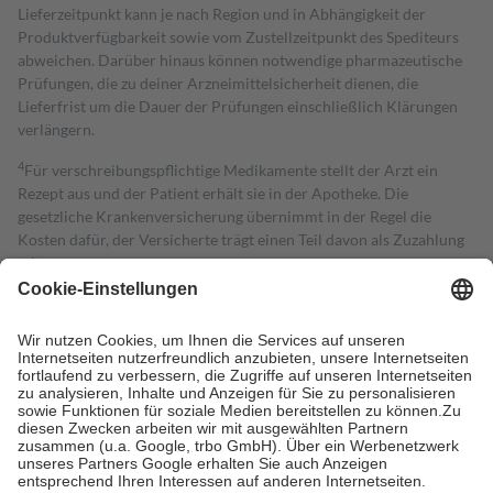
Lieferzeitpunkt kann je nach Region und in Abhängigkeit der
Produktverfügbarkeit sowie vom Zustellzeitpunkt des Spediteurs
abweichen. Darüber hinaus können notwendige pharmazeutische
Prüfungen, die zu deiner Arzneimittelsicherheit dienen, die
Lieferfrist um die Dauer der Prüfungen einschließlich Klärungen
verlängern.
4
Für verschreibungspflichtige Medikamente stellt der Arzt ein
Rezept aus und der Patient erhält sie in der Apotheke. Die
gesetzliche Krankenversicherung übernimmt in der Regel die
Kosten dafür, der Versicherte trägt einen Teil davon als Zuzahlung
mit.
Grundsätzlich leisten Mitglieder Zuzahlungen in Höhe von zehn
Prozent des Abgabepreises,
mindestens
jedoch
fünf Euro
und
höchstens zehn Euro.
Es sind jedoch nie mehr als die tatsächlichen
Kosten der Leistung zu entrichten.
Diese Regeln gelten grundsätzlich auch für Online-Apotheken.
Bei Heilmitteln und häuslicher Krankenpflege beträgt die
Zuzahlung zehn Prozent der Kosten sowie zehn Euro je
Verordnung.
Um das Engagement der Versicherten für ihre eigene Gesundheit zu