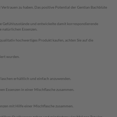
Vertrauen zu haben. Das positive Potential der Gentian Bachblüte
nde Gefühlszustände und entwickelte damit korrespondierende
e natürlichen Essenzen.
qualitativ hochwertiges Produkt kaufen, achten Sie auf die
ziert wurden.
-Flaschen erhältlich und einfach anzuwenden.
enen Essenzen in einer Mischflasche zusammen.
senzen mit Hilfe einer Mischflasche zusammen.
 stillem Quellwasser geben und mindestens vier Mal pro Tag vier