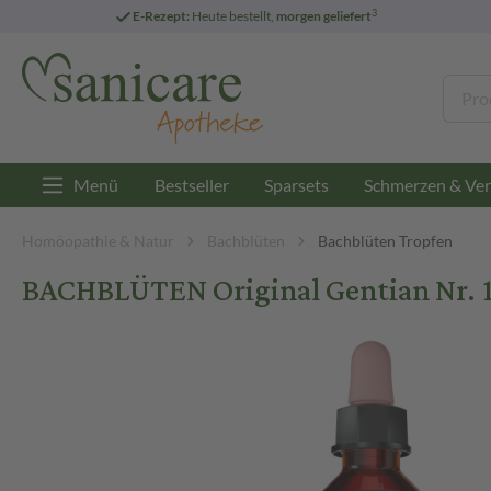
3
E-Rezept:
Heute bestellt,
morgen geliefert
Menü
Bestseller
Sparsets
Schmerzen & Ver
Homöopathie & Natur
Bachblüten
Bachblüten Tropfen
BACHBLÜTEN Original Gentian Nr. 1