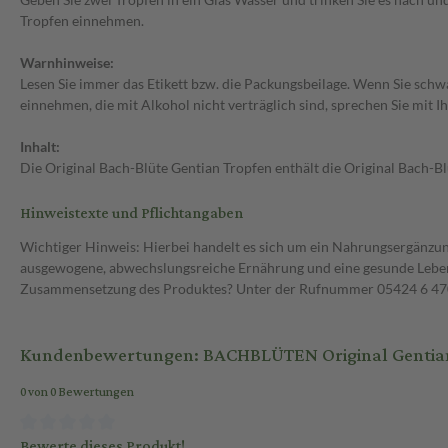
Tropfen einnehmen.
Warnhinweise:
Lesen Sie immer das Etikett bzw. die Packungsbeilage. Wenn Sie schwa
einnehmen, die mit Alkohol nicht verträglich sind, sprechen Sie mit 
Inhalt:
Die Original Bach-Blüte Gentian Tropfen enthält die Original Bach-Blü
Hinweistexte und Pflichtangaben
Wichtiger Hinweis: Hierbei handelt es sich um ein Nahrungsergänzun
ausgewogene, abwechslungsreiche Ernährung und eine gesunde Lebens
Zusammensetzung des Produktes? Unter der Rufnummer 05424 6 470 1
Kundenbewertungen: BACHBLÜTEN Original Gentian 
0 von 0 Bewertungen
Bewerte dieses Produkt!