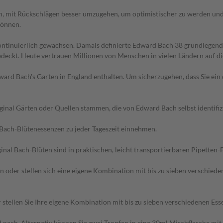
n, mit Rückschlägen besser umzugehen, um optimistischer zu werden und 
können.
n kontinuierlich gewachsen. Damals definierte Edward Bach 38 grundlege
deckt. Heute vertrauen Millionen von Menschen in vielen Ländern auf di
ward Bach's Garten in England enthalten. Um sicherzugehen, dass Sie ein 
riginal Gärten oder Quellen stammen, die von Edward Bach selbst identifi
l Bach-Blütenessenzen zu jeder Tageszeit einnehmen.
inal Bach-Blüten sind in praktischen, leicht transportierbaren Pipetten
n oder stellen sich eine eigene Kombination mit bis zu sieben verschied
 stellen Sie Ihre eigene Kombination mit bis zu sieben verschiedenen Es
d nach. Alternativ können Sie zwei Tropfen in eine 30ml Mischflasche mit