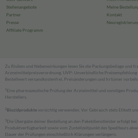
Stellenangebote
Meine Bestellun
Partner
Kontakt
Presse
Neuregistrierun
Affiliate Programm
Zu Risiken und Nebenwirkungen lesen Sie die Packungsbeilage und fra
Arzneimittelpreisverordnung. UVP: Unverbindliche Preisempfehlung de
Bestell­wert versand­kosten­frei. Preisänderungen und Irrtümer vorbeh
1
Eine pharmazeutische Prüfung der Arzneimittel und sonstigen Pro
Herstellers.
2
Biozidprodukte
vorsichtig verwenden. Vor Gebrauch stets Etikett u
3
Die Übergabe deiner Bestellung an den Paketdienstleister erfolgt bei
Produktverfügbarkeit sowie vom Zustellzeitpunkt des Spediteurs abwe
Dauer der Prüfungen einschließlich Klärungen verlängern.