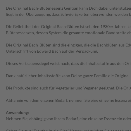
Die Original Bach-Blütenessenz Gentian kann Dich dabei unterstütze
liegt in der Überzeugung, dass Schwierigkeiten überwunden werden 
Die Beliebtheit der Original Bach-Blüten ist seit den 1930er Jahre
Blütenessenzen, dessen System die gesamte emotionale Bandbreite ab
Die Original Bach-Blüten sind die einzigen, die die Bachblüten aus Ed
Unterschrift von Edward Bach auf der Verpackung.
Dieses Vertrauenssiegel weist nach, dass die Inhaltsstoffe aus den O
Dank natürlicher Inhaltsstoffe kann Deine ganze Familie die Origina
Die Produkte sind auch für Vegetarier und Veganer geeignet. Die Orig
Abhängig von dem eigenen Bedarf, nehmen Sie eine einzelne Essenz ei
Anwendung:
Nehmen Sie, abhängig von Ihrem Bedarf, eine einzelne Essenz ein oder
Geben Sie zwei Tropfen in ein Glas Wasser und trinken Sie es nach un