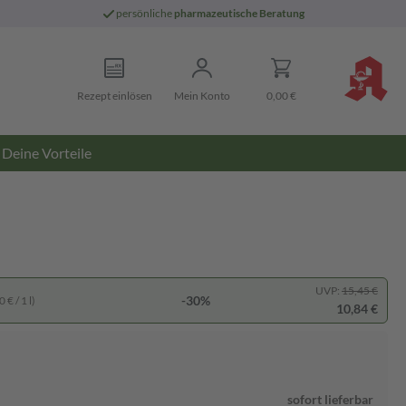
persönliche
pharmazeutische Beratung
Rezept einlösen
Mein Konto
0,00 €
Deine Vorteile
UVP:
15,45 €
-30%
 € / 1 l)
10,84 €
sofort lieferbar