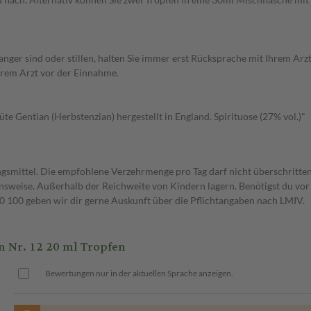
nger sind oder stillen, halten Sie immer erst Rücksprache mit Ihrem Arz
Ihrem Arzt vor der Einnahme.
te Gentian (Herbstenzian) hergestellt in England. Spirituose (27% vol.)"
gsmittel. Die empfohlene Verzehrmenge pro Tag darf nicht überschritten
weise. Außerhalb der Reichweite von Kindern lagern. Benötigst du vor 
00 geben wir dir gerne Auskunft über die Pflichtangaben nach LMIV.
Nr. 12 20 ml Tropfen
Bewertungen nur in der aktuellen Sprache anzeigen.