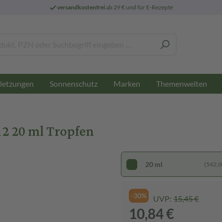
versandkostenfrei
ab 29 € und für E-Rezepte
letzungen
Sonnenschutz
Marken
Themenwelten
2 20 ml Tropfen
20 ml
(542,00
-30%
UVP:
15,45 €
10,84 €