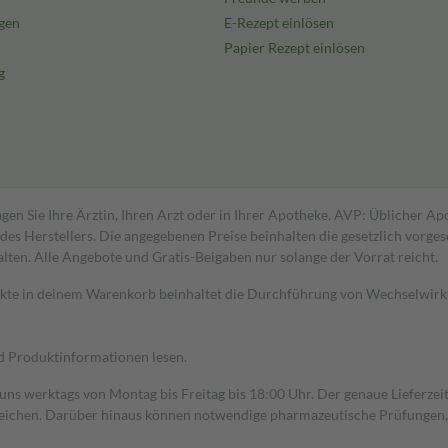
gen
E-Rezept einlösen
Papier Rezept einlösen
g
gen Sie Ihre Ärztin, Ihren Arzt oder in Ihrer Apotheke. AVP: Üblicher A
s Herstellers. Die angegebenen Preise beinhalten die gesetzlich vorgesc
alten. Alle Angebote und Gratis-Beigaben nur solange der Vorrat reicht.
dukte in deinem Warenkorb beinhaltet die Durchführung von Wechselwir
nd Produktinformationen lesen.
 uns werktags von Montag bis Freitag bis 18:00 Uhr. Der genaue Lieferze
ichen. Darüber hinaus können notwendige pharmazeutische Prüfungen, die