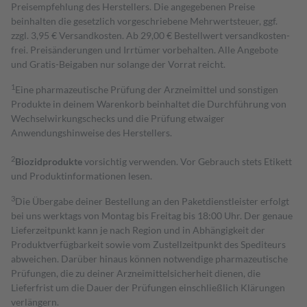
Preisempfehlung des Herstellers. Die angegebenen Preise
beinhalten die gesetzlich vorgeschriebene Mehrwertsteuer, ggf.
zzgl. 3,95 € Versandkosten. Ab 29,00 € Bestell­wert versand­kosten­
frei. Preisänderungen und Irrtümer vorbehalten. Alle Angebote
und Gratis-Beigaben nur solange der Vorrat reicht.
1
Eine pharmazeutische Prüfung der Arzneimittel und sonstigen
Produkte in deinem Warenkorb beinhaltet die Durchführung von
Wechselwirkungschecks und die Prüfung etwaiger
Anwendungshinweise des Herstellers.
2
Biozidprodukte
vorsichtig verwenden. Vor Gebrauch stets Etikett
und Produktinformationen lesen.
3
Die Übergabe deiner Bestellung an den Paketdienstleister erfolgt
bei uns werktags von Montag bis Freitag bis 18:00 Uhr. Der genaue
Lieferzeitpunkt kann je nach Region und in Abhängigkeit der
Produktverfügbarkeit sowie vom Zustellzeitpunkt des Spediteurs
abweichen. Darüber hinaus können notwendige pharmazeutische
Prüfungen, die zu deiner Arzneimittelsicherheit dienen, die
Lieferfrist um die Dauer der Prüfungen einschließlich Klärungen
verlängern.