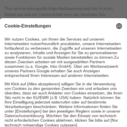
4
Für verschreibungspflichtige Medikamente stellt der Arzt ein
Rezept aus und der Patient erhält sie in der Apotheke. Die
gesetzliche Krankenversicherung übernimmt in der Regel die
Kosten dafür, der Versicherte trägt einen Teil davon als Zuzahlung
mit.
Grundsätzlich leisten Mitglieder Zuzahlungen in Höhe von zehn
Prozent des Abgabepreises,
mindestens
jedoch
fünf Euro
und
höchstens zehn Euro.
Es sind jedoch nie mehr als die tatsächlichen
Kosten der Leistung zu entrichten.
Diese Regeln gelten grundsätzlich auch für Online-Apotheken.
Bei Heilmitteln und häuslicher Krankenpflege beträgt die
Zuzahlung zehn Prozent der Kosten sowie zehn Euro je
Verordnung.
Um das Engagement der Versicherten für ihre eigene Gesundheit zu
stärken und die besondere Stellung der Familie zu unterstützen,
fallen
keine Zuzahlungen
an bei:
• Kindern und Jugendlichen bis zum vollendeten 18. Lebensjahr
mit Ausnahme der Fahrkosten
• Untersuchungen zur Vorsorge und Früherkennung, die von der
GKV getragen werden