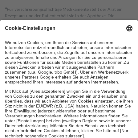
4
Für verschreibungspflichtige Medikamente stellt der Arzt ein
Rezept aus und der Patient erhält sie in der Apotheke. Die
gesetzliche Krankenversicherung übernimmt in der Regel die
Kosten dafür, der Versicherte trägt einen Teil davon als Zuzahlung
mit.
Grundsätzlich leisten Mitglieder Zuzahlungen in Höhe von zehn
Prozent des Abgabepreises,
mindestens
jedoch
fünf Euro
und
höchstens zehn Euro.
Es sind jedoch nie mehr als die tatsächlichen
Kosten der Leistung zu entrichten.
Diese Regeln gelten grundsätzlich auch für Online-Apotheken.
Bei Heilmitteln und häuslicher Krankenpflege beträgt die
Zuzahlung zehn Prozent der Kosten sowie zehn Euro je
Verordnung.
Um das Engagement der Versicherten für ihre eigene Gesundheit zu
stärken und die besondere Stellung der Familie zu unterstützen,
fallen
keine Zuzahlungen
an bei:
• Kindern und Jugendlichen bis zum vollendeten 18. Lebensjahr
mit Ausnahme der Fahrkosten
• Untersuchungen zur Vorsorge und Früherkennung, die von der
GKV getragen werden