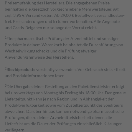
Preisempfehlung des Herstellers. Die angegebenen Preise
beinhalten die gesetzlich vorgeschriebene Mehrwertsteuer, ggf.
zzgl. 3,95 € Versandkosten. Ab 29,00 € Bestell­wert versand­kosten­
frei. Preisänderungen und Irrtümer vorbehalten. Alle Angebote
und Gratis-Beigaben nur solange der Vorrat reicht.
1
Eine pharmazeutische Prüfung der Arzneimittel und sonstigen
Produkte in deinem Warenkorb beinhaltet die Durchführung von
Wechselwirkungschecks und die Prüfung etwaiger
Anwendungshinweise des Herstellers.
2
Biozidprodukte
vorsichtig verwenden. Vor Gebrauch stets Etikett
und Produktinformationen lesen.
3
Die Übergabe deiner Bestellung an den Paketdienstleister erfolgt
bei uns werktags von Montag bis Freitag bis 18:00 Uhr. Der genaue
Lieferzeitpunkt kann je nach Region und in Abhängigkeit der
Produktverfügbarkeit sowie vom Zustellzeitpunkt des Spediteurs
abweichen. Darüber hinaus können notwendige pharmazeutische
Prüfungen, die zu deiner Arzneimittelsicherheit dienen, die
Lieferfrist um die Dauer der Prüfungen einschließlich Klärungen
verlängern.