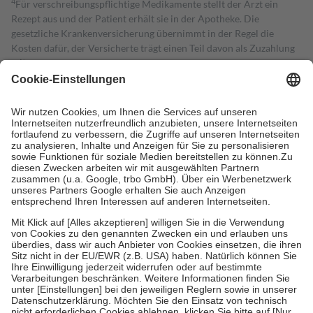
4
Für verschreibungspflichtige Medikamente stellt der Arzt ein
Rezept aus und der Patient erhält sie in der Apotheke. Die
gesetzliche Krankenversicherung übernimmt in der Regel die
Kosten dafür, der Versicherte trägt einen Teil davon als Zuzahlung
mit.
Grundsätzlich leisten Mitglieder Zuzahlungen in Höhe von zehn
Prozent des Abgabepreises,
mindestens
jedoch
fünf Euro
und
höchstens zehn Euro.
Es sind jedoch nie mehr als die tatsächlichen
Kosten der Leistung zu entrichten.
Diese Regeln gelten grundsätzlich auch für Online-Apotheken.
Bei Heilmitteln und häuslicher Krankenpflege beträgt die
Zuzahlung zehn Prozent der Kosten sowie zehn Euro je
Verordnung.
Um das Engagement der Versicherten für ihre eigene Gesundheit zu
stärken und die besondere Stellung der Familie zu unterstützen,
fallen
keine Zuzahlungen
an bei:
• Kindern und Jugendlichen bis zum vollendeten 18. Lebensjahr
mit Ausnahme der Fahrkosten
• Untersuchungen zur Vorsorge und Früherkennung, die von der
GKV getragen werden
• empfohlenen Schutzimpfungen
• Harn- und Blutteststreifen