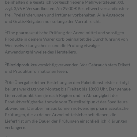
beinhalten die gesetzlich vorgeschriebene Mehrwertsteuer, ggf.
zzgl. 3,95 € Versandkosten. Ab 29,00 € Bestell­wert versand­kosten­
frei. Preisänderungen und Irrtümer vorbehalten. Alle Angebote
und Gratis-Beigaben nur solange der Vorrat reicht.
1
Eine pharmazeutische Prüfung der Arzneimittel und sonstigen
Produkte in deinem Warenkorb beinhaltet die Durchführung von
Wechselwirkungschecks und die Prüfung etwaiger
Anwendungshinweise des Herstellers.
2
Biozidprodukte
vorsichtig verwenden. Vor Gebrauch stets Etikett
und Produktinformationen lesen.
3
Die Übergabe deiner Bestellung an den Paketdienstleister erfolgt
bei uns werktags von Montag bis Freitag bis 18:00 Uhr. Der genaue
Lieferzeitpunkt kann je nach Region und in Abhängigkeit der
Produktverfügbarkeit sowie vom Zustellzeitpunkt des Spediteurs
abweichen. Darüber hinaus können notwendige pharmazeutische
Prüfungen, die zu deiner Arzneimittelsicherheit dienen, die
Lieferfrist um die Dauer der Prüfungen einschließlich Klärungen
verlängern.