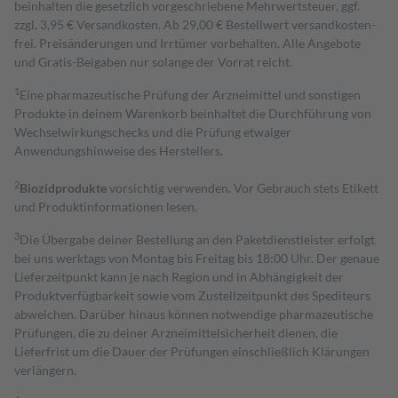
beinhalten die gesetzlich vorgeschriebene Mehrwertsteuer, ggf.
zzgl. 3,95 € Versandkosten. Ab 29,00 € Bestell­wert versand­kosten­
frei. Preisänderungen und Irrtümer vorbehalten. Alle Angebote
und Gratis-Beigaben nur solange der Vorrat reicht.
1
Eine pharmazeutische Prüfung der Arzneimittel und sonstigen
Produkte in deinem Warenkorb beinhaltet die Durchführung von
Wechselwirkungschecks und die Prüfung etwaiger
Anwendungshinweise des Herstellers.
2
Biozidprodukte
vorsichtig verwenden. Vor Gebrauch stets Etikett
und Produktinformationen lesen.
3
Die Übergabe deiner Bestellung an den Paketdienstleister erfolgt
bei uns werktags von Montag bis Freitag bis 18:00 Uhr. Der genaue
Lieferzeitpunkt kann je nach Region und in Abhängigkeit der
Produktverfügbarkeit sowie vom Zustellzeitpunkt des Spediteurs
abweichen. Darüber hinaus können notwendige pharmazeutische
Prüfungen, die zu deiner Arzneimittelsicherheit dienen, die
Lieferfrist um die Dauer der Prüfungen einschließlich Klärungen
verlängern.