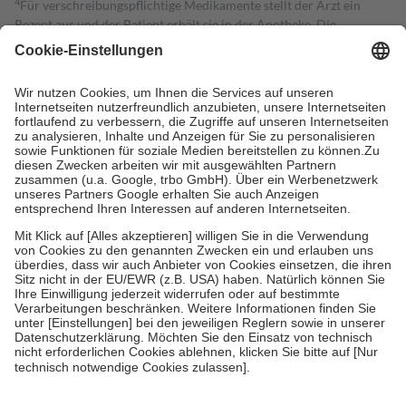
4
Für verschreibungspflichtige Medikamente stellt der Arzt ein
Rezept aus und der Patient erhält sie in der Apotheke. Die
gesetzliche Krankenversicherung übernimmt in der Regel die
Kosten dafür, der Versicherte trägt einen Teil davon als Zuzahlung
mit.
Grundsätzlich leisten Mitglieder Zuzahlungen in Höhe von zehn
Prozent des Abgabepreises,
mindestens
jedoch
fünf Euro
und
höchstens zehn Euro.
Es sind jedoch nie mehr als die tatsächlichen
Kosten der Leistung zu entrichten.
Diese Regeln gelten grundsätzlich auch für Online-Apotheken.
Bei Heilmitteln und häuslicher Krankenpflege beträgt die
Zuzahlung zehn Prozent der Kosten sowie zehn Euro je
Verordnung.
Um das Engagement der Versicherten für ihre eigene Gesundheit zu
stärken und die besondere Stellung der Familie zu unterstützen,
fallen
keine Zuzahlungen
an bei:
• Kindern und Jugendlichen bis zum vollendeten 18. Lebensjahr
mit Ausnahme der Fahrkosten
• Untersuchungen zur Vorsorge und Früherkennung, die von der
GKV getragen werden
• empfohlenen Schutzimpfungen
• Harn- und Blutteststreifen