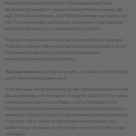
Preisempfehlung des Herstellers. Die angegebenen Preise
beinhalten die gesetzlich vorgeschriebene Mehrwertsteuer, ggf.
zzgl. 3,95 € Versandkosten. Ab 29,00 € Bestell­wert versand­kosten­
frei. Preisänderungen und Irrtümer vorbehalten. Alle Angebote
und Gratis-Beigaben nur solange der Vorrat reicht.
1
Eine pharmazeutische Prüfung der Arzneimittel und sonstigen
Produkte in deinem Warenkorb beinhaltet die Durchführung von
Wechselwirkungschecks und die Prüfung etwaiger
Anwendungshinweise des Herstellers.
2
Biozidprodukte
vorsichtig verwenden. Vor Gebrauch stets Etikett
und Produktinformationen lesen.
3
Die Übergabe deiner Bestellung an den Paketdienstleister erfolgt
bei uns werktags von Montag bis Freitag bis 18:00 Uhr. Der genaue
Lieferzeitpunkt kann je nach Region und in Abhängigkeit der
Produktverfügbarkeit sowie vom Zustellzeitpunkt des Spediteurs
abweichen. Darüber hinaus können notwendige pharmazeutische
Prüfungen, die zu deiner Arzneimittelsicherheit dienen, die
Lieferfrist um die Dauer der Prüfungen einschließlich Klärungen
verlängern.