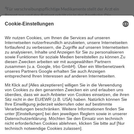
4
Für verschreibungspflichtige Medikamente stellt der Arzt ein
Rezept aus und der Patient erhält sie in der Apotheke. Die
gesetzliche Krankenversicherung übernimmt in der Regel die
Kosten dafür, der Versicherte trägt einen Teil davon als Zuzahlung
mit.
Grundsätzlich leisten Mitglieder Zuzahlungen in Höhe von zehn
Prozent des Abgabepreises,
mindestens
jedoch
fünf Euro
und
höchstens zehn Euro.
Es sind jedoch nie mehr als die tatsächlichen
Kosten der Leistung zu entrichten.
Diese Regeln gelten grundsätzlich auch für Online-Apotheken.
Bei Heilmitteln und häuslicher Krankenpflege beträgt die
Zuzahlung zehn Prozent der Kosten sowie zehn Euro je
Verordnung.
Um das Engagement der Versicherten für ihre eigene Gesundheit zu
stärken und die besondere Stellung der Familie zu unterstützen,
fallen
keine Zuzahlungen
an bei:
• Kindern und Jugendlichen bis zum vollendeten 18. Lebensjahr
mit Ausnahme der Fahrkosten
• Untersuchungen zur Vorsorge und Früherkennung, die von der
GKV getragen werden