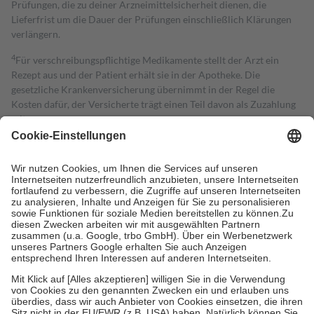
Prüfungen, die zu deiner Arzneimittelsicherheit dienen, die
Lieferfrist um die Dauer der Prüfungen einschließlich Klärungen
verlängern.
4
Für verschreibungspflichtige Medikamente stellt der Arzt ein
Rezept aus und der Patient erhält sie in der Apotheke. Die
gesetzliche Krankenversicherung übernimmt in der Regel die
Kosten dafür, der Versicherte trägt einen Teil davon als Zuzahlung
mit.
Grundsätzlich leisten Mitglieder Zuzahlungen in Höhe von zehn
Prozent des Abgabepreises,
mindestens
jedoch
fünf Euro
und
höchstens zehn Euro.
Es sind jedoch nie mehr als die tatsächlichen
Kosten der Leistung zu entrichten.
Diese Regeln gelten grundsätzlich auch für Online-Apotheken.
Bei Heilmitteln und häuslicher Krankenpflege beträgt die
Zuzahlung zehn Prozent der Kosten sowie zehn Euro je
Verordnung.
Um das Engagement der Versicherten für ihre eigene Gesundheit zu
stärken und die besondere Stellung der Familie zu unterstützen,
fallen
keine Zuzahlungen
an bei:
• Kindern und Jugendlichen bis zum vollendeten 18. Lebensjahr
mit Ausnahme der Fahrkosten