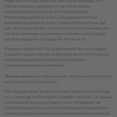
fragen Sie Ihre Ärztin, Ihren Arzt oder in Ihrer Apotheke. AVP:
Üblicher Apothekenverkaufspreis berechnet nach der
Arzneimittelpreisverordnung. UVP: Unverbindliche
Preisempfehlung des Herstellers. Die angegebenen Preise
beinhalten die gesetzlich vorgeschriebene Mehrwertsteuer, ggf.
zzgl. 3,95 € Versandkosten. Ab 29,00 € Bestell­wert versand­kosten­
frei. Preisänderungen und Irrtümer vorbehalten. Alle Angebote
und Gratis-Beigaben nur solange der Vorrat reicht.
1
Eine pharmazeutische Prüfung der Arzneimittel und sonstigen
Produkte in deinem Warenkorb beinhaltet die Durchführung von
Wechselwirkungschecks und die Prüfung etwaiger
Anwendungshinweise des Herstellers.
2
Biozidprodukte
vorsichtig verwenden. Vor Gebrauch stets Etikett
und Produktinformationen lesen.
3
Die Übergabe deiner Bestellung an den Paketdienstleister erfolgt
bei uns werktags von Montag bis Freitag bis 18:00 Uhr. Der genaue
Lieferzeitpunkt kann je nach Region und in Abhängigkeit der
Produktverfügbarkeit sowie vom Zustellzeitpunkt des Spediteurs
abweichen. Darüber hinaus können notwendige pharmazeutische