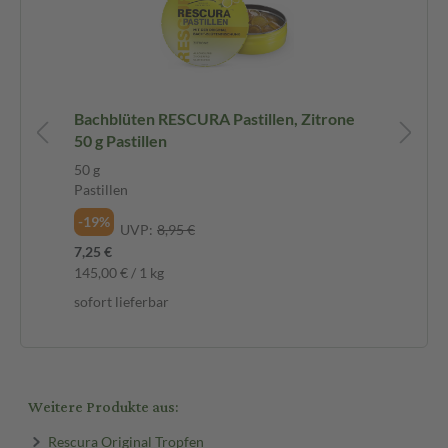
it
Bachblüten RESCURA Pastillen, Zitrone
Ba
50 g Pastillen
Al
50 g
10
Pastillen
Tr
-19%
-2
UVP:
8,95 €
7,25 €
10,
145,00 € / 1 kg
1.0
sofort lieferbar
sof
Weitere Produkte aus:
Rescura Original Tropfen