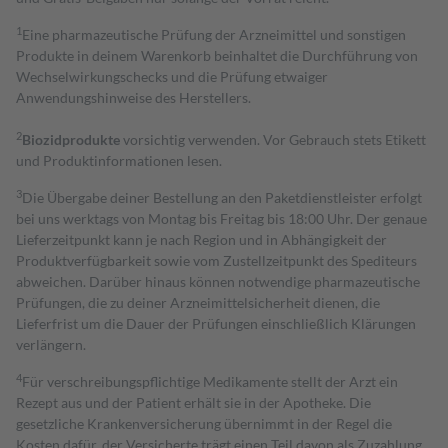
1
Eine pharmazeutische Prüfung der Arzneimittel und sonstigen
Produkte in deinem Warenkorb beinhaltet die Durchführung von
Wechselwirkungschecks und die Prüfung etwaiger
Anwendungshinweise des Herstellers.
2
Biozidprodukte
vorsichtig verwenden. Vor Gebrauch stets Etikett
und Produktinformationen lesen.
3
Die Übergabe deiner Bestellung an den Paketdienstleister erfolgt
bei uns werktags von Montag bis Freitag bis 18:00 Uhr. Der genaue
Lieferzeitpunkt kann je nach Region und in Abhängigkeit der
Produktverfügbarkeit sowie vom Zustellzeitpunkt des Spediteurs
abweichen. Darüber hinaus können notwendige pharmazeutische
Prüfungen, die zu deiner Arzneimittelsicherheit dienen, die
Lieferfrist um die Dauer der Prüfungen einschließlich Klärungen
verlängern.
4
Für verschreibungspflichtige Medikamente stellt der Arzt ein
Rezept aus und der Patient erhält sie in der Apotheke. Die
gesetzliche Krankenversicherung übernimmt in der Regel die
Kosten dafür, der Versicherte trägt einen Teil davon als Zuzahlung