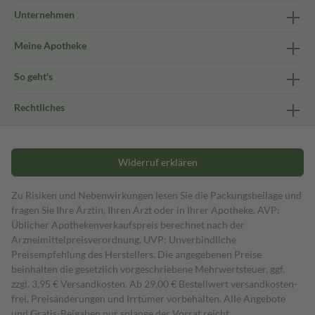
Unternehmen
Meine Apotheke
So geht's
Rechtliches
Widerruf erklären
Zu Risiken und Nebenwirkungen lesen Sie die Packungsbeilage und
fragen Sie Ihre Ärztin, Ihren Arzt oder in Ihrer Apotheke. AVP:
Üblicher Apothekenverkaufspreis berechnet nach der
Arzneimittelpreisverordnung. UVP: Unverbindliche
Preisempfehlung des Herstellers. Die angegebenen Preise
beinhalten die gesetzlich vorgeschriebene Mehrwertsteuer, ggf.
zzgl. 3,95 € Versandkosten. Ab 29,00 € Bestell­wert versand­kosten­
frei. Preisänderungen und Irrtümer vorbehalten. Alle Angebote
und Gratis-Beigaben nur solange der Vorrat reicht.