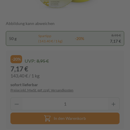
Abbildung kann abweichen
8,95 €
Spartipp
50 g
-20%
7,17 €
(143,40 € / 1 kg)
-20%
UVP:
8,95 €
7,17 €
143,40 € / 1 kg
sofort lieferbar
Preise inkl. MwSt. ggf. zzgl. Versandkosten
In den Warenkorb