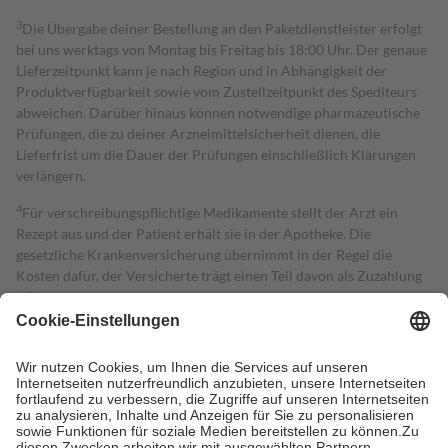
3
Die Übergabe deiner Bestellung an den Paketdienstleister erfolgt
bei uns werktags von Montag bis Freitag bis 18:00 Uhr. Der genaue
Lieferzeitpunkt kann je nach Region und in Abhängigkeit der
Produktverfügbarkeit sowie vom Zustellzeitpunkt des Spediteurs
abweichen. Darüber hinaus können notwendige pharmazeutische
Prüfungen, die zu deiner Arzneimittelsicherheit dienen, die
Lieferfrist um die Dauer der Prüfungen einschließlich Klärungen
verlängern.
4
Für verschreibungspflichtige Medikamente stellt der Arzt ein
Rezept aus und der Patient erhält sie in der Apotheke. Die
gesetzliche Krankenversicherung übernimmt in der Regel die
Kosten dafür, der Versicherte trägt einen Teil davon als Zuzahlung
mit.
Grundsätzlich leisten Mitglieder Zuzahlungen in Höhe von zehn
Prozent des Abgabepreises,
mindestens
jedoch
fünf Euro
und
höchstens zehn Euro.
Es sind jedoch nie mehr als die tatsächlichen
Kosten der Leistung zu entrichten.
Diese Regeln gelten grundsätzlich auch für Online-Apotheken.
Bei Heilmitteln und häuslicher Krankenpflege beträgt die
Zuzahlung zehn Prozent der Kosten sowie zehn Euro je