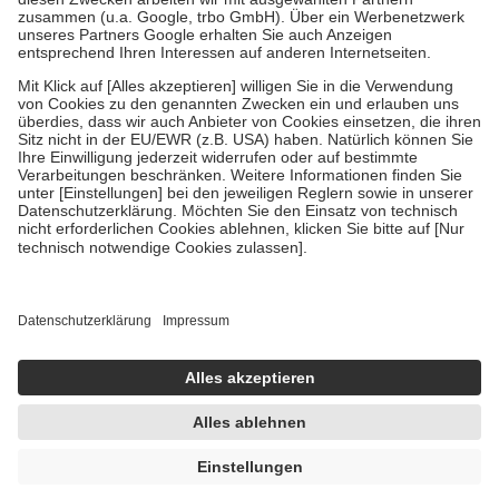
Verordnung.
Um das Engagement der Versicherten für ihre eigene Gesundheit zu
stärken und die besondere Stellung der Familie zu unterstützen,
fallen
keine Zuzahlungen
an bei:
• Kindern und Jugendlichen bis zum vollendeten 18. Lebensjahr
mit Ausnahme der Fahrkosten
• Untersuchungen zur Vorsorge und Früherkennung, die von der
GKV getragen werden
• empfohlenen Schutzimpfungen
• Harn- und Blutteststreifen
Wir nutzen Trusted Shops als unabhängigen Dienstleister für die
Einholung von Bewertungen. Trusted Shops hat Maßnahmen
getroffen, um sicherzustellen, dass es sich um echte Bewertungen
handelt. Mehr Informationen findest du hier:
https://help.etrusted.com/hc/de/articles/4419944605341
Einige Bilder und Inhalte wurden unter Zuhilfenahme künstlicher
Intelligenz erstellt.
11,95 €