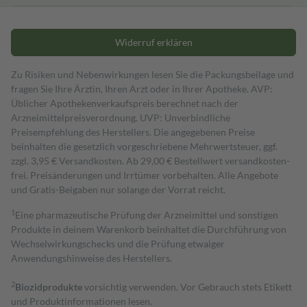
Widerruf erklären
Zu Risiken und Nebenwirkungen lesen Sie die Packungsbeilage und
fragen Sie Ihre Ärztin, Ihren Arzt oder in Ihrer Apotheke. AVP:
Üblicher Apothekenverkaufspreis berechnet nach der
Arzneimittelpreisverordnung. UVP: Unverbindliche
Preisempfehlung des Herstellers. Die angegebenen Preise
beinhalten die gesetzlich vorgeschriebene Mehrwertsteuer, ggf.
zzgl. 3,95 € Versandkosten. Ab 29,00 € Bestell­wert versand­kosten­
frei. Preisänderungen und Irrtümer vorbehalten. Alle Angebote
und Gratis-Beigaben nur solange der Vorrat reicht.
1
Eine pharmazeutische Prüfung der Arzneimittel und sonstigen
Produkte in deinem Warenkorb beinhaltet die Durchführung von
Wechselwirkungschecks und die Prüfung etwaiger
Anwendungshinweise des Herstellers.
2
Biozidprodukte
vorsichtig verwenden. Vor Gebrauch stets Etikett
und Produktinformationen lesen.