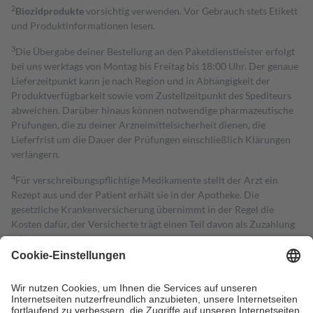
2
Biozidprodukte
vorsichtig verwenden. Vor Gebrauch stets Etikett
und Produktinformationen lesen.
3
Die Übergabe deiner Bestellung an den Paketdienstleister erfolgt
bei uns werktags von Montag bis Freitag bis 18:00 Uhr. Der genaue
Lieferzeitpunkt kann je nach Region und in Abhängigkeit der
Produktverfügbarkeit sowie vom Zustellzeitpunkt des Spediteurs
abweichen. Darüber hinaus können notwendige pharmazeutische
Prüfungen, die zu deiner Arzneimittelsicherheit dienen, die
Lieferfrist um die Dauer der Prüfungen einschließlich Klärungen
verlängern.
4
Für verschreibungspflichtige Medikamente stellt der Arzt ein
Rezept aus und der Patient erhält sie in der Apotheke. Die
gesetzliche Krankenversicherung übernimmt in der Regel die
Kosten dafür, der Versicherte trägt einen Teil davon als Zuzahlung
mit.
Grundsätzlich leisten Mitglieder Zuzahlungen in Höhe von zehn
Prozent des Abgabepreises,
mindestens
jedoch
fünf Euro
und
höchstens zehn Euro.
Es sind jedoch nie mehr als die tatsächlichen
Kosten der Leistung zu entrichten.
Diese Regeln gelten grundsätzlich auch für Online-Apotheken.