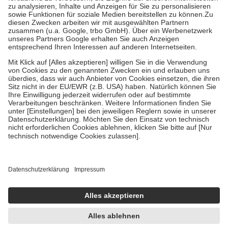
Bei Heilmitteln und häuslicher Krankenpflege beträgt die
Zuzahlung zehn Prozent der Kosten sowie zehn Euro je
Verordnung.
Um das Engagement der Versicherten für ihre eigene Gesundheit zu
stärken und die besondere Stellung der Familie zu unterstützen,
fallen
keine Zuzahlungen
an bei:
• Kindern und Jugendlichen bis zum vollendeten 18. Lebensjahr
mit Ausnahme der Fahrkosten
• Untersuchungen zur Vorsorge und Früherkennung, die von der
GKV getragen werden
• empfohlenen Schutzimpfungen
• Harn- und Blutteststreifen
Wir nutzen Trusted Shops als unabhängigen Dienstleister für die
Einholung von Bewertungen. Trusted Shops hat Maßnahmen
getroffen, um sicherzustellen, dass es sich um echte Bewertungen
handelt. Mehr Informationen findest du hier:
https://help.etrusted.com/hc/de/articles/4419944605341
Einige Bilder und Inhalte wurden unter Zuhilfenahme künstlicher
Intelligenz erstellt.