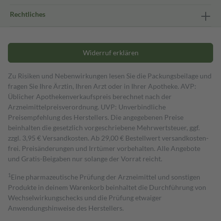
Rechtliches
Widerruf erklären
Zu Risiken und Nebenwirkungen lesen Sie die Packungsbeilage und
fragen Sie Ihre Ärztin, Ihren Arzt oder in Ihrer Apotheke. AVP:
Üblicher Apothekenverkaufspreis berechnet nach der
Arzneimittelpreisverordnung. UVP: Unverbindliche
Preisempfehlung des Herstellers. Die angegebenen Preise
beinhalten die gesetzlich vorgeschriebene Mehrwertsteuer, ggf.
zzgl. 3,95 € Versandkosten. Ab 29,00 € Bestell­wert versand­kosten­
frei. Preisänderungen und Irrtümer vorbehalten. Alle Angebote
und Gratis-Beigaben nur solange der Vorrat reicht.
1
Eine pharmazeutische Prüfung der Arzneimittel und sonstigen
Produkte in deinem Warenkorb beinhaltet die Durchführung von
Wechselwirkungschecks und die Prüfung etwaiger
Anwendungshinweise des Herstellers.