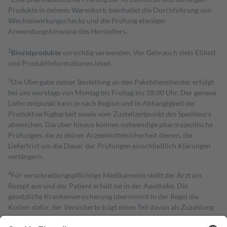
Produkte in deinem Warenkorb beinhaltet die Durchführung von
Wechselwirkungschecks und die Prüfung etwaiger
Anwendungshinweise des Herstellers.
2
Biozidprodukte
vorsichtig verwenden. Vor Gebrauch stets Etikett
und Produktinformationen lesen.
3
Die Übergabe deiner Bestellung an den Paketdienstleister erfolgt
bei uns werktags von Montag bis Freitag bis 18:00 Uhr. Der genaue
Lieferzeitpunkt kann je nach Region und in Abhängigkeit der
Produktverfügbarkeit sowie vom Zustellzeitpunkt des Spediteurs
abweichen. Darüber hinaus können notwendige pharmazeutische
Prüfungen, die zu deiner Arzneimittelsicherheit dienen, die
Lieferfrist um die Dauer der Prüfungen einschließlich Klärungen
verlängern.
4
Für verschreibungspflichtige Medikamente stellt der Arzt ein
Rezept aus und der Patient erhält sie in der Apotheke. Die
gesetzliche Krankenversicherung übernimmt in der Regel die
Kosten dafür, der Versicherte trägt einen Teil davon als Zuzahlung
mit.