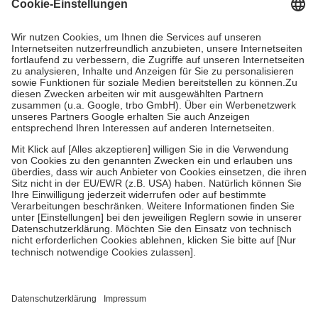
Grundsätzlich leisten Mitglieder Zuzahlungen in Höhe von zehn
Prozent des Abgabepreises,
mindestens
jedoch
fünf Euro
und
höchstens zehn Euro.
Es sind jedoch nie mehr als die tatsächlichen
Kosten der Leistung zu entrichten.
Diese Regeln gelten grundsätzlich auch für Online-Apotheken.
Bei Heilmitteln und häuslicher Krankenpflege beträgt die
Zuzahlung zehn Prozent der Kosten sowie zehn Euro je
Verordnung.
Um das Engagement der Versicherten für ihre eigene Gesundheit zu
stärken und die besondere Stellung der Familie zu unterstützen,
fallen
keine Zuzahlungen
an bei:
• Kindern und Jugendlichen bis zum vollendeten 18. Lebensjahr
mit Ausnahme der Fahrkosten
• Untersuchungen zur Vorsorge und Früherkennung, die von der
GKV getragen werden
• empfohlenen Schutzimpfungen
• Harn- und Blutteststreifen
Wir nutzen Trusted Shops als unabhängigen Dienstleister für die
Einholung von Bewertungen. Trusted Shops hat Maßnahmen
getroffen, um sicherzustellen, dass es sich um echte Bewertungen
handelt. Mehr Informationen findest du hier: