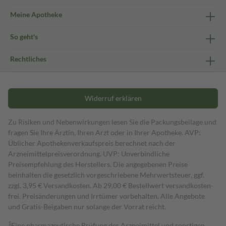
Meine Apotheke
So geht's
Rechtliches
Widerruf erklären
Zu Risiken und Nebenwirkungen lesen Sie die Packungsbeilage und
fragen Sie Ihre Ärztin, Ihren Arzt oder in Ihrer Apotheke. AVP:
Üblicher Apothekenverkaufspreis berechnet nach der
Arzneimittelpreisverordnung. UVP: Unverbindliche
Preisempfehlung des Herstellers. Die angegebenen Preise
beinhalten die gesetzlich vorgeschriebene Mehrwertsteuer, ggf.
zzgl. 3,95 € Versandkosten. Ab 29,00 € Bestell­wert versand­kosten­
frei. Preisänderungen und Irrtümer vorbehalten. Alle Angebote
und Gratis-Beigaben nur solange der Vorrat reicht.
1
Eine pharmazeutische Prüfung der Arzneimittel und sonstigen