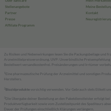
Über Sanicare
Mein Merkzettel
Stellenangebote
Meine Bestellun
Partner
Kontakt
Presse
Neuregistrierun
Affiliate Programm
Zu Risiken und Nebenwirkungen lesen Sie die Packungsbeilage und fra
Arzneimittelpreisverordnung. UVP: Unverbindliche Preisempfehlung de
Bestell­wert versand­kosten­frei. Preisänderungen und Irrtümer vorbeh
1
Eine pharmazeutische Prüfung der Arzneimittel und sonstigen Pro
Herstellers.
2
Biozidprodukte
vorsichtig verwenden. Vor Gebrauch stets Etikett u
3
Die Übergabe deiner Bestellung an den Paketdienstleister erfolgt bei
Produktverfügbarkeit sowie vom Zustellzeitpunkt des Spediteurs abwe
Dauer der Prüfungen einschließlich Klärungen verlängern.