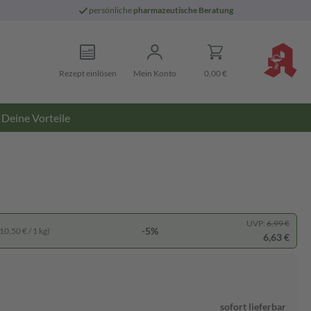
persönliche
pharmazeutische Beratung
Rezept einlösen
Mein Konto
0,00 €
Deine Vorteile
UVP:
6,99 €
-5%
10,50 € / 1 kg)
6,63 €
sofort lieferbar