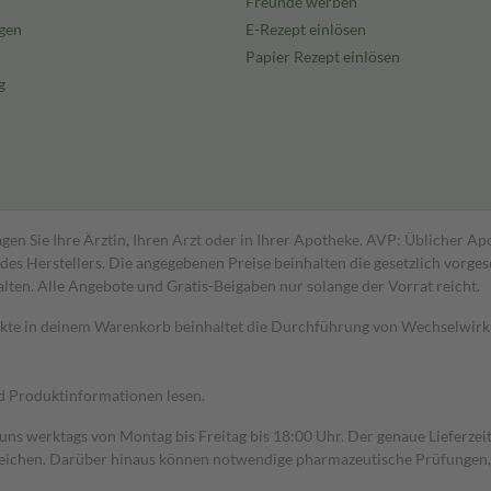
Freunde werben
gen
E-Rezept einlösen
Papier Rezept einlösen
g
gen Sie Ihre Ärztin, Ihren Arzt oder in Ihrer Apotheke. AVP: Üblicher A
s Herstellers. Die angegebenen Preise beinhalten die gesetzlich vorgesc
alten. Alle Angebote und Gratis-Beigaben nur solange der Vorrat reicht.
dukte in deinem Warenkorb beinhaltet die Durchführung von Wechselwir
nd Produktinformationen lesen.
 uns werktags von Montag bis Freitag bis 18:00 Uhr. Der genaue Lieferze
ichen. Darüber hinaus können notwendige pharmazeutische Prüfungen, die