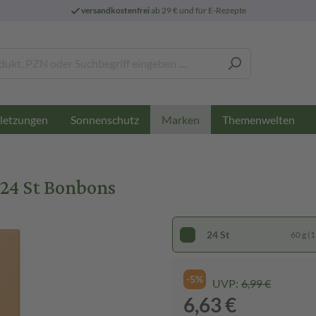
versandkostenfrei
ab 29 € und für E-Rezepte
letzungen
Sonnenschutz
Themenwelten
Marken
24 St Bonbons
24 St
60 g (1
-5%
UVP:
6,99 €
6,63 €