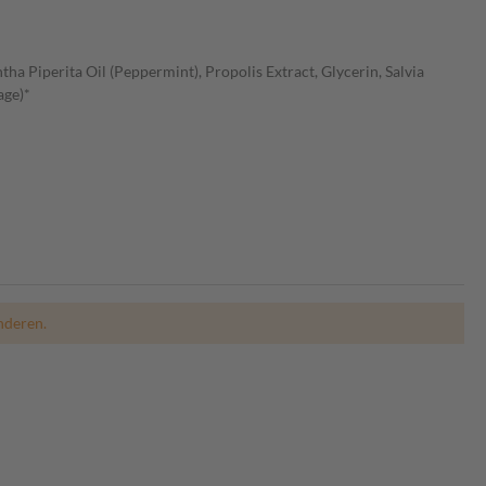
ha Piperita Oil (Peppermint), Propolis Extract, Glycerin, Salvia
age)*
nderen.