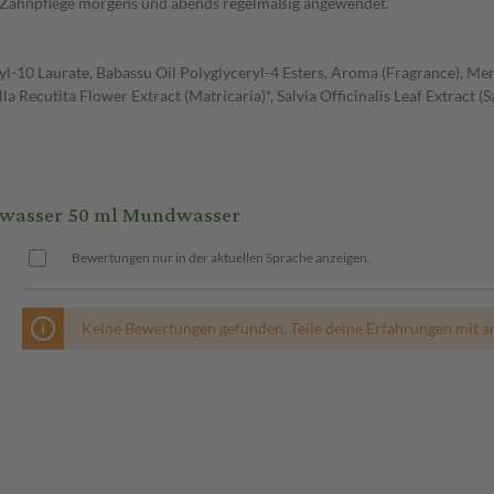
Zahnpflege morgens und abends regelmäßig angewendet.
yl-10 Laurate, Babassu Oil Polyglyceryl-4 Esters, Aroma (Fragrance), Ment
a Recutita Flower Extract (Matricaria)*, Salvia Officinalis Leaf Extract (S
asser 50 ml Mundwasser
Bewertungen nur in der aktuellen Sprache anzeigen.
Keine Bewertungen gefunden. Teile deine Erfahrungen mit a