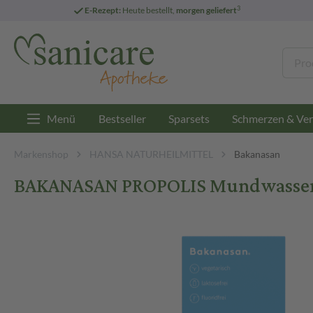
3
E-Rezept:
Heute bestellt,
morgen geliefert
Menü
Bestseller
Sparsets
Schmerzen & Ver
Markenshop
HANSA NATURHEILMITTEL
Bakanasan
BAKANASAN PROPOLIS Mundwasser