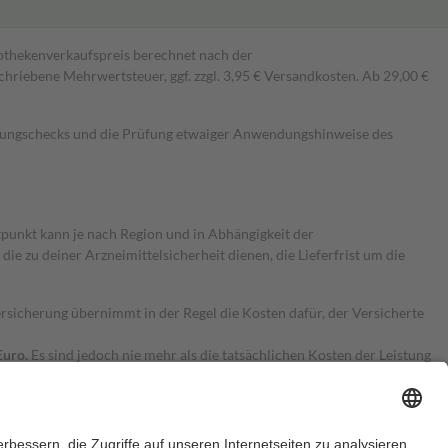
pothekenverkaufspreis berechnet nach der
hriebene Mehrwertsteuer, ggf. zzgl. 3,95 € Versandkosten. Ab 29,00 €
kungschecks und die Prüfung etwaiger Anwendungshinweise des
itpunkt kann je nach Region und in Abhängigkeit der
 zu deiner Arzneimittelsicherheit dienen, die Lieferfrist um die
ersicherung übernimmt in der Regel die Kosten dafür, der Versicherte
Euro.
Es sind jedoch nie mehr als die tatsächlichen Kosten der Leistung
e Zuzahlungen
an bei: