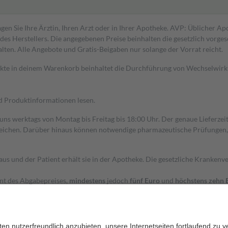
gen Sie Ihre Ärztin, Ihren Arzt oder in Ihrer Apotheke. AVP: Üblicher A
s Herstellers. Die angegebenen Preise beinhalten die gesetzlich vorgesc
alten. Alle Angebote und Gratis-Beigaben nur solange der Vorrat reicht.
dukte in deinem Warenkorb beinhaltet die Durchführung von Wechselwir
nd Produktinformationen lesen.
 uns werktags von Montag bis Freitag bis 18:00 Uhr. Der genaue Lieferze
ichen. Darüber hinaus können notwendige pharmazeutische Prüfungen, die
aus und der Patient erhält sie in der Apotheke. Die gesetzliche Krankenv
ent des Abgabepreises,
mindestens
jedoch
fünf Euro
und
höchstens zehn 
zehn Prozent der Kosten sowie zehn Euro je Verordnung.
rken und die besondere Stellung der Familie zu unterstützen, fallen
kein