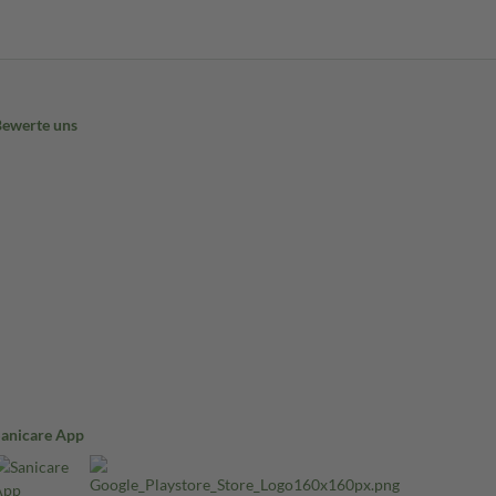
Bewerte uns
Sanicare App