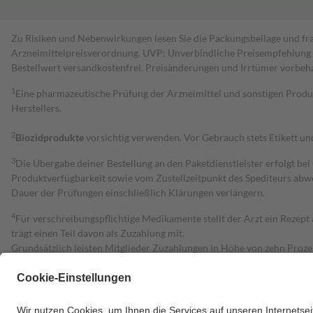
Zu Risiken und Nebenwirkungen lesen Sie die Packungsbeilage und fra
Arzneimittelpreisverordnung. UVP: Unverbindliche Preisempfehlung de
Bestell­wert versand­kosten­frei. Preisänderungen und Irrtümer vorbeh
1
Eine pharmazeutische Prüfung der Arzneimittel und sonstigen Pro
Herstellers.
2
Biozidprodukte
vorsichtig verwenden. Vor Gebrauch stets Etikett u
3
Die Übergabe deiner Bestellung an den Paketdienstleister erfolgt bei
Produktverfügbarkeit sowie vom Zustellzeitpunkt des Spediteurs abwe
Dauer der Prüfungen einschließlich Klärungen verlängern.
4
Für verschreibungspflichtige Medikamente stellt der Arzt ein Rezept 
trägt einen Teil davon als Zuzahlung mit.
Grundsätzlich leisten Mitglieder Zuzahlungen in Höhe von zehn Proz
zu entrichten.
Diese Regeln gelten grundsätzlich auch für Online-Apotheken.
Bei Heilmitteln und häuslicher Krankenpflege beträgt die Zuzahlung 
Um das Engagement der Versicherten für ihre eigene Gesundheit zu stä