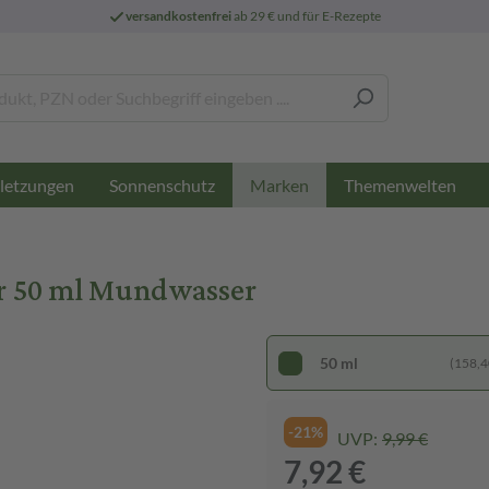
versandkostenfrei
ab 29 € und für E-Rezepte
letzungen
Sonnenschutz
Themenwelten
Marken
 50 ml Mundwasser
50 ml
(158,40
-21%
UVP:
9,99 €
7,92 €