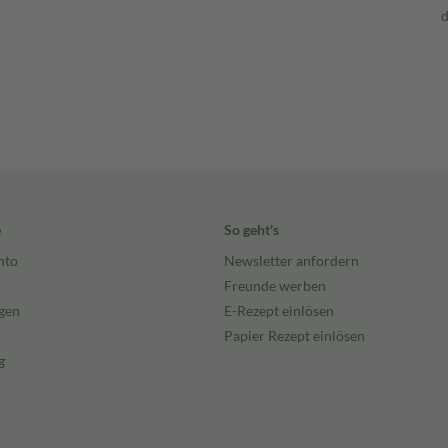
e
So geht's
nto
Newsletter anfordern
Freunde werben
gen
E-Rezept einlösen
Papier Rezept einlösen
g