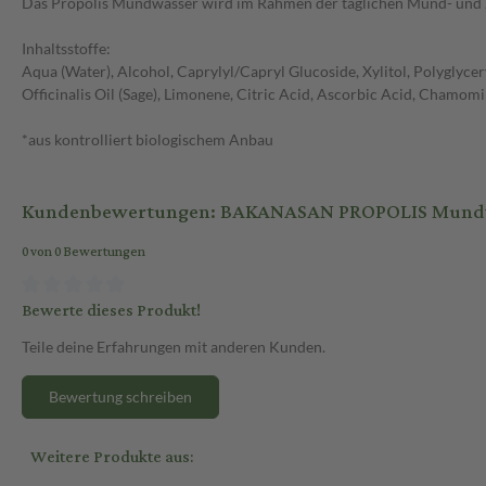
Das Propolis Mundwasser wird im Rahmen der täglichen Mund- und 
Inhaltsstoffe:
Aqua (Water), Alcohol, Caprylyl/Capryl Glucoside, Xylitol, Polyglycer
Officinalis Oil (Sage), Limonene, Citric Acid, Ascorbic Acid, Chamomill
*aus kontrolliert biologischem Anbau
Kundenbewertungen: BAKANASAN PROPOLIS Mundw
0 von 0 Bewertungen
Bewerte dieses Produkt!
Teile deine Erfahrungen mit anderen Kunden.
Bewertung schreiben
Weitere Produkte aus: