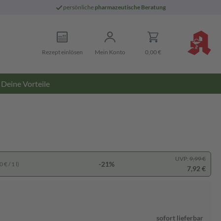
persönliche
pharmazeutische Beratung
Rezept einlösen
Mein Konto
0,00 €
Deine Vorteile
UVP:
9,99 €
-21%
 € / 1 l)
7,92 €
sofort lieferbar