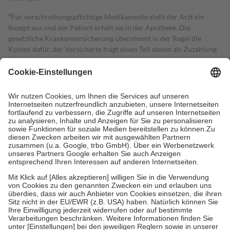
4
Für verschreibungspflichtige Medikamente stellt der Arzt ein
Rezept aus und der Patient erhält sie in der Apotheke. Die
gesetzliche Krankenversicherung übernimmt in der Regel die
Kosten dafür, der Versicherte trägt einen Teil davon als Zuzahlung
mit.
Grundsätzlich leisten Mitglieder Zuzahlungen in Höhe von zehn
Prozent des Abgabepreises,
mindestens
jedoch
fünf Euro
und
höchstens zehn Euro.
Es sind jedoch nie mehr als die tatsächlichen
Kosten der Leistung zu entrichten.
Diese Regeln gelten grundsätzlich auch für Online-Apotheken.
Bei Heilmitteln und häuslicher Krankenpflege beträgt die
Zuzahlung zehn Prozent der Kosten sowie zehn Euro je
Verordnung.
Um das Engagement der Versicherten für ihre eigene Gesundheit zu
stärken und die besondere Stellung der Familie zu unterstützen,
fallen
keine Zuzahlungen
an bei:
• Kindern und Jugendlichen bis zum vollendeten 18. Lebensjahr
mit Ausnahme der Fahrkosten
• Untersuchungen zur Vorsorge und Früherkennung, die von der
GKV getragen werden