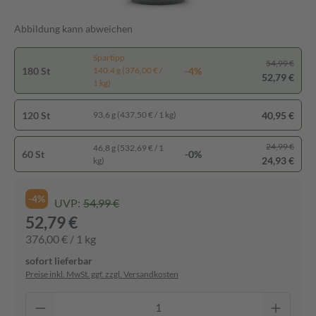
Abbildung kann abweichen
Spartipp
54,99 €
180 St
-4%
140,4 g (376,00 € /
52,79 €
1 kg)
120 St
40,95 €
93,6 g (437,50 € / 1 kg)
24,99 €
46,8 g (532,69 € / 1
60 St
-0%
24,93 €
kg)
-4%
UVP:
54,99 €
52,79 €
376,00 € / 1 kg
sofort lieferbar
Preise inkl. MwSt. ggf. zzgl. Versandkosten