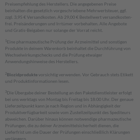
Preisempfehlung des Herstellers. Die angegebenen Preise
beinhalten die gesetzlich vorgeschriebene Mehrwertsteuer, ggf.
zzgl. 3,95 € Versandkosten. Ab 29,00 € Bestell­wert versand­kosten­
frei. Preisänderungen und Irrtümer vorbehalten. Alle Angebote
und Gratis-Beigaben nur solange der Vorrat reicht.
1
Eine pharmazeutische Prüfung der Arzneimittel und sonstigen
Produkte in deinem Warenkorb beinhaltet die Durchführung von
Wechselwirkungschecks und die Prüfung etwaiger
Anwendungshinweise des Herstellers.
2
Biozidprodukte
vorsichtig verwenden. Vor Gebrauch stets Etikett
und Produktinformationen lesen.
3
Die Übergabe deiner Bestellung an den Paketdienstleister erfolgt
bei uns werktags von Montag bis Freitag bis 18:00 Uhr. Der genaue
Lieferzeitpunkt kann je nach Region und in Abhängigkeit der
Produktverfügbarkeit sowie vom Zustellzeitpunkt des Spediteurs
abweichen. Darüber hinaus können notwendige pharmazeutische
Prüfungen, die zu deiner Arzneimittelsicherheit dienen, die
Lieferfrist um die Dauer der Prüfungen einschließlich Klärungen
verlängern.