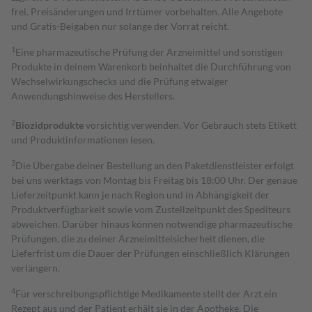
frei. Preisänderungen und Irrtümer vorbehalten. Alle Angebote
und Gratis-Beigaben nur solange der Vorrat reicht.
1
Eine pharmazeutische Prüfung der Arzneimittel und sonstigen
Produkte in deinem Warenkorb beinhaltet die Durchführung von
Wechselwirkungschecks und die Prüfung etwaiger
Anwendungshinweise des Herstellers.
2
Biozidprodukte
vorsichtig verwenden. Vor Gebrauch stets Etikett
und Produktinformationen lesen.
3
Die Übergabe deiner Bestellung an den Paketdienstleister erfolgt
bei uns werktags von Montag bis Freitag bis 18:00 Uhr. Der genaue
Lieferzeitpunkt kann je nach Region und in Abhängigkeit der
Produktverfügbarkeit sowie vom Zustellzeitpunkt des Spediteurs
abweichen. Darüber hinaus können notwendige pharmazeutische
Prüfungen, die zu deiner Arzneimittelsicherheit dienen, die
Lieferfrist um die Dauer der Prüfungen einschließlich Klärungen
verlängern.
4
Für verschreibungspflichtige Medikamente stellt der Arzt ein
Rezept aus und der Patient erhält sie in der Apotheke. Die