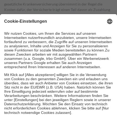
gesetzliche Krankenversicherung übernimmt in der Regel die
Kosten dafür, der Versicherte trägt einen Teil davon als Zuzahlung
mit.
Grundsätzlich leisten Mitglieder Zuzahlungen in Höhe von zehn
Prozent des Abgabepreises,
mindestens
jedoch
fünf Euro
und
höchstens zehn Euro.
Es sind jedoch nie mehr als die tatsächlichen
Kosten der Leistung zu entrichten.
Diese Regeln gelten grundsätzlich auch für Online-Apotheken.
Bei Heilmitteln und häuslicher Krankenpflege beträgt die
Zuzahlung zehn Prozent der Kosten sowie zehn Euro je
Verordnung.
Um das Engagement der Versicherten für ihre eigene Gesundheit zu
stärken und die besondere Stellung der Familie zu unterstützen,
fallen
keine Zuzahlungen
an bei:
• Kindern und Jugendlichen bis zum vollendeten 18. Lebensjahr
mit Ausnahme der Fahrkosten
• Untersuchungen zur Vorsorge und Früherkennung, die von der
GKV getragen werden
• empfohlenen Schutzimpfungen
• Harn- und Blutteststreifen