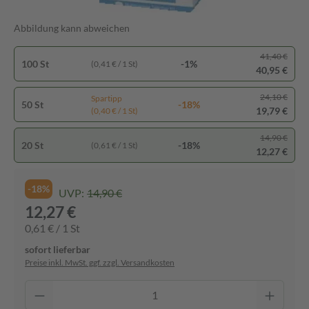
Abbildung kann abweichen
41,40 €
100 St
-1%
(0,41 € / 1 St)
40,95 €
24,10 €
Spartipp
50 St
-18%
19,79 €
(0,40 € / 1 St)
14,90 €
20 St
-18%
(0,61 € / 1 St)
12,27 €
-18%
UVP:
14,90 €
12,27 €
0,61 € / 1 St
sofort lieferbar
Preise inkl. MwSt. ggf. zzgl. Versandkosten