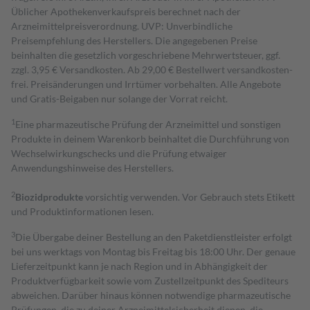
Üblicher Apothekenverkaufspreis berechnet nach der
Arzneimittelpreisverordnung. UVP: Unverbindliche
Preisempfehlung des Herstellers. Die angegebenen Preise
beinhalten die gesetzlich vorgeschriebene Mehrwertsteuer, ggf.
zzgl. 3,95 € Versandkosten. Ab 29,00 € Bestell­wert versand­kosten­
frei. Preisänderungen und Irrtümer vorbehalten. Alle Angebote
und Gratis-Beigaben nur solange der Vorrat reicht.
1
Eine pharmazeutische Prüfung der Arzneimittel und sonstigen
Produkte in deinem Warenkorb beinhaltet die Durchführung von
Wechselwirkungschecks und die Prüfung etwaiger
Anwendungshinweise des Herstellers.
2
Biozidprodukte
vorsichtig verwenden. Vor Gebrauch stets Etikett
und Produktinformationen lesen.
3
Die Übergabe deiner Bestellung an den Paketdienstleister erfolgt
bei uns werktags von Montag bis Freitag bis 18:00 Uhr. Der genaue
Lieferzeitpunkt kann je nach Region und in Abhängigkeit der
Produktverfügbarkeit sowie vom Zustellzeitpunkt des Spediteurs
abweichen. Darüber hinaus können notwendige pharmazeutische
Prüfungen, die zu deiner Arzneimittelsicherheit dienen, die