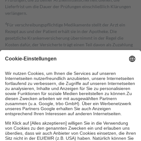
Lieferfrist um die Dauer der Prüfungen einschließlich Klärungen
verlängern.
4
Für verschreibungspflichtige Medikamente stellt der Arzt ein
Rezept aus und der Patient erhält sie in der Apotheke. Die
gesetzliche Krankenversicherung übernimmt in der Regel die
Kosten dafür, der Versicherte trägt einen Teil davon als Zuzahlung
mit.
Grundsätzlich leisten Mitglieder Zuzahlungen in Höhe von zehn
Prozent des Abgabepreises,
mindestens
jedoch
fünf Euro
und
höchstens zehn Euro.
Es sind jedoch nie mehr als die tatsächlichen
Kosten der Leistung zu entrichten.
Diese Regeln gelten grundsätzlich auch für Online-Apotheken.
Bei Heilmitteln und häuslicher Krankenpflege beträgt die
Zuzahlung zehn Prozent der Kosten sowie zehn Euro je
Verordnung.
Um das Engagement der Versicherten für ihre eigene Gesundheit zu
stärken und die besondere Stellung der Familie zu unterstützen,
fallen
keine Zuzahlungen
an bei:
• Kindern und Jugendlichen bis zum vollendeten 18. Lebensjahr
mit Ausnahme der Fahrkosten