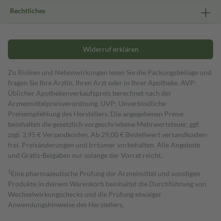
Rechtliches
Widerruf erklären
Zu Risiken und Nebenwirkungen lesen Sie die Packungsbeilage und
fragen Sie Ihre Ärztin, Ihren Arzt oder in Ihrer Apotheke. AVP:
Üblicher Apothekenverkaufspreis berechnet nach der
Arzneimittelpreisverordnung. UVP: Unverbindliche
Preisempfehlung des Herstellers. Die angegebenen Preise
beinhalten die gesetzlich vorgeschriebene Mehrwertsteuer, ggf.
zzgl. 3,95 € Versandkosten. Ab 29,00 € Bestell­wert versand­kosten­
frei. Preisänderungen und Irrtümer vorbehalten. Alle Angebote
und Gratis-Beigaben nur solange der Vorrat reicht.
1
Eine pharmazeutische Prüfung der Arzneimittel und sonstigen
Produkte in deinem Warenkorb beinhaltet die Durchführung von
Wechselwirkungschecks und die Prüfung etwaiger
Anwendungshinweise des Herstellers.