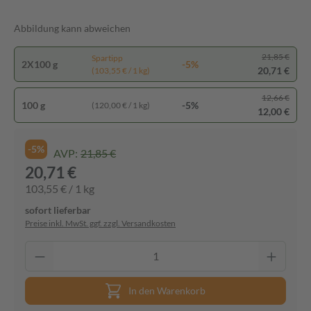
Abbildung kann abweichen
21,85 €
Spartipp
2X100 g
-5%
20,71 €
(103,55 € / 1 kg)
12,66 €
100 g
-5%
(120,00 € / 1 kg)
12,00 €
-5%
AVP:
21,85 €
20,71 €
103,55 € / 1 kg
sofort lieferbar
Preise inkl. MwSt. ggf. zzgl. Versandkosten
In den Warenkorb