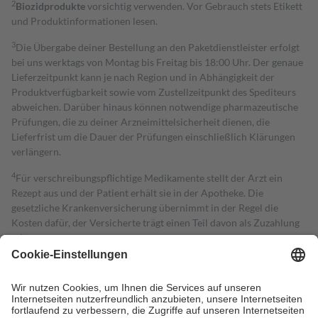
2
Biozidprodukte
vorsichtig verwenden. Vor Gebrauch stets Etikett
und Produktinformationen lesen.
3
Die Übergabe deiner Bestellung an den Paketdienstleister erfolgt
bei uns werktags von Montag bis Freitag bis 18:00 Uhr. Der genaue
Lieferzeitpunkt kann je nach Region und in Abhängigkeit der
Produktverfügbarkeit sowie vom Zustellzeitpunkt des Spediteurs
abweichen. Darüber hinaus können notwendige pharmazeutische
Prüfungen, die zu deiner Arzneimittelsicherheit dienen, die
Lieferfrist um die Dauer der Prüfungen einschließlich Klärungen
verlängern.
4
Für verschreibungspflichtige Medikamente stellt der Arzt ein
Rezept aus und der Patient erhält sie in der Apotheke. Die
gesetzliche Krankenversicherung übernimmt in der Regel die
Kosten dafür, der Versicherte trägt einen Teil davon als Zuzahlung
mit.
Grundsätzlich leisten Mitglieder Zuzahlungen in Höhe von zehn
Prozent des Abgabepreises,
mindestens
jedoch
fünf Euro
und
höchstens zehn Euro.
Es sind jedoch nie mehr als die tatsächlichen
Kosten der Leistung zu entrichten.
Diese Regeln gelten grundsätzlich auch für Online-Apotheken.