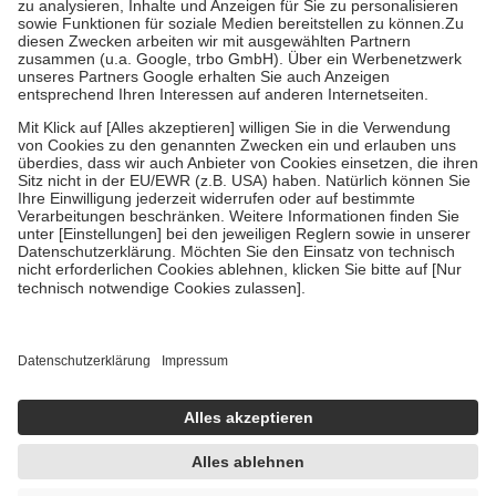
Bei Heilmitteln und häuslicher Krankenpflege beträgt die
Zuzahlung zehn Prozent der Kosten sowie zehn Euro je
Verordnung.
Um das Engagement der Versicherten für ihre eigene Gesundheit zu
stärken und die besondere Stellung der Familie zu unterstützen,
fallen
keine Zuzahlungen
an bei:
• Kindern und Jugendlichen bis zum vollendeten 18. Lebensjahr
mit Ausnahme der Fahrkosten
• Untersuchungen zur Vorsorge und Früherkennung, die von der
GKV getragen werden
• empfohlenen Schutzimpfungen
• Harn- und Blutteststreifen
Wir nutzen Trusted Shops als unabhängigen Dienstleister für die
Einholung von Bewertungen. Trusted Shops hat Maßnahmen
getroffen, um sicherzustellen, dass es sich um echte Bewertungen
handelt. Mehr Informationen findest du hier:
https://help.etrusted.com/hc/de/articles/4419944605341
Einige Bilder und Inhalte wurden unter Zuhilfenahme künstlicher
Intelligenz erstellt.